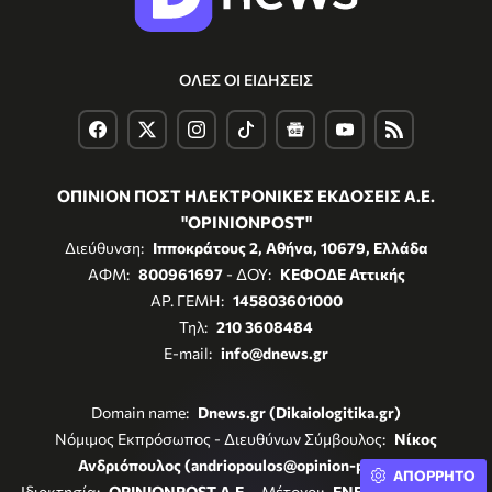
ΟΛΕΣ ΟΙ ΕΙΔΗΣΕΙΣ
ΟΠΙΝΙΟΝ ΠΟΣΤ ΗΛΕΚΤΡΟΝΙΚΕΣ ΕΚΔΟΣΕΙΣ Α.Ε.
"OPINIONPOST"
Διεύθυνση:
Ιπποκράτους 2, Αθήνα, 10679, Ελλάδα
ΑΦΜ:
800961697
- ΔΟΥ:
ΚΕΦΟΔΕ Αττικής
ΑΡ. ΓΕΜΗ:
145803601000
Τηλ:
210 3608484
E-mail:
info@dnews.gr
Domain name:
Dnews.gr (Dikaiologitika.gr)
Νόμιμος Εκπρόσωπος - Διευθύνων Σύμβουλος:
Νίκος
Ανδριόπουλος (andriopoulos@opinion-post.gr)
ΑΠΟΡΡΗΤΟ
Ιδιοκτησία:
OPINIONPOST A.E.
- Μέτοχοι:
ENERGY REGISTER