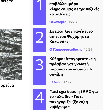
άσεις το
επιβάλλει φόρο
κληρονομιάς σε τραπεζικές
καταθέσεις
Οικονομία
15:28
Σε εφοπλιστή ανήκει το
σπίτι του Ψυχάρη στο
Κολωνάκι
Ο Πληροφοριοδότης
12:21
Κύθηρα: Απαγορεύτηκε η
πρόσβαση σε γνωστή
παραλία του νησιού - Τι
συνέβη
Ελλάδα
17:22
πορεί να
Γιατί έχει δίκιο η ΕΛΑΣ για
το καλώδιο - Γιατί
πανηγυρίζει (ξανά) η
κυβέρνηση;