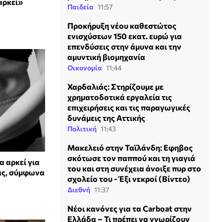
αρκεί»
Παιδεία
11:57
Προκήρυξη νέου καθεστώτος
ενισχύσεων 150 εκατ. ευρώ για
επενδύσεις στην άμυνα και την
αμυντική βιομηχανία
Οικονομία
11:44
Χαρδαλιάς: Στηρίζουμε με
χρηματοδοτικά εργαλεία τις
επιχειρήσεις και τις παραγωγικές
δυνάμεις της Αττικής
Πολιτική
11:43
Μακελειό στην Ταϊλάνδη: Εφηβος
σκότωσε τον παππού και τη γιαγιά
 αρκεί για
του και στη συνέχεια άνοιξε πυρ στο
ιάς, σύμφωνα
σχολείο του - Έξι νεκροί (Βίντεο)
Διεθνή
11:37
Νέοι κανόνες για τα Carboat στην
Ελλάδα – Τι πρέπει να γνωρίζουν