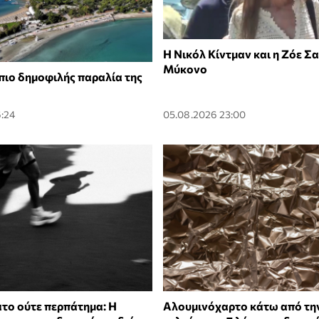
Η Νικόλ Κίντμαν και η Ζόε Σ
Μύκονο
 πιο δημοφιλής παραλία της
:24
05.08.2026 23:00
το ούτε περπάτημα: Η
Αλουμινόχαρτο κάτω από τη