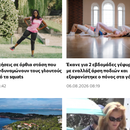
κήσεις σε όρθια στάση που
Έκανε για 2 εβδομάδες γέφυ
ενδυναμώνουν τους γλουτούς
με εναλλάξ άρση ποδιών και
 τα squats
εξαφανίστηκε ο πόνος στα γ
:42
06.08.2026 08:19