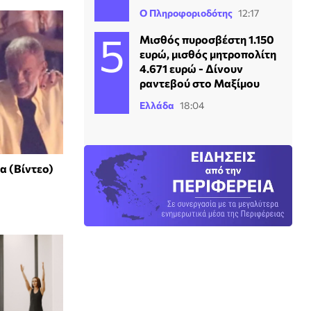
Ο Πληροφοριοδότης
12:17
Μισθός πυροσβέστη 1.150
ευρώ, μισθός μητροπολίτη
4.671 ευρώ - Δίνουν
ραντεβού στο Μαξίμου
Ελλάδα
18:04
α (Βίντεο)