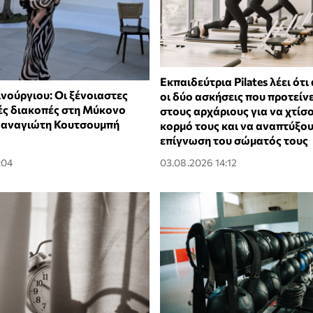
Εκπαιδεύτρια Pilates λέει ότι 
νούργιου: Οι ξένοιαστες
οι δύο ασκήσεις που προτείν
ές διακοπές στη Μύκονο
στους αρχάριους για να χτίσ
 Παναγιώτη Κουτσουμπή
κορμό τους και να αναπτύξο
επίγνωση του σώματός τους
:04
03.08.2026 14:12