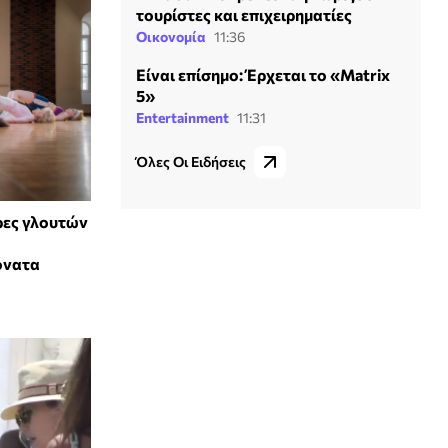
τουρίστες και επιχειρηματίες
Οικονομία
11:36
Είναι επίσημο: Έρχεται το «Μatrix
5»
Entertainment
11:31
Όλες Οι Ειδήσεις
ρες γλουτών
όνατα