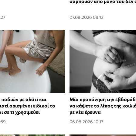
σαμπουάν από μόνο του δεν 
:27
07.08.2026 08:12
 ποδιών με αλάτι και
Μία προπόνηση την εβδομάδα
ιατί ορισμένοι ειδικοί το
να κάψετε το λίπος της κοιλ
ι σε τι χρησιμεύει
με νέα έρευνα
:59
06.08.2026 10:17