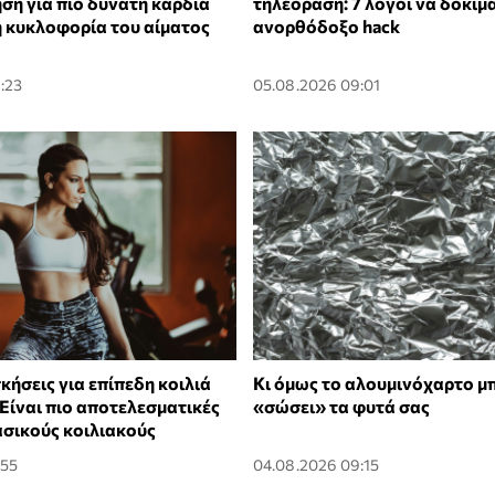
ση για πιο δυνατή καρδιά
τηλεόραση: 7 λόγοι να δοκιμ
η κυκλοφορία του αίματος
ανορθόδοξο hack
:23
05.08.2026 09:01
κήσεις για επίπεδη κοιλιά
Κι όμως το αλουμινόχαρτο μ
 Είναι πιο αποτελεσματικές
«σώσει» τα φυτά σας
ασικούς κοιλιακούς
:55
04.08.2026 09:15