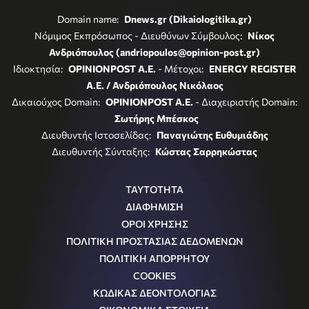
Domain name:
Dnews.gr (Dikaiologitika.gr)
Νόμιμος Εκπρόσωπος - Διευθύνων Σύμβουλος:
Νίκος
Ανδριόπουλος (andriopoulos@opinion-post.gr)
Ιδιοκτησία:
OPINIONPOST A.E.
- Μέτοχοι:
ENERGY REGISTER
Α.Ε. / Ανδριόπουλος Νικόλαος
Δικαιούχος Domain:
OPINIONPOST A.E.
- Διαχειριστής Domain:
Σωτήρης Μπέσκος
Διευθυντής Ιστοσελίδας:
Παναγιώτης Ευθυμιάδης
Διευθυντής Σύνταξης:
Κώστας Σαρρηκώστας
ΤΑΥΤΟΤΗΤΑ
ΔΙΑΦΗΜΙΣΗ
ΟΡΟΙ ΧΡΗΣΗΣ
ΠΟΛΙΤΙΚΗ ΠΡΟΣΤΑΣΙΑΣ ΔΕΔΟΜΕΝΩΝ
ΠΟΛΙΤΙΚΗ ΑΠΟΡΡΗΤΟΥ
COOKIES
ΚΩΔΙΚΑΣ ΔΕΟΝΤΟΛΟΓΙΑΣ