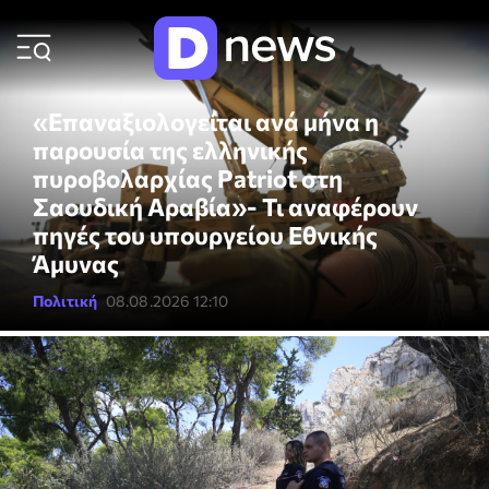
ΡΟΗ ΕΙΔΗΣΕΩΝ
«Επαναξιολογείται ανά μήνα η
παρουσία της ελληνικής
πυροβολαρχίας Patriot στη
Σαουδική Αραβία»- Τι αναφέρουν
πηγές του υπουργείου Εθνικής
Άμυνας
Πολιτική
08.08.2026 12:10