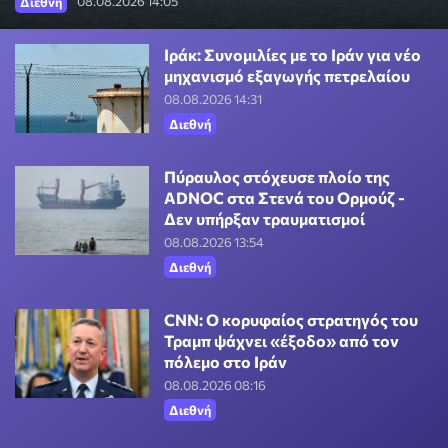
08.08.2026 14:05
Διεθνή
Ιράκ: Συνομιλίες με το Ιράν για νέο
μηχανισμό εξαγωγής πετρελαίου
08.08.2026 14:31
Διεθνή
Πύραυλος στόχευσε πλοίο της
ADNOC στα Στενά του Ορμούζ -
Δεν υπήρξαν τραυματισμοί
08.08.2026 13:54
Διεθνή
CNN: Ο κορυφαίος στρατηγός του
Τραμπ ψάχνει «έξοδο» από τον
πόλεμο στο Ιράν
08.08.2026 08:16
Διεθνή