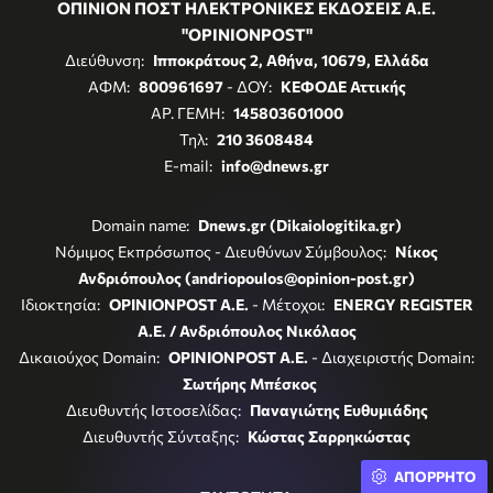
ΟΠΙΝΙΟΝ ΠΟΣΤ ΗΛΕΚΤΡΟΝΙΚΕΣ ΕΚΔΟΣΕΙΣ Α.Ε.
"OPINIONPOST"
Διεύθυνση:
Ιπποκράτους 2, Αθήνα, 10679, Ελλάδα
ΑΦΜ:
800961697
- ΔΟΥ:
ΚΕΦΟΔΕ Αττικής
ΑΡ. ΓΕΜΗ:
145803601000
Τηλ:
210 3608484
E-mail:
info@dnews.gr
Domain name:
Dnews.gr (Dikaiologitika.gr)
Νόμιμος Εκπρόσωπος - Διευθύνων Σύμβουλος:
Νίκος
Ανδριόπουλος (andriopoulos@opinion-post.gr)
Ιδιοκτησία:
OPINIONPOST A.E.
- Μέτοχοι:
ENERGY REGISTER
Α.Ε. / Ανδριόπουλος Νικόλαος
Δικαιούχος Domain:
OPINIONPOST A.E.
- Διαχειριστής Domain:
Σωτήρης Μπέσκος
Διευθυντής Ιστοσελίδας:
Παναγιώτης Ευθυμιάδης
Διευθυντής Σύνταξης:
Κώστας Σαρρηκώστας
ΑΠΟΡΡΗΤΟ