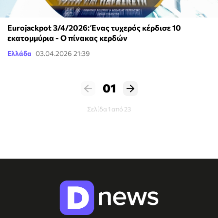
Eurojackpot 3/4/2026: Ένας τυχερός κέρδισε 10
εκατομμύρια - Ο πίνακας κερδών
Ελλάδα
03.04.2026 21:39
01
Σελίδα 1 από 23