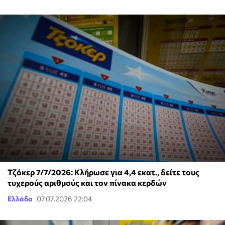
Τζόκερ 7/7/2026: Κλήρωσε για 4,4 εκατ., δείτε τους
τυχερούς αριθμούς και τον πίνακα κερδών
Ελλάδα
07.07.2026 22:04