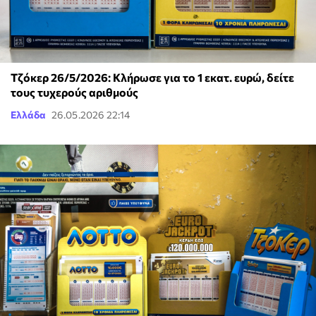
Τζόκερ 26/5/2026: Κλήρωσε για το 1 εκατ. ευρώ, δείτε
τους τυχερούς αριθμούς
Ελλάδα
26.05.2026 22:14