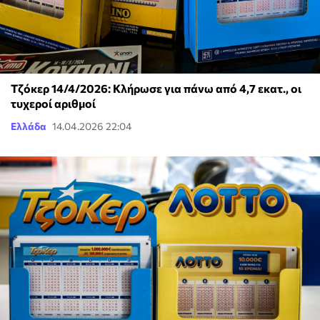
Τζόκερ 14/4/2026: Κλήρωσε για πάνω από 4,7 εκατ., οι
τυχεροί αριθμοί
Ελλάδα
14.04.2026 22:04