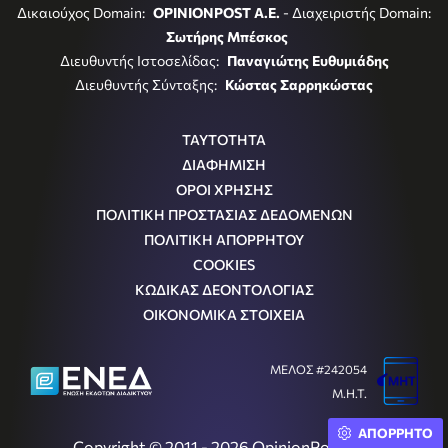
Δικαιούχος Domain:
OPINIONPOST A.E.
- Διαχειριστής Domain:
Σωτήρης Μπέσκος
Διευθυντής Ιστοσελίδας:
Παναγιώτης Ευθυμιάδης
Διευθυντής Σύνταξης:
Κώστας Σαρρηκώστας
ΤΑΥΤΟΤΗΤΑ
ΔΙΑΦΗΜΙΣΗ
ΟΡΟΙ ΧΡΗΣΗΣ
ΠΟΛΙΤΙΚΗ ΠΡΟΣΤΑΣΙΑΣ ΔΕΔΟΜΕΝΩΝ
ΠΟΛΙΤΙΚΗ ΑΠΟΡΡΗΤΟΥ
COOKIES
ΚΩΔΙΚΑΣ ΔΕΟΝΤΟΛΟΓΙΑΣ
ΟΙΚΟΝΟΜΙΚΑ ΣΤΟΙΧΕΙΑ
ΜΕΛΟΣ #242054
Μ.Η.Τ.
ΑΠΟΡΡΗΤΟ
Copyright © 2011 - 2026 OpinionPost S.A.