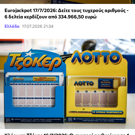
Eurojackpot 17/7/2026: Δείτε τους τυχερούς αριθμούς -
6 δελτία κερδίζουν από 334.966,50 ευρώ
Ελλάδα
17.07.2026 21:34