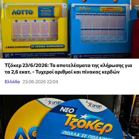
Τζόκερ 23/6/2026: Τα αποτελέσματα της κλήρωσης για
τα 2,6 εκατ. - Τυχεροί αριθμοί και πίνακας κερδών
Ελλάδα
23.06.2026 22:04