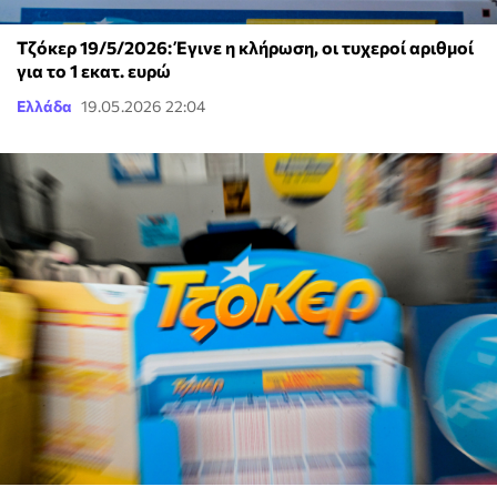
Τζόκερ 19/5/2026: Έγινε η κλήρωση, οι τυχεροί αριθμοί
για το 1 εκατ. ευρώ
Ελλάδα
19.05.2026 22:04