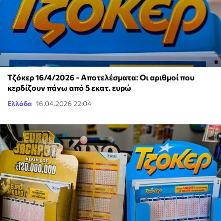
Τζόκερ 16/4/2026 - Αποτελέσματα: Οι αριθμοί που
κερδίζουν πάνω από 5 εκατ. ευρώ
Ελλάδα
16.04.2026 22:04