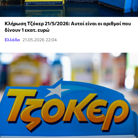
Κλήρωση Τζόκερ 21/5/2026: Αυτοί είναι οι αριθμοί που
δίνουν 1 εκατ. ευρώ
Ελλάδα
21.05.2026 22:04