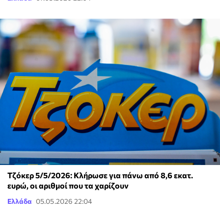
Τζόκερ 5/5/2026: Κλήρωσε για πάνω από 8,6 εκατ.
ευρώ, οι αριθμοί που τα χαρίζουν
Ελλάδα
05.05.2026 22:04