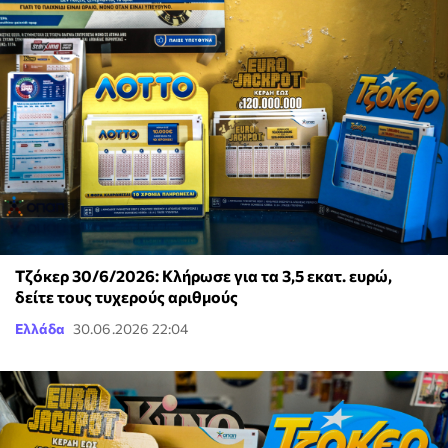
Τζόκερ 30/6/2026: Κλήρωσε για τα 3,5 εκατ. ευρώ,
δείτε τους τυχερούς αριθμούς
Ελλάδα
30.06.2026 22:04