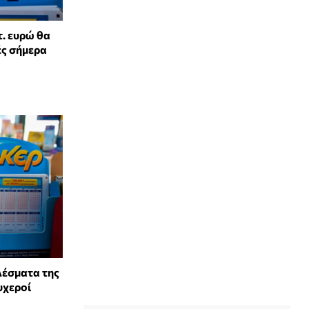
τ. ευρώ θα
ές σήμερα
λέσματα της
υχεροί