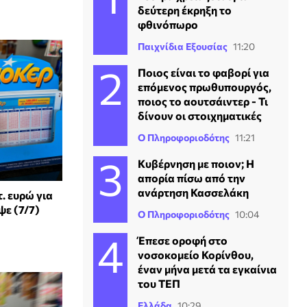
δεύτερη έκρηξη το
φθινόπωρο
Παιχνίδια Εξουσίας
11:20
Ποιος είναι το φαβορί για
επόμενος πρωθυπουργός,
ποιος το αουτσάιντερ - Τι
δίνουν οι στοιχηματικές
Ο Πληροφοριοδότης
11:21
Κυβέρνηση με ποιον; Η
απορία πίσω από την
ανάρτηση Κασσελάκη
. ευρώ για
ψε (7/7)
Ο Πληροφοριοδότης
10:04
Έπεσε οροφή στο
νοσοκομείο Κορίνθου,
έναν μήνα μετά τα εγκαίνια
του ΤΕΠ
Ελλάδα
10:29