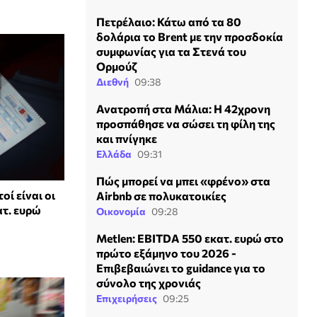
Πετρέλαιο: Κάτω από τα 80
δολάρια το Brent με την προσδοκία
συμφωνίας για τα Στενά του
Ορμούζ
Διεθνή
09:38
Ανατροπή στα Μάλια: Η 42χρονη
προσπάθησε να σώσει τη φίλη της
και πνίγηκε
Ελλάδα
09:31
Πώς μπορεί να μπει «φρένο» στα
ί είναι οι
Airbnb σε πολυκατοικίες
ατ. ευρώ
Οικονομία
09:28
Metlen: EBITDA 550 εκατ. ευρώ στο
πρώτο εξάμηνο του 2026 -
Επιβεβαιώνει το guidance για το
σύνολο της χρονιάς
Επιχειρήσεις
09:25