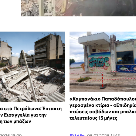
«Καμπανάκι» Παπαδόπουλου
γερασμένα κτίρια - «Επιδημί
α στα Πετράλωνα: Έκτακτη
πτώσεις σοβάδων και μπαλκ
ν Εισαγγελία για την
τελευταίους 15 μήνες
η των μπάζων
.2026 16:09
Ελλάδα
06.07.2026 14:13