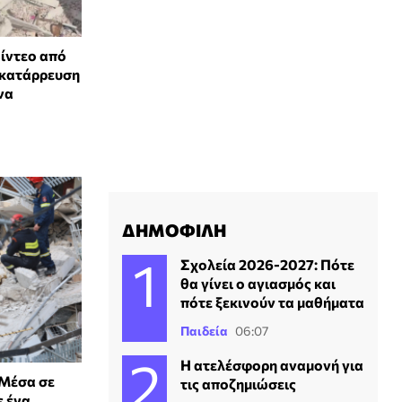
βίντεο από
 κατάρρευση
να
ΔΗΜΟΦΙΛΗ
Σχολεία 2026-2027: Πότε
θα γίνει ο αγιασμός και
πότε ξεκινούν τα μαθήματα
Παιδεία
06:07
Η ατελέσφορη αναμονή για
Μέσα σε
τις αποζημιώσεις
ε ένα