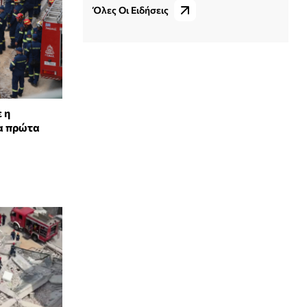
Όλες Οι Ειδήσεις
 η
τα πρώτα