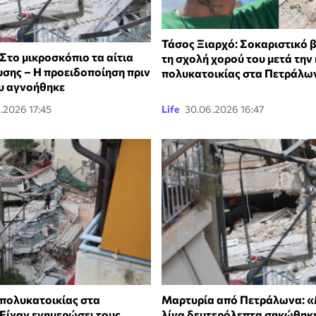
Τάσος Ξιαρχό: Σοκαριστικό 
Στο μικροσκόπιο τα αίτια
τη σχολή χορού του μετά την
υσης – Η προειδοποίηση πριν
πολυκατοικίας στα Πετράλω
ου αγνοήθηκε
.2026 17:45
Life
30.06.2026 16:47
πολυκατοικίας στα
Μαρτυρία από Πετράλωνα: «
Είχαν ενημερώσει τους
λίγα δευτερόλεπτα σηκώθηκ