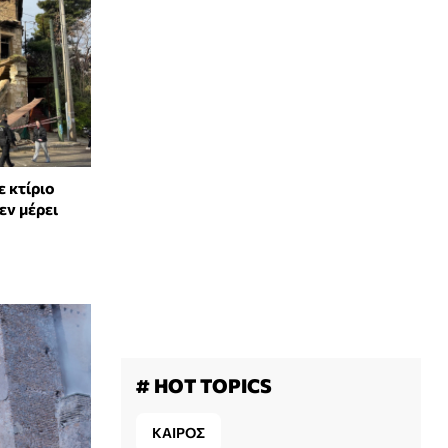
 κτίριο
εν μέρει
# HOT TOPICS
ΚΑΙΡΟΣ