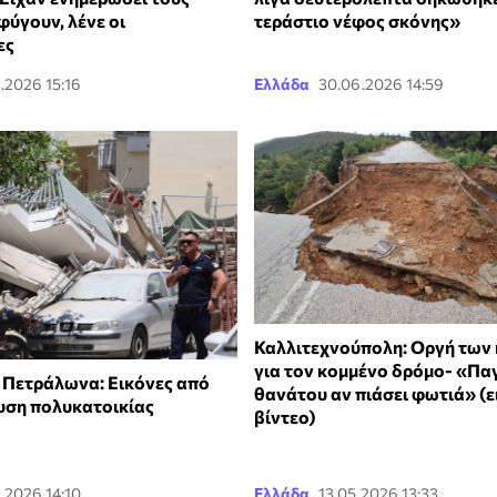
φύγουν, λένε οι
τεράστιο νέφος σκόνης»
ες
.2026 15:16
Ελλάδα
30.06.2026 14:59
Καλλιτεχνούπολη: Οργή των
για τον κομμένο δρόμο- «Πα
 Πετράλωνα: Εικόνες από
θανάτου αν πιάσει φωτιά» (ε
υση πολυκατοικίας
βίντεο)
.2026 14:10
Ελλάδα
13.05.2026 13:33