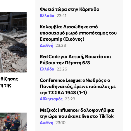
Φωτιά τώρα στην Κάρπαθο
Ελλάδα
23:41
Κολομβία: Διασώθηκε από
υποσιτισμό μωρό ιπποπόταμος του
Εσκομπάρ (Εικόνες)
Διεθνή
23:38
Red Code για Αττική, Βοιωτία και
Εύβοια την Πέμπτη 6/8
Ελλάδα
23:26
αθίζησης
Conference League: «Νωθρός» ο
η της
Παναθηναϊκός, έμεινε ισόπαλος με
την ΤΣΣΚΑ 1948 (1-1)
Αθλητισμός
23:23
Μεξικό: Influencer δολοφονήθηκε
την ώρα που έκανε live στο TikTok
Διεθνή
23:10