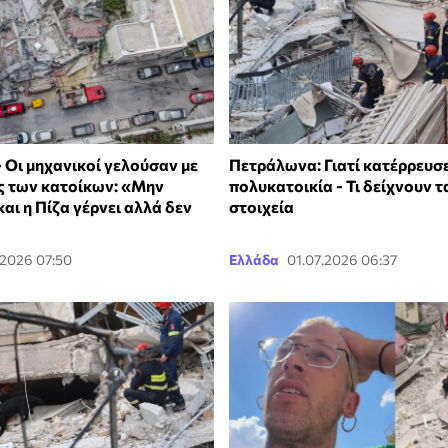
 Οι μηχανικοί γελούσαν με
Πετράλωνα: Γιατί κατέρρευσε
ες των κατοίκων: «Μην
πολυκατοικία - Τι δείχνουν 
και η Πίζα γέρνει αλλά δεν
στοιχεία
.2026 07:50
Ελλάδα
01.07.2026 06:37