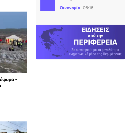
Οικονομία
06:16
γέφυρα -
ο