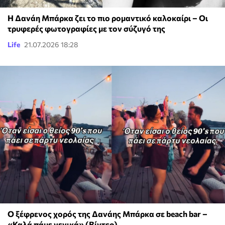
Η Δανάη Μπάρκα ζει το πιο ρομαντικό καλοκαίρι – Οι
τρυφερές φωτογραφίες με τον σύζυγό της
Life
21.07.2026 18:28
Ο ξέφρενος χορός της Δανάης Μπάρκα σε beach bar –
«Καλά πάμε γενικά» (Βίντεο)