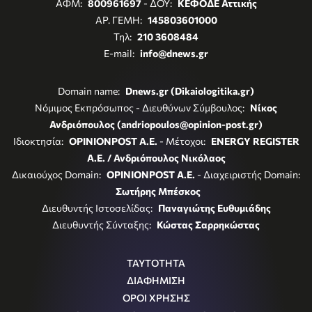
ΑΦΜ:
800961697
- ΔΟΥ:
ΚΕΦΟΔΕ Αττικής
ΑΡ. ΓΕΜΗ:
145803601000
Τηλ:
210 3608484
E-mail:
info@dnews.gr
Domain name:
Dnews.gr (Dikaiologitika.gr)
Νόμιμος Εκπρόσωπος - Διευθύνων Σύμβουλος:
Νίκος
Ανδριόπουλος (andriopoulos@opinion-post.gr)
Ιδιοκτησία:
OPINIONPOST A.E.
- Μέτοχοι:
ENERGY REGISTER
Α.Ε. / Ανδριόπουλος Νικόλαος
Δικαιούχος Domain:
OPINIONPOST A.E.
- Διαχειριστής Domain:
Σωτήρης Μπέσκος
Διευθυντής Ιστοσελίδας:
Παναγιώτης Ευθυμιάδης
Διευθυντής Σύνταξης:
Κώστας Σαρρηκώστας
ΤΑΥΤΟΤΗΤΑ
ΔΙΑΦΗΜΙΣΗ
ΟΡΟΙ ΧΡΗΣΗΣ