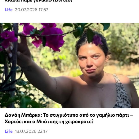
Life
20.07.2026 17:57
Δανάη Μπάρκα: Το στιγμιότυπο από το γαμήλιο πάρτι –
Χορεύει και ο Μπότσης τη χειροκροτεί
Life
13.07.2026 22:17