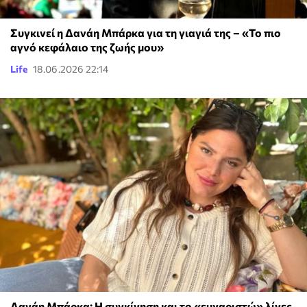
Συγκινεί η Δανάη Μπάρκα για τη γιαγιά της – «Το πιο
αγνό κεφάλαιο της ζωής μου»
Life
18.06.2026 22:14
Δανάη Μπάρκα: Η συγκίνηση και το «ευχαριστώ» λίγες