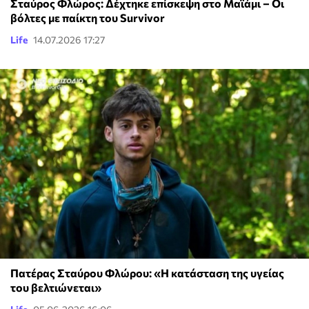
Σταύρος Φλώρος: Δέχτηκε επίσκεψη στο Μαϊάμι – Οι
βόλτες με παίκτη του Survivor
Life
14.07.2026 17:27
Πατέρας Σταύρου Φλώρου: «Η κατάσταση της υγείας
του βελτιώνεται»