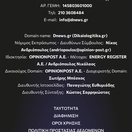
ΑΡ. ΓΕΜΗ:
145803601000
Τηλ:
210 3608484
E-mail:
info@dnews.gr
Domain name:
Dnews.gr (Dikaiologitika.gr)
Νόμιμος Εκπρόσωπος - Διευθύνων Σύμβουλος:
Νίκος
Ανδριόπουλος (andriopoulos@opinion-post.gr)
Ιδιοκτησία:
OPINIONPOST A.E.
- Μέτοχοι:
ENERGY REGISTER
Α.Ε. / Ανδριόπουλος Νικόλαος
Δικαιούχος Domain:
OPINIONPOST A.E.
- Διαχειριστής Domain:
Σωτήρης Μπέσκος
Διευθυντής Ιστοσελίδας:
Παναγιώτης Ευθυμιάδης
Διευθυντής Σύνταξης:
Κώστας Σαρρηκώστας
ΤΑΥΤΟΤΗΤΑ
ΔΙΑΦΗΜΙΣΗ
ΟΡΟΙ ΧΡΗΣΗΣ
ΠΟΛΙΤΙΚΗ ΠΡΟΣΤΑΣΙΑΣ ΔΕΔΟΜΕΝΩΝ