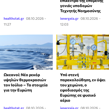
επίκεντρο της επόμενης
γενιάς υποδομών
Τεχνητής Νοημοσύνης
healthstat.gr
08.10.2026 -
ienergeia.gr
08.10.2026 -
11:27
12:03
Υπό στενή
Ωκεανοί: Νέο ρεκόρ
παρακολούθηση, εν όψει
υψηλών θερμοκρασιών
του χειμώνα, ο
τον Ιούλιο – Τα στοιχεία
εφοδιασμός της
για την Ευρώπη
Ευρώπης σε φυσικό
αέριο
healthstat.gr
08.10.2026 -
ienergeia.gr
08.10.2026 -