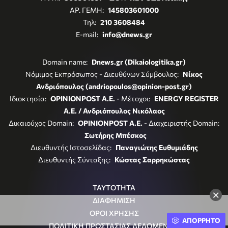
ΑΡ. ΓΕΜΗ:
145803601000
Τηλ:
210 3608484
E-mail:
info@dnews.gr
Domain name:
Dnews.gr (Dikaiologitika.gr)
Νόμιμος Εκπρόσωπος - Διευθύνων Σύμβουλος:
Νίκος
Ανδριόπουλος (andriopoulos@opinion-post.gr)
Ιδιοκτησία:
OPINIONPOST A.E.
- Μέτοχοι:
ENERGY REGISTER
Α.Ε. / Ανδριόπουλος Νικόλαος
Δικαιούχος Domain:
OPINIONPOST A.E.
- Διαχειριστής Domain:
Σωτήρης Μπέσκος
Διευθυντής Ιστοσελίδας:
Παναγιώτης Ευθυμιάδης
Διευθυντής Σύνταξης:
Κώστας Σαρρηκώστας
ΤΑΥΤΟΤΗΤΑ
×
ΔΙΑΦΗΜΙΣΗ
ΟΡΟΙ ΧΡΗΣΗΣ
ΑΠΟΡΡΗΤΟ
ΠΟΛΙΤΙΚΗ ΠΡΟΣΤΑΣΙΑΣ ΔΕΔΟΜΕΝΩΝ