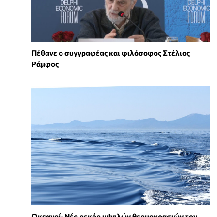
Πέθανε ο συγγραφέας και φιλόσοφος Στέλιος
Ράμφος
Ωκεανοί: Νέο ρεκόρ υψηλών θερμοκρασιών τον