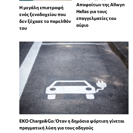
Αποφοίτων της Allwyn
Η μεγάλη επιστροφή
Hellas για τους
ενός ξενοδοχείου που
επαγγελματίες του
δεν ξέχασε το παρελθόν
αύριο
του
EKO Charge&Go: Όταν η δημόσια φόρτιση γίνεται
πραγματική λύση για τους οδηγούς