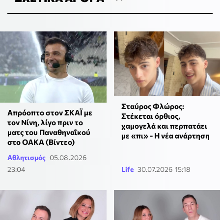
Σταύρος Φλώρος:
Απρόοπτο στον ΣΚΑΪ με
Στέκεται όρθιος,
τον Νίνη, λίγο πριν το
χαμογελά και περπατάει
ματς του Παναθηναΐκού
με «πι» - Η νέα ανάρτηση
στο ΟΑΚΑ (Βίντεο)
Αθλητισμός
05.08.2026
23:04
Life
30.07.2026 15:18