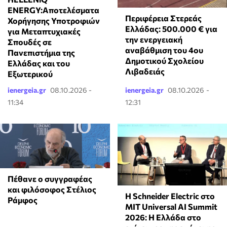
ENERGY:Αποτελέσματα
Περιφέρεια Στερεάς
Χορήγησης Υποτροφιών
Ελλάδας: 500.000 € για
για Μεταπτυχιακές
την ενεργειακή
Σπουδές σε
αναβάθμιση του 4ου
Πανεπιστήμια της
Δημοτικού Σχολείου
Ελλάδας και του
Λιβαδειάς
Εξωτερικού
ienergeia.gr
08.10.2026 -
ienergeia.gr
08.10.2026 -
11:34
12:31
Πέθανε ο συγγραφέας
και φιλόσοφος Στέλιος
Η Schneider Electric στο
Ράμφος
MIT Universal AI Summit
2026: Η Ελλάδα στο