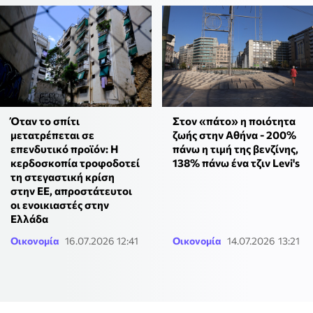
Όταν το σπίτι
Στον «πάτο» η ποιότητα
μετατρέπεται σε
ζωής στην Αθήνα - 200%
επενδυτικό προϊόν: Η
πάνω η τιμή της βενζίνης,
κερδοσκοπία τροφοδοτεί
138% πάνω ένα τζιν Levi's
τη στεγαστική κρίση
στην ΕΕ, απροστάτευτοι
οι ενοικιαστές στην
Ελλάδα
Οικονομία
16.07.2026 12:41
Οικονομία
14.07.2026 13:21