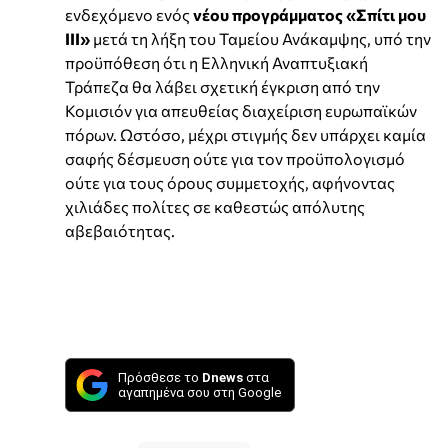
ενδεχόμενο ενός
νέου προγράμματος «Σπίτι μου
ΙΙΙ»
μετά τη λήξη του Ταμείου Ανάκαμψης, υπό την
προϋπόθεση ότι η Ελληνική Αναπτυξιακή
Τράπεζα θα λάβει σχετική έγκριση από την
Κομισιόν για απευθείας διαχείριση ευρωπαϊκών
πόρων. Ωστόσο, μέχρι στιγμής δεν υπάρχει καμία
σαφής δέσμευση ούτε για τον προϋπολογισμό
ούτε για τους όρους συμμετοχής, αφήνοντας
χιλιάδες πολίτες σε καθεστώς απόλυτης
αβεβαιότητας.
Πρόσθεσε το
Dnews
στα
αγαπημένα σου στη Google