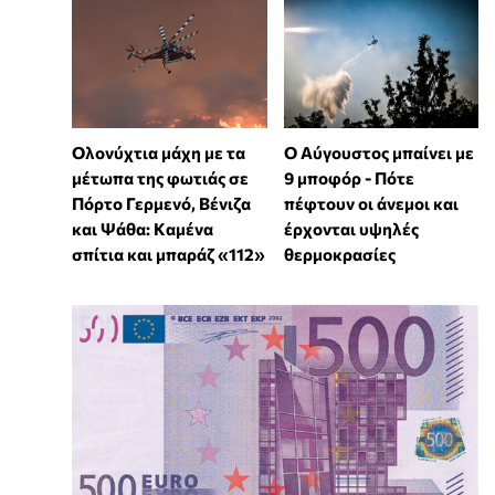
Ολονύχτια μάχη με τα
Ο Αύγουστος μπαίνει με
μέτωπα της φωτιάς σε
9 μποφόρ - Πότε
Πόρτο Γερμενό, Βένιζα
πέφτουν οι άνεμοι και
και Ψάθα: Kαμένα
έρχονται υψηλές
σπίτια και μπαράζ «112»
θερμοκρασίες