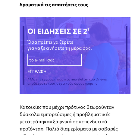
δραματικά τις απαιτήσεις τους
.
ΟΙ ΕΙΔΗΣΕΙΣ ΣΕ 2'
Όσα πρέπει να ξέρετε
για να ξεκινήσετε τη μέρα σας.
* Με την εγγραφή σας στο newsletter του Dnews,
αποδέχεστε τους σχετικούς όρους χρήσης
Κατοικίες που μέχρι πρότινος θεωρούνταν
δύσκολα εμπορεύσιμες ή προβληματικές
μετατράπηκαν ξαφνικά σε «επενδυτικά
προϊόντα». Παλιά διαμερίσματα με σοβαρές