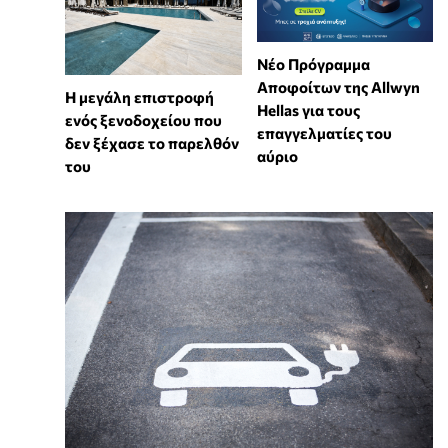
Νέο Πρόγραμμα
Αποφοίτων της Allwyn
Η μεγάλη επιστροφή
Hellas για τους
ενός ξενοδοχείου που
επαγγελματίες του
δεν ξέχασε το παρελθόν
αύριο
του