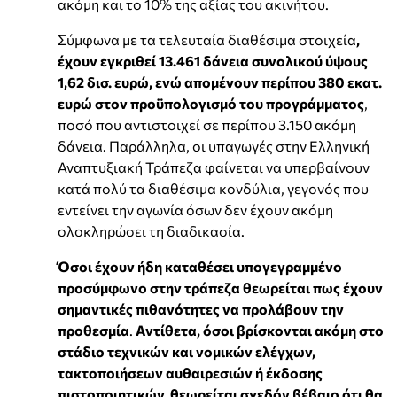
ακόμη και το 10% της αξίας του ακινήτου.
Σύμφωνα με τα τελευταία διαθέσιμα στοιχεία
,
έχουν εγκριθεί 13.461 δάνεια συνολικού ύψους
1,62 δισ. ευρώ, ενώ απομένουν περίπου 380 εκατ.
ευρώ στον προϋπολογισμό του προγράμματος
,
ποσό που αντιστοιχεί σε περίπου 3.150 ακόμη
δάνεια. Παράλληλα, οι υπαγωγές στην Ελληνική
Αναπτυξιακή Τράπεζα φαίνεται να υπερβαίνουν
κατά πολύ τα διαθέσιμα κονδύλια, γεγονός που
εντείνει την αγωνία όσων δεν έχουν ακόμη
ολοκληρώσει τη διαδικασία.
Όσοι έχουν ήδη καταθέσει υπογεγραμμένο
προσύμφωνο στην τράπεζα θεωρείται πως έχουν
σημαντικές πιθανότητες να προλάβουν την
προθεσμία
.
Αντίθετα, όσοι βρίσκονται ακόμη στο
στάδιο τεχνικών και νομικών ελέγχων,
τακτοποιήσεων αυθαιρεσιών ή έκδοσης
πιστοποιητικών, θεωρείται σχεδόν βέβαιο ότι θα