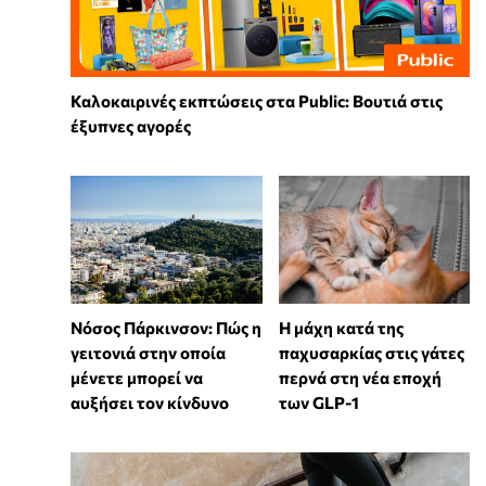
Καλοκαιρινές εκπτώσεις στα Public: Βουτιά στις
έξυπνες αγορές
Νόσος Πάρκινσον: Πώς η
Η μάχη κατά της
γειτονιά στην οποία
παχυσαρκίας στις γάτες
μένετε μπορεί να
περνά στη νέα εποχή
αυξήσει τον κίνδυνο
των GLP-1