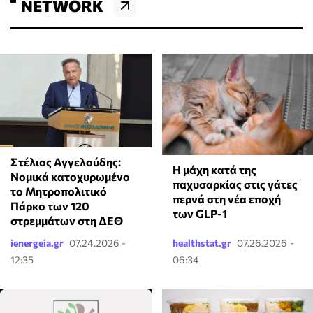
NETWORK
Στέλιος Αγγελούδης:
Η μάχη κατά της
Νομικά κατοχυρωμένο
παχυσαρκίας στις γάτες
το Μητροπολιτικό
περνά στη νέα εποχή
Πάρκο των 120
των GLP-1
στρεμμάτων στη ΔΕΘ
ienergeia.gr
07.24.2026 -
healthstat.gr
07.26.2026 -
12:35
06:34