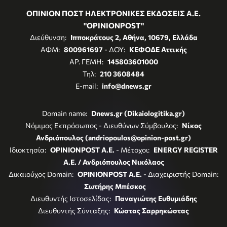
ΟΠΙΝΙΟΝ ΠΟΣΤ ΗΛΕΚΤΡΟΝΙΚΕΣ ΕΚΔΟΣΕΙΣ Α.Ε.
"OPINIONPOST"
Διεύθυνση:
Ιπποκράτους 2, Αθήνα, 10679, Ελλάδα
ΑΦΜ:
800961697
- ΔΟΥ:
ΚΕΦΟΔΕ Αττικής
ΑΡ. ΓΕΜΗ:
145803601000
Τηλ:
210 3608484
E-mail:
info@dnews.gr
Domain name:
Dnews.gr (Dikaiologitika.gr)
Νόμιμος Εκπρόσωπος - Διευθύνων Σύμβουλος:
Νίκος
Ανδριόπουλος (andriopoulos@opinion-post.gr)
Ιδιοκτησία:
OPINIONPOST A.E.
- Μέτοχοι:
ENERGY REGISTER
Α.Ε. / Ανδριόπουλος Νικόλαος
Δικαιούχος Domain:
OPINIONPOST A.E.
- Διαχειριστής Domain:
Σωτήρης Μπέσκος
Διευθυντής Ιστοσελίδας:
Παναγιώτης Ευθυμιάδης
Διευθυντής Σύνταξης:
Κώστας Σαρρηκώστας