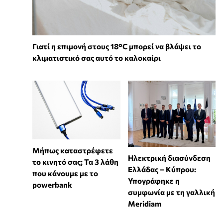
Γιατί η επιμονή στους 18°C μπορεί να βλάψει το
κλιματιστικό σας αυτό το καλοκαίρι
Μήπως καταστρέφετε
Ηλεκτρική διασύνδεση
το κινητό σας; Τα 3 λάθη
Ελλάδας – Κύπρου:
που κάνουμε με το
Υπογράφηκε η
powerbank
συμφωνία με τη γαλλική
Meridiam