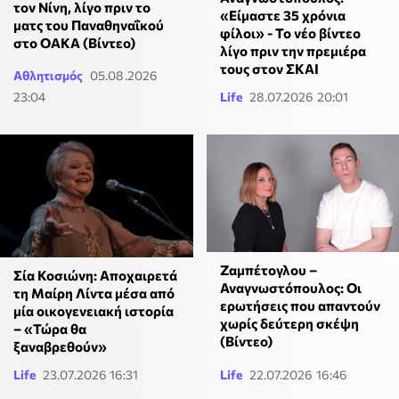
τον Νίνη, λίγο πριν το
«Είμαστε 35 χρόνια
ματς του Παναθηναΐκού
φίλοι» - Το νέο βίντεο
στο ΟΑΚΑ (Βίντεο)
λίγο πριν την πρεμιέρα
τους στον ΣΚΑΙ
Αθλητισμός
05.08.2026
23:04
Life
28.07.2026 20:01
Ζαμπέτογλου –
Σία Κοσιώνη: Αποχαιρετά
Αναγνωστόπουλος: Οι
τη Μαίρη Λίντα μέσα από
ερωτήσεις που απαντούν
μία οικογενειακή ιστορία
χωρίς δεύτερη σκέψη
– «Τώρα θα
(Βίντεο)
ξαναβρεθούν»
Life
23.07.2026 16:31
Life
22.07.2026 16:46