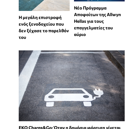
Νέο Πρόγραμμα
Αποφοίτων της Allwyn
Η μεγάλη επιστροφή
Hellas για τους
ενός ξενοδοχείου που
επαγγελματίες του
δεν ξέχασε το παρελθόν
αύριο
του
EKO Charge&Go: Όταν η δημόσια φόρτιση γίνεται