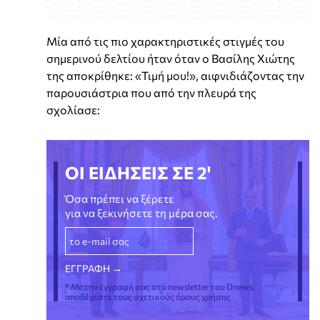
Μία από τις πιο χαρακτηριστικές στιγμές του
σημερινού δελτίου ήταν όταν ο Βασίλης Χιώτης
της αποκρίθηκε: «Τιμή μου!», αιφνιδιάζοντας την
παρουσιάστρια που από την πλευρά της
σχολίασε:
ΟΙ ΕΙΔΗΣΕΙΣ ΣΕ 2'
Όσα πρέπει να ξέρετε
για να ξεκινήσετε τη μέρα σας.
* Με την εγγραφή σας στο newsletter του Dnews,
αποδέχεστε τους σχετικούς όρους χρήσης