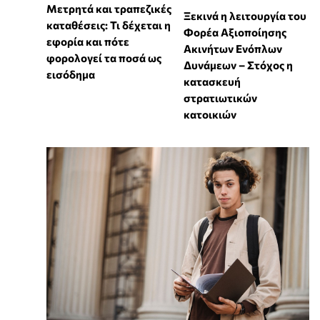
Μετρητά και τραπεζικές
Ξεκινά η λειτουργία του
καταθέσεις: Τι δέχεται η
Φορέα Αξιοποίησης
εφορία και πότε
Ακινήτων Ενόπλων
φορολογεί τα ποσά ως
Δυνάμεων – Στόχος η
εισόδημα
κατασκευή
στρατιωτικών
κατοικιών