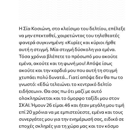
Η Σία Κοσιώνη, στο κλείσιμο του δελτίου, επέλεξε
να μην επεκταθεί, χαιρετώντας του τηλεθεατές
φανερά συγκινημένη: «Κυρίες και κύριοι ήρθε
αυτή η στιγμή. Μία στιγμή δύσκολη για εμένα.
Τόσα χρόνια βλέπετε το πρόσωπό μου ακούτε
εμένα, ακούτε και τη φωνή μου! Απόψε ίσως
ακούτε και την καρδιά μου που αυτή τη στιγμή
χτυπάει πολύ δυνατά… Γιατί απόψε δεν θα πω το
γνωστό: «Εδώ τελειώνει το κεντρικό δελτίο
ειδήσεων». Θα σας πω ότι μαζί με αυτό
ολοκληρώνεται και το όμορφο ταξίδι μου στον
ΣΚΑΙ. Ήμουν 26 είμαι 46 και ήταν μεγάλη μου τιμή
επί 20 χρόνια να με εμπιστεύεστε, εμένα και τους
συνεργάτες μου για την ενημέρωσή σας, ειδικά σε
εποχές σκληρές για τη χώρα μας και τον κόσμο