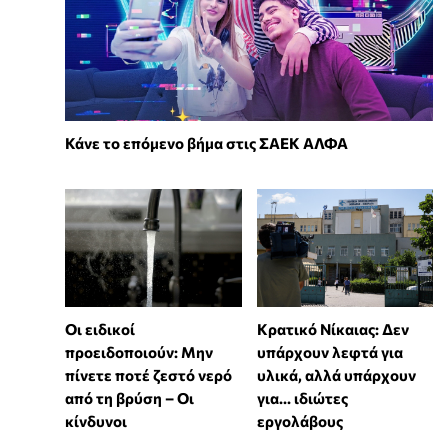
Κάνε το επόμενο βήμα στις ΣΑΕΚ ΑΛΦΑ
Οι ειδικοί
Κρατικό Νίκαιας: Δεν
προειδοποιούν: Μην
υπάρχουν λεφτά για
πίνετε ποτέ ζεστό νερό
υλικά, αλλά υπάρχουν
από τη βρύση – Οι
για... ιδιώτες
κίνδυνοι
εργολάβους