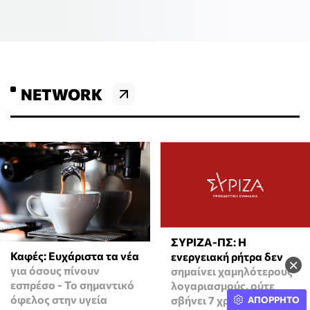
NETWORK
ΣΥΡΙΖΑ-ΠΣ: Η
Καφές: Ευχάριστα τα νέα
ενεργειακή ρήτρα δεν
×
για όσους πίνουν
σημαίνει χαμηλότερους
εσπρέσο - Το σημαντικό
λογαριασμούς, ούτε
όφελος στην υγεία
σβήνει 7 χρόνια
ΑΠΟΡΡΗΤΟ