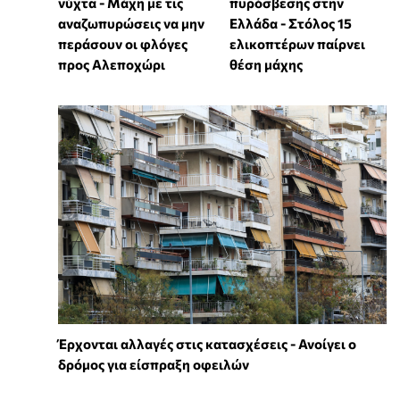
νύχτα - Μάχη με τις
πυρόσβεσης στην
αναζωπυρώσεις να μην
Ελλάδα - Στόλος 15
περάσουν οι φλόγες
ελικοπτέρων παίρνει
προς Αλεποχώρι
θέση μάχης
Έρχονται αλλαγές στις κατασχέσεις - Ανοίγει ο
δρόμος για είσπραξη οφειλών