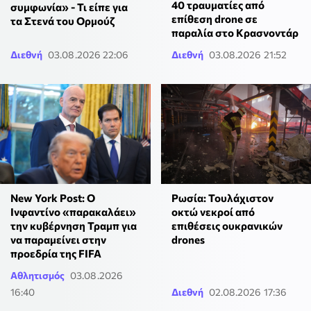
40 τραυματίες από
συμφωνία» - Τι είπε για
επίθεση drone σε
τα Στενά του Ορμούζ
παραλία στο Κρασνοντάρ
Διεθνή
03.08.2026 22:06
Διεθνή
03.08.2026 21:52
New York Post: Ο
Ρωσία: Τουλάχιστον
Ινφαντίνο «παρακαλάει»
οκτώ νεκροί από
την κυβέρνηση Τραμπ για
επιθέσεις ουκρανικών
να παραμείνει στην
drones
προεδρία της FIFA
Αθλητισμός
03.08.2026
16:40
Διεθνή
02.08.2026 17:36