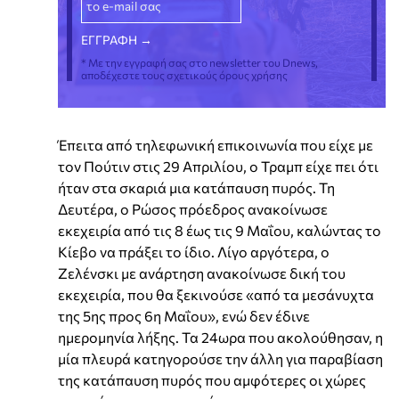
* Με την εγγραφή σας στο newsletter του Dnews,
αποδέχεστε τους σχετικούς όρους χρήσης
Έπειτα από τηλεφωνική επικοινωνία που είχε με
τον Πούτιν στις 29 Απριλίου, ο Τραμπ είχε πει ότι
ήταν στα σκαριά μια κατάπαυση πυρός. Τη
Δευτέρα, ο Ρώσος πρόεδρος ανακοίνωσε
εκεχειρία από τις 8 έως τις 9 Μαΐου, καλώντας το
Κίεβο να πράξει το ίδιο. Λίγο αργότερα, ο
Ζελένσκι με ανάρτηση ανακοίνωσε δική του
εκεχειρία, που θα ξεκινούσε «από τα μεσάνυχτα
της 5ης προς 6η Μαΐου», ενώ δεν έδινε
ημερομηνία λήξης. Τα 24ωρα που ακολούθησαν, η
μία πλευρά κατηγορούσε την άλλη για παραβίαση
της κατάπαυση πυρός που αμφότερες οι χώρες