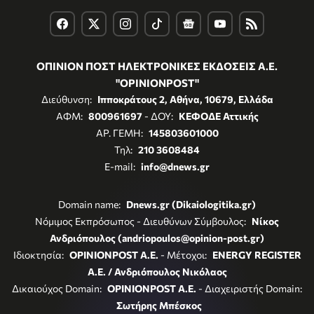
ΟΠΙΝΙΟΝ ΠΟΣΤ ΗΛΕΚΤΡΟΝΙΚΕΣ ΕΚΔΟΣΕΙΣ Α.Ε.
"OPINIONPOST"
Διεύθυνση:
Ιπποκράτους 2, Αθήνα, 10679, Ελλάδα
ΑΦΜ:
800961697
- ΔΟΥ:
ΚΕΦΟΔΕ Αττικής
ΑΡ. ΓΕΜΗ:
145803601000
Τηλ:
210 3608484
E-mail:
info@dnews.gr
Domain name:
Dnews.gr (Dikaiologitika.gr)
Νόμιμος Εκπρόσωπος - Διευθύνων Σύμβουλος:
Νίκος
Ανδριόπουλος (andriopoulos@opinion-post.gr)
Ιδιοκτησία:
OPINIONPOST A.E.
- Μέτοχοι:
ENERGY REGISTER
Α.Ε. / Ανδριόπουλος Νικόλαος
Δικαιούχος Domain:
OPINIONPOST A.E.
- Διαχειριστής Domain:
Σωτήρης Μπέσκος