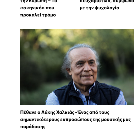
την Ευρώπη – Το
«ευχαριστώ», σύμφωνα
«σκηνικό» που
με την ψυχολογία
προκαλεί τρόμο
Πέθανε ο Λάκης Χαλκιάς - Ένας από τους
σημαντικότερους εκπροσώπους της μουσικής μας
παράδοσης