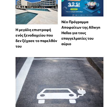
Νέο Πρόγραμμα
Αποφοίτων της Allwyn
Η μεγάλη επιστροφή
Hellas για τους
ενός ξενοδοχείου που
επαγγελματίες του
δεν ξέχασε το παρελθόν
αύριο
του