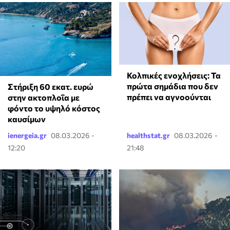
Κολπικές ενοχλήσεις: Τα
πρώτα σημάδια που δεν
Στήριξη 60 εκατ. ευρώ
πρέπει να αγνοούνται
στην ακτοπλοΐα με
φόντο το υψηλό κόστος
καυσίμων
ienergeia.gr
08.03.2026 -
healthstat.gr
08.03.2026 -
12:20
21:48