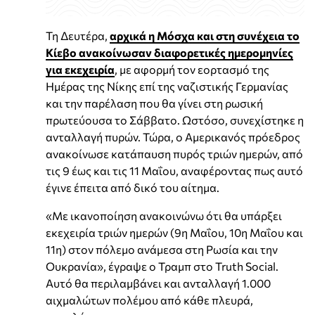
Τη Δευτέρα,
αρχικά η Μόσχα και στη συνέχεια το
Κίεβο ανακοίνωσαν διαφορετικές ημερομηνίες
για εκεχειρία
, με αφορμή τον εορτασμό της
Ημέρας της Νίκης επί της ναζιστικής Γερμανίας
και την παρέλαση που θα γίνει στη ρωσική
πρωτεύουσα το Σάββατο. Ωστόσο, συνεχίστηκε η
ανταλλαγή πυρών. Τώρα, ο Αμερικανός πρόεδρος
ανακοίνωσε κατάπαυση πυρός τριών ημερών, από
τις 9 έως και τις 11 Μαΐου, αναφέροντας πως αυτό
έγινε έπειτα από δικό του αίτημα.
«Με ικανοποίηση ανακοινώνω ότι θα υπάρξει
εκεχειρία τριών ημερών (9η Μαΐου, 10η Μαΐου και
11η) στον πόλεμο ανάμεσα στη Ρωσία και την
Ουκρανία», έγραψε o Τραμπ στο Truth Social.
Αυτό θα περιλαμβάνει και ανταλλαγή 1.000
αιχμαλώτων πολέμου από κάθε πλευρά,