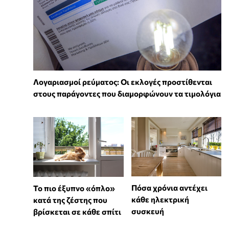
Λογαριασμοί ρεύματος: Οι εκλογές προστίθενται
στους παράγοντες που διαμορφώνουν τα τιμολόγια
Πόσα χρόνια αντέχει
To πιο έξυπνο «όπλο»
κάθε ηλεκτρική
κατά της ζέστης που
συσκευή
βρίσκεται σε κάθε σπίτι