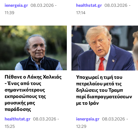
ienergeia.gr
08.03.2026 -
healthstat.gr
08.03.2026 -
11:39
17:14
Πέθανε ο Λάκης Χαλκιάς
Υποχωρεί η τιμή του
- Ένας από τους
πετρελαίου μετά τις
σημαντικότερους
δηλώσεις του Τραμπ
εκπροσώπους της
περί διαπραγματεύσεων
μουσικής μας
με το Ιράν
παράδοσης
healthstat.gr
08.03.2026 -
ienergeia.gr
08.03.2026 -
15:25
12:29