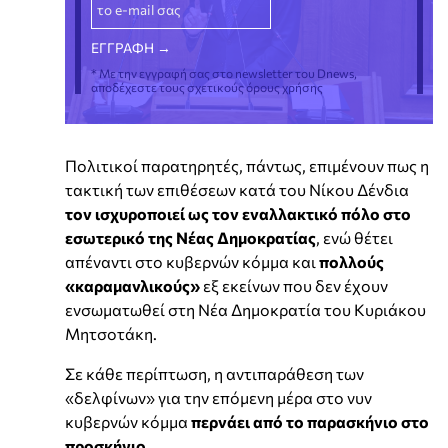
* Με την εγγραφή σας στο newsletter του Dnews,
αποδέχεστε τους σχετικούς όρους χρήσης
Πολιτικοί παρατηρητές, πάντως, επιμένουν πως η
τακτική των επιθέσεων κατά του Νίκου Δένδια
τον ισχυροποιεί ως τον εναλλακτικό πόλο στο
εσωτερικό της Νέας Δημοκρατίας
, ενώ θέτει
απέναντι στο κυβερνών κόμμα και
πολλούς
«καραμανλικούς»
εξ εκείνων που δεν έχουν
ενσωματωθεί στη Νέα Δημοκρατία του Κυριάκου
Μητσοτάκη.
Σε κάθε περίπτωση, η αντιπαράθεση των
«δελφίνων» για την επόμενη μέρα στο νυν
κυβερνών κόμμα
περνάει από το παρασκήνιο στο
προσκήνιο
.