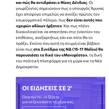
και πώς θα αντιδράσει ο Νίκος Δένδιας
. Οι
γνωρίζοντες σημειώνουν πως ο υπουργός Άμυνας
έχει αποφύγει επιμελώς να ανοίξει πρώτος τον
εσωκομματικό πόλεμο, πως
δεν είναι αυτός που
«χειρών αδίκων ήρξατο»
. Και πως πλέον
δικαιολογείται να απαντήσει στις εναντίον του
επιθέσεις, ανεξαρτήτως εάν και πότε θα το
πράξει. Εκείνο που αυτή τη στιγμή είναι βέβαιο
είναι πως
στο Συνέδριο της ΝΔ (15-17 Μαΐου) θα
παρουσιάσει το δικό του «Μανιφέστο»
, τη δική
του πολιτική πλατφόρμα για τη χώρα και τη Νέα
Δημοκρατία.
ΟΙ ΕΙΔΗΣΕΙΣ ΣΕ 2'
Όσα πρέπει να ξέρετε
για να ξεκινήσετε τη μέρα σας.