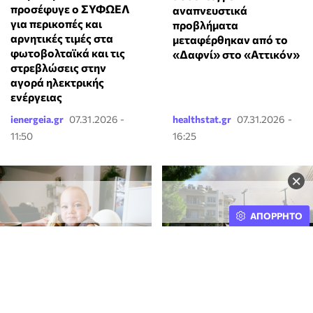
προσέφυγε ο ΣΥΦΩΕΛ
αναπνευστικά
για περικοπές και
προβλήματα
αρνητικές τιμές στα
μεταφέρθηκαν από το
φωτοβολταϊκά και τις
«Δαφνί» στο «Αττικόν»
στρεβλώσεις στην
αγορά ηλεκτρικής
ενέργειας
ienergeia.gr
07.31.2026 -
healthstat.gr
07.31.2026 -
11:50
16:25
×
ΑΠΟΡΡΗΤΟ
Οι τροφές που
Φωτιά στο Χαϊδάρι:
χρειάζονται τα παιδιά 1
Εκκενώνεται το
έως 3 ετών για έναν υγιή
ψυχιατρικό νοσοκομείο