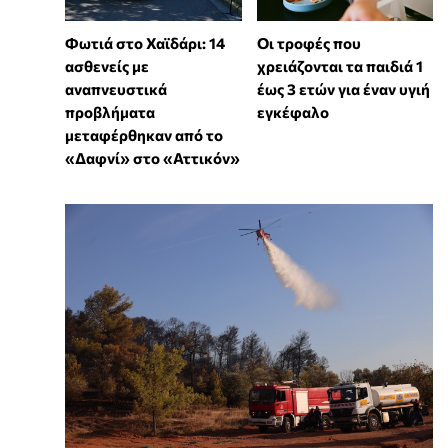
Φωτιά στο Χαϊδάρι: 14
Οι τροφές που
ασθενείς με
χρειάζονται τα παιδιά 1
αναπνευστικά
έως 3 ετών για έναν υγιή
προβλήματα
εγκέφαλο
μεταφέρθηκαν από το
«Δαφνί» στο «Αττικόν»