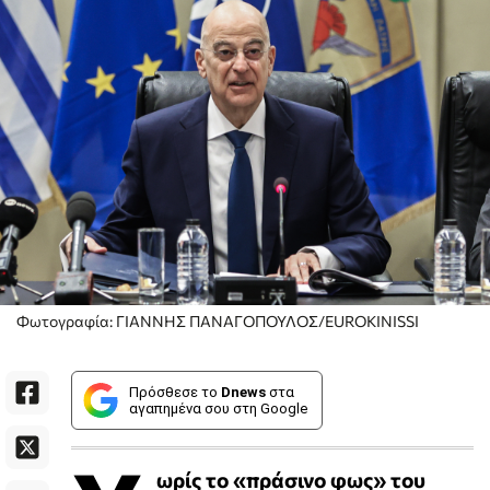
Φωτογραφία: ΓΙΑΝΝΗΣ ΠΑΝΑΓΟΠΟΥΛΟΣ/EUROKINISSI
Πρόσθεσε το
Dnews
στα
αγαπημένα σου στη Google
ωρίς το «πράσινο φως» του