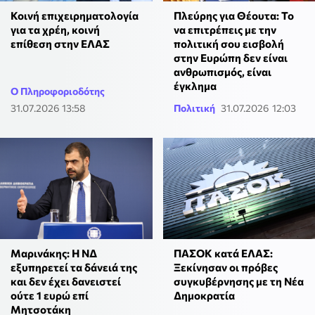
Κοινή επιχειρηματολογία
Πλεύρης για Θέουτα: Το
για τα χρέη, κοινή
να επιτρέπεις με την
επίθεση στην ΕΛΑΣ
πολιτική σου εισβολή
στην Ευρώπη δεν είναι
ανθρωπισμός, είναι
έγκλημα
Ο Πληροφοριοδότης
31.07.2026 13:58
Πολιτική
31.07.2026 12:03
Μαρινάκης: Η ΝΔ
ΠΑΣΟΚ κατά ΕΛΑΣ:
εξυπηρετεί τα δάνειά της
Ξεκίνησαν οι πρόβες
και δεν έχει δανειστεί
συγκυβέρνησης με τη Νέα
ούτε 1 ευρώ επί
Δημοκρατία
Μητσοτάκη