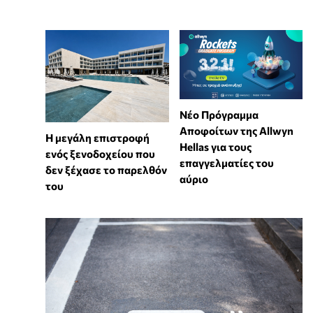
Νέο Πρόγραμμα
Αποφοίτων της Allwyn
Η μεγάλη επιστροφή
Hellas για τους
ενός ξενοδοχείου που
επαγγελματίες του
δεν ξέχασε το παρελθόν
αύριο
του