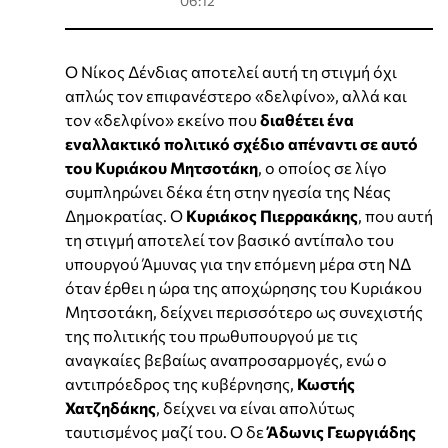
06:12
Ο Νίκος Δένδιας αποτελεί αυτή τη στιγμή όχι
απλώς τον επιφανέστερο «δελφίνο», αλλά και
τον «δελφίνο» εκείνο που
διαθέτει ένα
εναλλακτικό πολιτικό σχέδιο απέναντι σε αυτό
του Κυριάκου Μητσοτάκη
, ο οποίος σε λίγο
συμπληρώνει δέκα έτη στην ηγεσία της Νέας
Δημοκρατίας. Ο
Κυριάκος Πιερρακάκης
, που αυτή
τη στιγμή αποτελεί τον βασικό αντίπαλο του
υπουργού Άμυνας για την επόμενη μέρα στη ΝΔ
όταν έρθει η ώρα της αποχώρησης του Κυριάκου
Μητσοτάκη, δείχνει περισσότερο ως συνεχιστής
της πολιτικής του πρωθυπουργού με τις
αναγκαίες βεβαίως αναπροσαρμογές, ενώ ο
αντιπρόεδρος της κυβέρνησης,
Κωστής
Χατζηδάκης
, δείχνει να είναι απολύτως
ταυτισμένος μαζί του. Ο δε
Άδωνις Γεωργιάδης