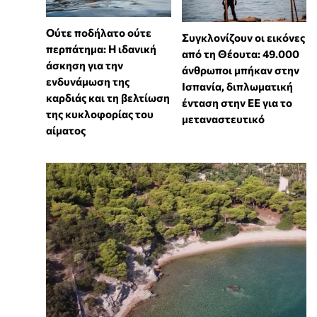
Ούτε ποδήλατο ούτε
Συγκλονίζουν οι εικόνες
περπάτημα: Η ιδανική
από τη Θέουτα: 49.000
άσκηση για την
άνθρωποι μπήκαν στην
ενδυνάμωση της
Ισπανία, διπλωματική
καρδιάς και τη βελτίωση
ένταση στην ΕΕ για το
της κυκλοφορίας του
μεταναστευτικό
αίματος