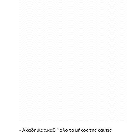
- Ακαδημίας,καθ΄ όλο το μήκος της και τις