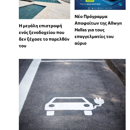
Νέο Πρόγραμμα
Αποφοίτων της Allwyn
Η μεγάλη επιστροφή
Hellas για τους
ενός ξενοδοχείου που
επαγγελματίες του
δεν ξέχασε το παρελθόν
αύριο
του