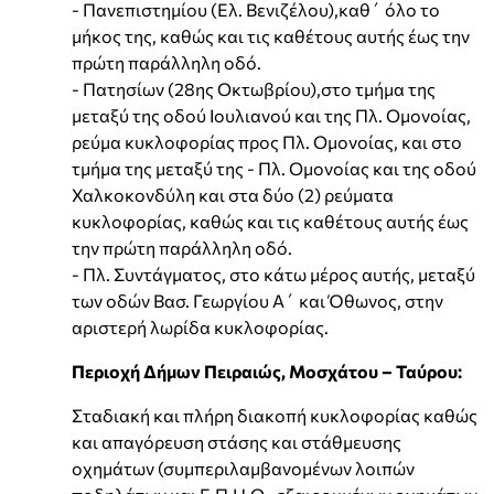
- Πανεπιστημίου (Ελ. Βενιζέλου),καθ΄ όλο το
μήκος της, καθώς και τις καθέτους αυτής έως την
πρώτη παράλληλη οδό.
- Πατησίων (28ης Οκτωβρίου),στο τμήμα της
μεταξύ της οδού Ιουλιανού και της Πλ. Ομονοίας,
ρεύμα κυκλοφορίας προς Πλ. Ομονοίας, και στο
τμήμα της μεταξύ της - Πλ. Ομονοίας και της οδού
Χαλκοκονδύλη και στα δύο (2) ρεύματα
κυκλοφορίας, καθώς και τις καθέτους αυτής έως
την πρώτη παράλληλη οδό.
- Πλ. Συντάγματος, στο κάτω μέρος αυτής, μεταξύ
των οδών Βασ. Γεωργίου Α΄ και Όθωνος, στην
αριστερή λωρίδα κυκλοφορίας.
Περιοχή Δήμων Πειραιώς, Μοσχάτου – Ταύρου:
Σταδιακή και πλήρη διακοπή κυκλοφορίας καθώς
και απαγόρευση στάσης και στάθμευσης
οχημάτων (συμπεριλαμβανομένων λοιπών