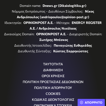
Domain name:
Dnews.gr (Dikaiologitika.gr)
Νόμιμος Εκπρόσωπος - Διευθύνων Σύμβουλος:
Νίκος
Ανδριόπουλος (andriopoulos@opinion-post.gr)
Ιδιοκτησία:
OPINIONPOST A.E.
- Μέτοχοι:
ENERGY REGISTER
Α.Ε. / Ανδριόπουλος Νικόλαος
Δικαιούχος Domain:
OPINIONPOST A.E.
- Διαχειριστής Domain:
Σωτήρης Μπέσκος
Διευθυντής Ιστοσελίδας:
Παναγιώτης Ευθυμιάδης
Διευθυντής Σύνταξης:
Κώστας Σαρρηκώστας
ΤΑΥΤΟΤΗΤΑ
ΔΙΑΦΗΜΙΣΗ
ΟΡΟΙ ΧΡΗΣΗΣ
ΠΟΛΙΤΙΚΗ ΠΡΟΣΤΑΣΙΑΣ ΔΕΔΟΜΕΝΩΝ
ΠΟΛΙΤΙΚΗ ΑΠΟΡΡΗΤΟΥ
COOKIES
ΚΩΔΙΚΑΣ ΔΕΟΝΤΟΛΟΓΙΑΣ
ΑΠΟΡΡΗΤΟ
ΟΙΚΟΝΟΜΙΚΑ ΣΤΟΙΧΕΙΑ