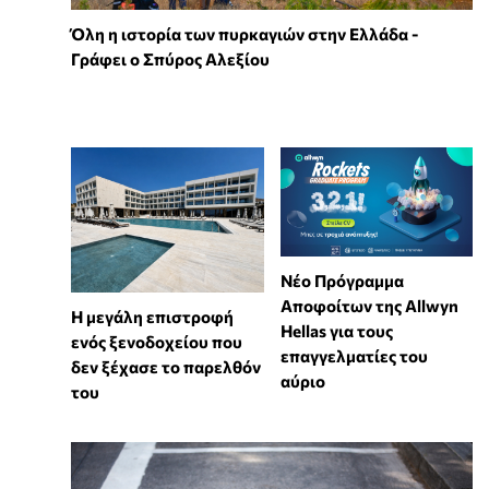
Όλη η ιστορία των πυρκαγιών στην Ελλάδα -
Γράφει ο Σπύρος Αλεξίου
Νέο Πρόγραμμα
Αποφοίτων της Allwyn
Η μεγάλη επιστροφή
Hellas για τους
ενός ξενοδοχείου που
επαγγελματίες του
δεν ξέχασε το παρελθόν
αύριο
του