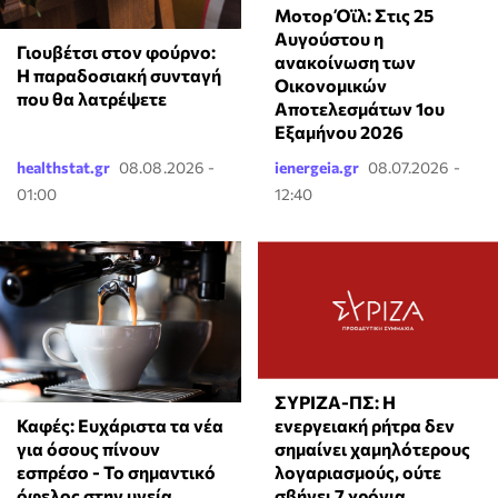
Μοτορ Όϊλ: Στις 25
Αυγούστου η
Γιουβέτσι στον φούρνο:
ανακοίνωση των
Η παραδοσιακή συνταγή
Οικονομικών
που θα λατρέψετε
Αποτελεσμάτων 1ου
Εξαμήνου 2026
healthstat.gr
08.08.2026 -
ienergeia.gr
08.07.2026 -
01:00
12:40
ΣΥΡΙΖΑ-ΠΣ: Η
Καφές: Ευχάριστα τα νέα
ενεργειακή ρήτρα δεν
για όσους πίνουν
σημαίνει χαμηλότερους
εσπρέσο - Το σημαντικό
λογαριασμούς, ούτε
όφελος στην υγεία
σβήνει 7 χρόνια