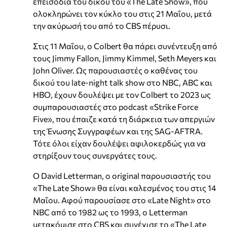
επεισόδια του δικού του «The Late Show», που
ολοκληρώνει τον κύκλο του στις 21 Μαΐου, μετά
την ακύρωσή του από το CBS πέρυσι.
Στις 11 Μαΐου, ο Colbert θα πάρει συνέντευξη από
τους Jimmy Fallon, Jimmy Kimmel, Seth Meyers και
John Oliver. Ως παρουσιαστές ο καθένας του
δικού του late-night talk show στο NBC, ABC και
HBO, έχουν δουλέψει με τον Colbert το 2023 ως
συμπαρουσιαστές στο podcast «Strike Force
Five», που έπαιζε κατά τη διάρκεια των απεργιών
της Ένωσης Συγγραφέων και της SAG-AFTRA.
Τότε όλοι είχαν δουλέψει αφιλοκερδώς για να
στηρίξουν τους συνεργάτες τους.
Ο David Letterman, ο original παρουσιαστής του
«The Late Show» θα είναι καλεσμένος του στις 14
Μαΐου. Αφού παρουσίασε στο «Late Night» στο
NBC από το 1982 ως το 1993, ο Letterman
μετακόμισε στο CBS και συνέχισε το «The Late