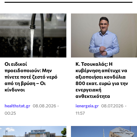
Κ. Τσουκαλάς: Η
Οι ειδικοί
κυβέρνηση απέτυχε να
προειδοποιούν: Μην
αξιοποιήσει κονδύλια
πίνετε ποτέ ζεστό νερό
800 εκατ. ευρώ για την
από τη βρύση – Οι
ενεργειακή
κίνδυνοι
ανθεκτικότητα
healthstat.gr
08.08.2026 -
ienergeia.gr
08.07.2026 -
00:25
11:57