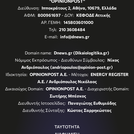
"OPINIONPOST"
Διεύθυνση:
Ιπποκράτους 2, Αθήνα, 10679, Ελλάδα
ΑΦΜ:
800961697
- ΔΟΥ:
ΚΕΦΟΔΕ Αττικής
ΑΡ. ΓΕΜΗ:
145803601000
Τηλ:
210 3608484
E-mail:
info@dnews.gr
Domain name:
Dnews.gr (Dikaiologitika.gr)
Νόμιμος Εκπρόσωπος - Διευθύνων Σύμβουλος:
Νίκος
Ανδριόπουλος (andriopoulos@opinion-post.gr)
Ιδιοκτησία:
OPINIONPOST A.E.
- Μέτοχοι:
ENERGY REGISTER
Α.Ε. / Ανδριόπουλος Νικόλαος
Δικαιούχος Domain:
OPINIONPOST A.E.
- Διαχειριστής Domain:
Σωτήρης Μπέσκος
Διευθυντής Ιστοσελίδας:
Παναγιώτης Ευθυμιάδης
Διευθυντής Σύνταξης:
Κώστας Σαρρηκώστας
ΤΑΥΤΟΤΗΤΑ