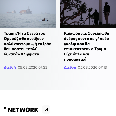
Τραμπ: Ή τα Στενά του
Καλιφόρνια: Συνελήφθη
Ορμούζ «θα ανοίξουν
άνδρας κοντά σε γήπεδο
πολύ σύντομα», ή το Ιράν
γκολφ που θα
θα υποστεί «πολύ
επισκεπτόταν ο Τραμπ -
δυνατά» πλήγματα
Είχε όπλα και
πυρομαχικά
Διεθνή
05.08.2026 07:32
Διεθνή
05.08.2026 07:13
NETWORK