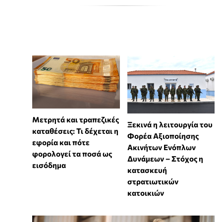
Μετρητά και τραπεζικές
Ξεκινά η λειτουργία του
καταθέσεις: Τι δέχεται η
Φορέα Αξιοποίησης
εφορία και πότε
Ακινήτων Ενόπλων
φορολογεί τα ποσά ως
Δυνάμεων – Στόχος η
εισόδημα
κατασκευή
στρατιωτικών
κατοικιών