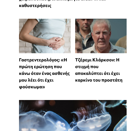
καθυστερήσεις
Γαστρεντερολόγος: «Η
Τζέρεμι Κλάρκσον: Η
πρώτη ερώτηση που
στιγμή που
κάνω όταν ένας ασθενής
αποκαλύπτει ότι έχει
μου λέει ότι έχει
καρκίνο του προστάτη
φούσκωμα»