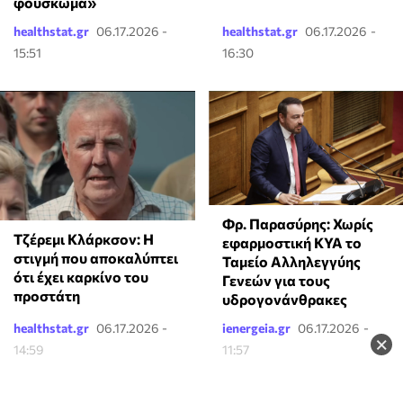
φούσκωμα»
healthstat.gr
06.17.2026 -
healthstat.gr
06.17.2026 -
15:51
16:30
Φρ. Παρασύρης: Χωρίς
Τζέρεμι Κλάρκσον: Η
εφαρμοστική ΚΥΑ το
στιγμή που αποκαλύπτει
Ταμείο Αλληλεγγύης
ότι έχει καρκίνο του
Γενεών για τους
προστάτη
υδρογονάνθρακες
healthstat.gr
06.17.2026 -
ienergeia.gr
06.17.2026 -
×
14:59
11:57