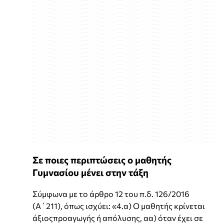
Σε ποιες περιπτώσεις ο μαθητής
Γυμνασίου μένει στην τάξη
Σύμφωνα με το άρθρο 12 του π.δ. 126/2016
(Α΄211), όπως ισχύει: «4.α) Ο μαθητής κρίνεται
άξιοςπροαγωγής ή απόλυσης, αα) όταν έχει σε