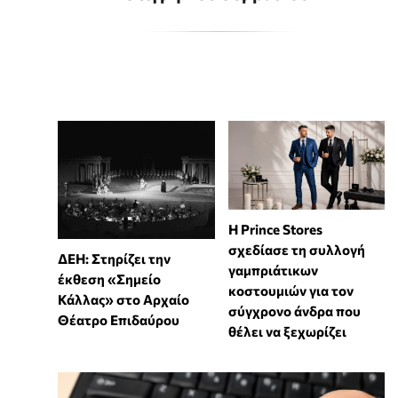
Η Prince Stores
σχεδίασε τη συλλογή
ΔΕΗ: Στηρίζει την
γαμπριάτικων
έκθεση «Σημείο
κοστουμιών για τον
Κάλλας» στο Αρχαίο
σύγχρονο άνδρα που
Θέατρο Επιδαύρου
θέλει να ξεχωρίζει