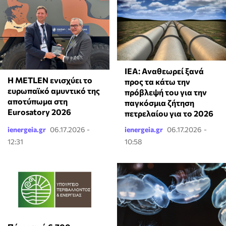
ΙΕΑ: Αναθεωρεί ξανά
Η METLEN ενισχύει το
προς τα κάτω την
ευρωπαϊκό αμυντικό της
πρόβλεψή του για την
αποτύπωμα στη
παγκόσμια ζήτηση
Eurosatory 2026
πετρελαίου για το 2026
ienergeia.gr
06.17.2026 -
ienergeia.gr
06.17.2026 -
12:31
10:58