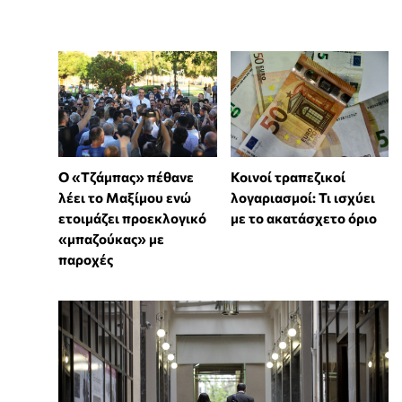
Ο «Τζάμπας» πέθανε
Κοινοί τραπεζικοί
λέει το Μαξίμου ενώ
λογαριασμοί: Τι ισχύει
ετοιμάζει προεκλογικό
με το ακατάσχετο όριο
«μπαζούκας» με
παροχές