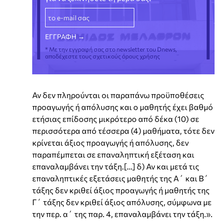
* Με την εγγραφή σας στο newsletter του Dnews,
αποδέχεστε τους σχετικούς όρους χρήσης
Αν δεν πληρούνται οι παραπάνω προϋποθέσεις
προαγωγής ή απόλυσης και ο μαθητής έχει βαθμό
ετήσιας επίδοσης μικρότερο από δέκα (10) σε
περισσότερα από τέσσερα (4) μαθήματα, τότε δεν
κρίνεται άξιος προαγωγής ή απόλυσης, δεν
παραπέμπεται σε επαναληπτική εξέταση και
επαναλαμβάνει την τάξη.[…] δ) Αν και μετά τις
επαναληπτικές εξετάσεις μαθητής της Α΄ και Β΄
τάξης δεν κριθεί άξιος προαγωγής ή μαθητής της
Γ΄ τάξης δεν κριθεί άξιος απόλυσης, σύμφωνα με
την περ. α΄ της παρ. 4, επαναλαμβάνει την τάξη.».