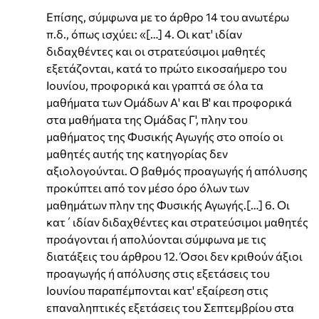
Επίσης, σύμφωνα με το άρθρο 14 του ανωτέρω
π.δ., όπως ισχύει: «[…] 4. Οι κατ' ιδίαν
διδαχθέντες και οι στρατεύσιμοι μαθητές
εξετάζονται, κατά το πρώτο εικοσαήμερο του
Ιουνίου, προφορικά και γραπτά σε όλα τα
μαθήματα των Ομάδων Α' και Β' και προφορικά
στα μαθήματα της Ομάδας Γ', πλην του
μαθήματος της Φυσικής Αγωγής στο οποίο οι
μαθητές αυτής της κατηγορίας δεν
αξιολογούνται. Ο βαθμός προαγωγής ή απόλυσης
προκύπτει από τον μέσο όρο όλων των
μαθημάτων πλην της Φυσικής Αγωγής.[…] 6. Οι
κατ΄ιδίαν διδαχθέντες και στρατεύσιμοι μαθητές
προάγονται ή απολύονται σύμφωνα με τις
διατάξεις του άρθρου 12. Όσοι δεν κριθούν άξιοι
προαγωγής ή απόλυσης στις εξετάσεις του
Ιουνίου παραπέμπονται κατ' εξαίρεση στις
επαναληπτικές εξετάσεις του Σεπτεμβρίου στα