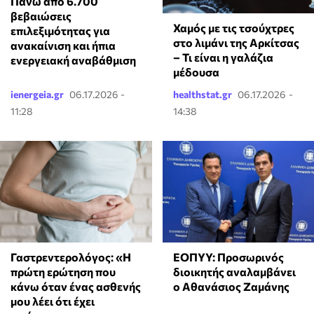
Πάνω από 6.700
βεβαιώσεις
Χαμός με τις τσούχτρες
επιλεξιμότητας για
στο λιμάνι της Αρκίτσας
ανακαίνιση και ήπια
– Τι είναι η γαλάζια
ενεργειακή αναβάθμιση
μέδουσα
ienergeia.gr
06.17.2026 -
healthstat.gr
06.17.2026 -
11:28
14:38
Γαστρεντερολόγος: «Η
ΕΟΠΥΥ: Προσωρινός
πρώτη ερώτηση που
διοικητής αναλαμβάνει
κάνω όταν ένας ασθενής
ο Αθανάσιος Ζαμάνης
μου λέει ότι έχει