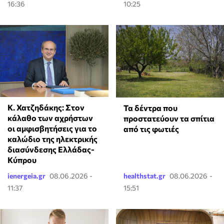
16:36
10:25
Κ. Χατζηδάκης: Στον
Τα δέντρα που
κάλαθο των αχρήστων
προστατεύουν τα σπίτια
οι αμφισβητήσεις για το
από τις φωτιές
καλώδιο της ηλεκτρικής
διασύνδεσης Ελλάδας-
Κύπρου
ienergeia.gr
08.06.2026 -
healthstat.gr
08.06.2026 -
11:37
15:51