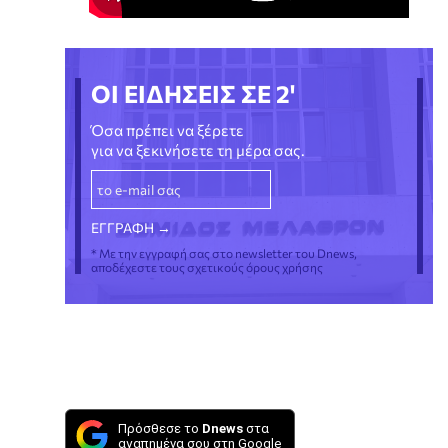
ΟΙ ΕΙΔΗΣΕΙΣ ΣΕ 2'
Όσα πρέπει να ξέρετε
για να ξεκινήσετε τη μέρα σας.
* Με την εγγραφή σας στο newsletter του Dnews,
αποδέχεστε τους σχετικούς όρους χρήσης
Πρόσθεσε το
Dnews
στα
αγαπημένα σου στη Google