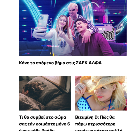
Κάνε το επόμενο βήμα στις ΣΑΕΚ ΑΛΦΑ
Τι θα συμβεί στο σώμα
Βιταμίνη D: Πώς θα
σας εάν κοιμάστε μόνο 6
πάρω περισσότερη
ώρες κάθε βράδυ
χωρίς να κάτσω πολλή