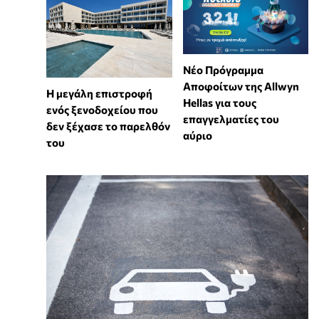
Νέο Πρόγραμμα
Αποφοίτων της Allwyn
Η μεγάλη επιστροφή
Hellas για τους
ενός ξενοδοχείου που
επαγγελματίες του
δεν ξέχασε το παρελθόν
αύριο
του