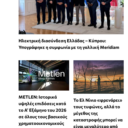
Ηλεκτρική διασύνδεση Ελλάδας – Κύπρου:
Υπογράφηκε η συμφωνία με τη γαλλική Meridiam
METLEN: Ιστορικά
Το Ελ Νίνιο «φρενάρει»
υψηλές επιδόσεις κατά
τους τυφώνες, αλλά το
το Α’ Εξάμηνο του 2026
μέγεθος της
σε όλους τους βασικούς
καταστροφής μπορεί να
χρηματοοικονομικούς
είναι μεγαλύτερο από