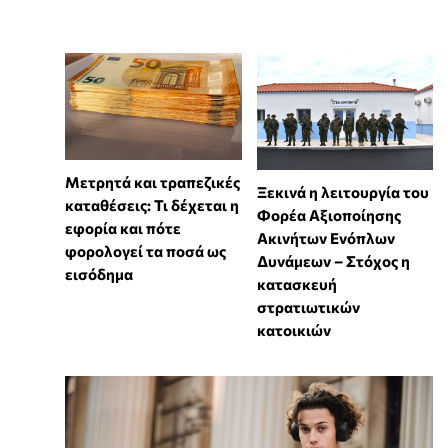
Μετρητά και τραπεζικές
Ξεκινά η λειτουργία του
καταθέσεις: Τι δέχεται η
Φορέα Αξιοποίησης
εφορία και πότε
Ακινήτων Ενόπλων
φορολογεί τα ποσά ως
Δυνάμεων – Στόχος η
εισόδημα
κατασκευή
στρατιωτικών
κατοικιών