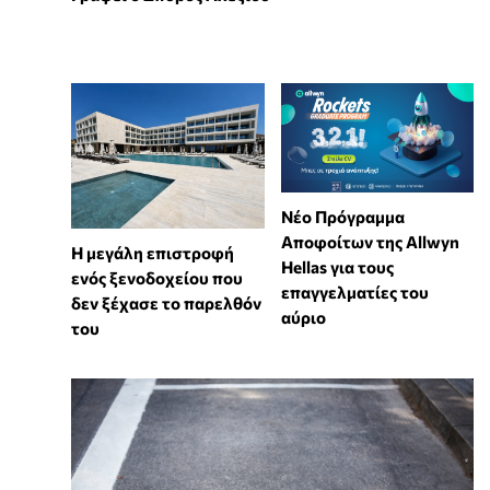
Νέο Πρόγραμμα
Αποφοίτων της Allwyn
Η μεγάλη επιστροφή
Hellas για τους
ενός ξενοδοχείου που
επαγγελματίες του
δεν ξέχασε το παρελθόν
αύριο
του