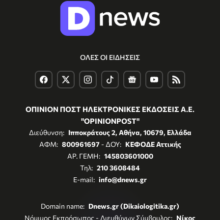
ΟΛΕΣ ΟΙ ΕΙΔΗΣΕΙΣ
ΟΠΙΝΙΟΝ ΠΟΣΤ ΗΛΕΚΤΡΟΝΙΚΕΣ ΕΚΔΟΣΕΙΣ Α.Ε.
"OPINIONPOST"
Διεύθυνση:
Ιπποκράτους 2, Αθήνα, 10679, Ελλάδα
ΑΦΜ:
800961697
- ΔΟΥ:
ΚΕΦΟΔΕ Αττικής
ΑΡ. ΓΕΜΗ:
145803601000
Τηλ:
210 3608484
E-mail:
info@dnews.gr
Domain name:
Dnews.gr (Dikaiologitika.gr)
Νόμιμος Εκπρόσωπος - Διευθύνων Σύμβουλος:
Νίκος