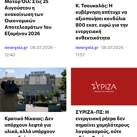
Μοτορ Όϊλ: Στις 25
Κ. Τσουκαλάς: Η
Αυγούστου η
κυβέρνηση απέτυχε να
ανακοίνωση των
αξιοποιήσει κονδύλια
Οικονομικών
800 εκατ. ευρώ για την
Αποτελεσμάτων 1ου
ενεργειακή
Εξαμήνου 2026
ανθεκτικότητα
ienergeia.gr
08.07.2026 -
ienergeia.gr
08.07.2026 -
12:40
11:57
ΣΥΡΙΖΑ-ΠΣ: Η
Κρατικό Νίκαιας: Δεν
ενεργειακή ρήτρα δεν
υπάρχουν λεφτά για
σημαίνει χαμηλότερους
υλικά, αλλά υπάρχουν
λογαριασμούς, ούτε