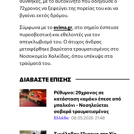
συνθήκες, με το αυτοκίνητο που οδηγούσε ο
72χρονος να ξεφεύγει της πορείας του και να
βγαίνει εκτός δρόμου.
Σύμφωνα με το
evima.gr
, στο σημείο έσπευσε
πυροσβεστική και εθελοντές για τον
απεγκλωβισμό του. Ο άτυχος άνδρας
μεταφέρθηκε βαρύτατα τραυματισμένος στο
Νοσοκομείο Χαλκίδας, όπου υπέκυψε στα
τραύματά του.
ΔΙΑΒΑΣΤΕ ΕΠΙΣΗΣ
Ρέθυμνο: 29χρονος σε
κατάσταση «αμόκ» έπεσε από
μπαλκόνι - Νοσηλεύεται
σοβαρά τραυματισμένος
Ελλάδα
08.05.2026 21:48
Συνέλαβαν 17χρονο στη Χίο,