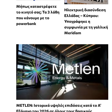
Μήπως καταστρέφετε
Ηλεκτρική διασύνδεση
το κινητό σας; Τα 3 λάθη
Ελλάδας – Κύπρου:
που κάνουμε με το
Υπογράφηκε η
powerbank
συμφωνία με τη γαλλική
Meridiam
METLEN: Ιστορικά υψηλές επιδόσεις κατά το Α’
Εξάμηνο του 2026 σε όλους τους βασικούς