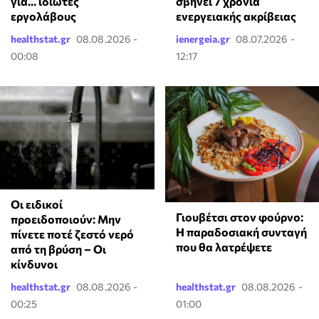
για... ιδιώτες
σβήνει 7 χρόνια
εργολάβους
ενεργειακής ακρίβειας
healthstat.gr
08.08.2026 -
ienergeia.gr
08.07.2026 -
00:08
12:17
Οι ειδικοί
Γιουβέτσι στον φούρνο:
προειδοποιούν: Μην
Η παραδοσιακή συνταγή
πίνετε ποτέ ζεστό νερό
που θα λατρέψετε
από τη βρύση – Οι
κίνδυνοι
healthstat.gr
08.08.2026 -
healthstat.gr
08.08.2026 -
00:25
01:00