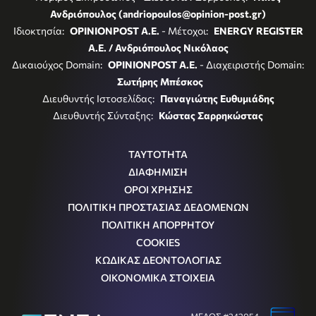
Ανδριόπουλος (andriopoulos@opinion-post.gr)
Ιδιοκτησία:
OPINIONPOST A.E.
- Μέτοχοι:
ENERGY REGISTER
Α.Ε. / Ανδριόπουλος Νικόλαος
Δικαιούχος Domain:
OPINIONPOST A.E.
- Διαχειριστής Domain:
Σωτήρης Μπέσκος
Διευθυντής Ιστοσελίδας:
Παναγιώτης Ευθυμιάδης
Διευθυντής Σύνταξης:
Κώστας Σαρρηκώστας
ΤΑΥΤΟΤΗΤΑ
ΔΙΑΦΗΜΙΣΗ
ΟΡΟΙ ΧΡΗΣΗΣ
ΠΟΛΙΤΙΚΗ ΠΡΟΣΤΑΣΙΑΣ ΔΕΔΟΜΕΝΩΝ
ΠΟΛΙΤΙΚΗ ΑΠΟΡΡΗΤΟΥ
COOKIES
ΚΩΔΙΚΑΣ ΔΕΟΝΤΟΛΟΓΙΑΣ
ΟΙΚΟΝΟΜΙΚΑ ΣΤΟΙΧΕΙΑ
ΜΕΛΟΣ #242054