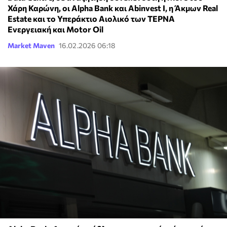
Χάρη Καρώνη, οι Alpha Bank και Abinvest I, η Άκμων Real
Estate και το Υπεράκτιο Αιολικό των ΤΕΡΝΑ
Ενεργειακή και Motor Oil
Market Maven
16.02.2026 06:18