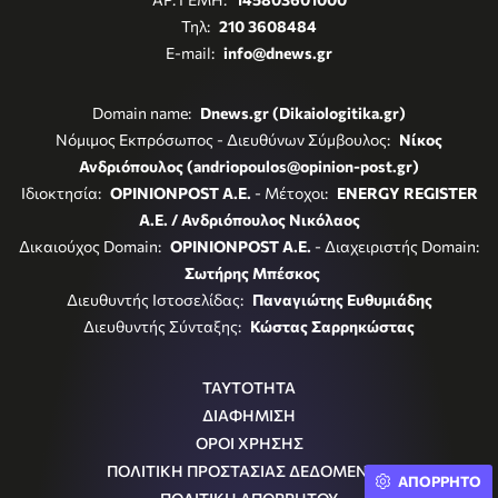
Τηλ:
210 3608484
E-mail:
info@dnews.gr
Domain name:
Dnews.gr (Dikaiologitika.gr)
Νόμιμος Εκπρόσωπος - Διευθύνων Σύμβουλος:
Νίκος
Ανδριόπουλος (andriopoulos@opinion-post.gr)
Ιδιοκτησία:
OPINIONPOST A.E.
- Μέτοχοι:
ENERGY REGISTER
Α.Ε. / Ανδριόπουλος Νικόλαος
Δικαιούχος Domain:
OPINIONPOST A.E.
- Διαχειριστής Domain:
Σωτήρης Μπέσκος
Διευθυντής Ιστοσελίδας:
Παναγιώτης Ευθυμιάδης
Διευθυντής Σύνταξης:
Κώστας Σαρρηκώστας
ΤΑΥΤΟΤΗΤΑ
ΔΙΑΦΗΜΙΣΗ
ΟΡΟΙ ΧΡΗΣΗΣ
ΠΟΛΙΤΙΚΗ ΠΡΟΣΤΑΣΙΑΣ ΔΕΔΟΜΕΝΩΝ
ΑΠΟΡΡΗΤΟ