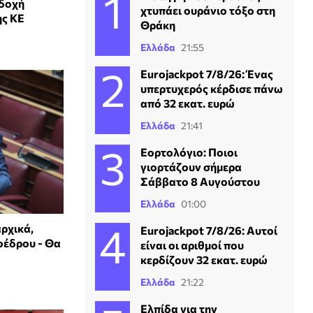
αδοχή
χτυπάει ουράνιο τόξο στη
ης ΚΕ
Θράκη
Ελλάδα
21:55
Eurojackpot 7/8/26: Ένας
υπερτυχερός κέρδισε πάνω
από 32 εκατ. ευρώ
Ελλάδα
21:41
Εορτολόγιο: Ποιοι
γιορτάζουν σήμερα
Σάββατο 8 Αυγούστου
Ελλάδα
01:00
ρχικά,
Eurojackpot 7/8/26: Αυτοί
οέδρου - Θα
είναι οι αριθμοί που
κερδίζουν 32 εκατ. ευρώ
Ελλάδα
21:22
Ελπίδα για την