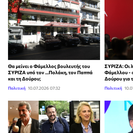
Θα μείνει ο Φάμελλος βουλευτής του
ΣΥΡΙΖΑ: Οι 
ΣΥΡΙΖΑ υπό τον ...Πολάκη, τον Παππά
Φάμελλου -
και τη Δούρου;
Δούρου για 
Πολιτική
10.07.2026 07:32
Πολιτική
10.0