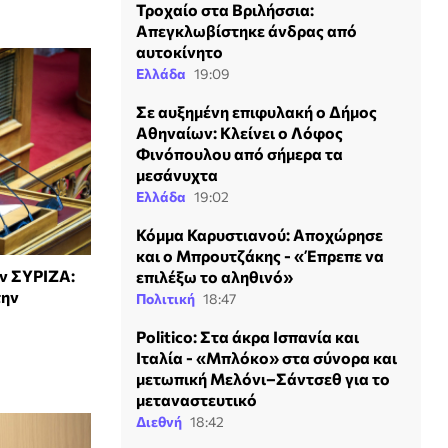
Τροχαίο στα Βριλήσσια:
Απεγκλωβίστηκε άνδρας από
αυτοκίνητο
Ελλάδα
19:09
Σε αυξημένη επιφυλακή ο Δήμος
Αθηναίων: Κλείνει ο Λόφος
Φινόπουλου από σήμερα τα
μεσάνυχτα
Ελλάδα
19:02
Κόμμα Καρυστιανού: Αποχώρησε
και ο Μπρουτζάκης - «Έπρεπε να
ον ΣΥΡΙΖΑ:
επιλέξω το αληθινό»
την
Πολιτική
18:47
Politico: Στα άκρα Ισπανία και
Ιταλία - «Μπλόκο» στα σύνορα και
μετωπική Μελόνι–Σάντσεθ για το
μεταναστευτικό
Διεθνή
18:42