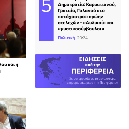
Δημοκρατία: Καρυστιανού,
Γρατσία, Γαλανού στο
«στόχαστρο» πρώην
στελεχών - «Αυλικοί» και
«μυστικοσύμβουλοι»
Πολιτική
20:24
ου και η
ή