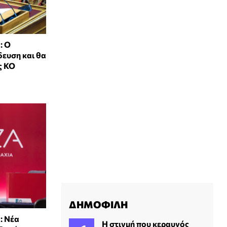
: Ο
ευση και θα
ς ΚΟ
ΔΗΜΟΦΙΛΗ
: Νέα
H στιγμή που κεραυνός