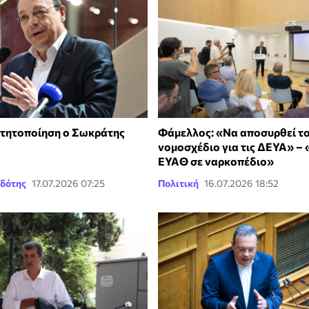
τητοποίηση ο Σωκράτης
Φάμελλος: «Να αποσυρθεί τ
νομοσχέδιο για τις ΔΕΥΑ» – 
ΕΥΑΘ σε ναρκοπέδιο»
δότης
17.07.2026 07:25
Πολιτική
16.07.2026 18:52