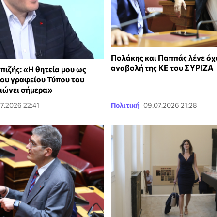
Πολάκης και Παππάς λένε όχ
αναβολή της ΚΕ του ΣΥΡΙΖΑ
πιζής: «Η θητεία μου ως
του γραφείου Τύπου του
ιώνει σήμερα»
7.2026 22:41
Πολιτική
09.07.2026 21:28