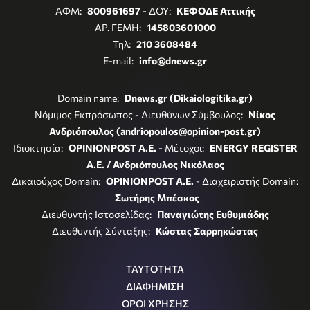
ΑΦΜ:
800961697
- ΔΟΥ:
ΚΕΦΟΔΕ Αττικής
ΑΡ. ΓΕΜΗ:
145803601000
Τηλ:
210 3608484
E-mail:
info@dnews.gr
Domain name:
Dnews.gr (Dikaiologitika.gr)
Νόμιμος Εκπρόσωπος - Διευθύνων Σύμβουλος:
Νίκος
Ανδριόπουλος (andriopoulos@opinion-post.gr)
Ιδιοκτησία:
OPINIONPOST A.E.
- Μέτοχοι:
ENERGY REGISTER
Α.Ε. / Ανδριόπουλος Νικόλαος
Δικαιούχος Domain:
OPINIONPOST A.E.
- Διαχειριστής Domain:
Σωτήρης Μπέσκος
Διευθυντής Ιστοσελίδας:
Παναγιώτης Ευθυμιάδης
Διευθυντής Σύνταξης:
Κώστας Σαρρηκώστας
ΤΑΥΤΟΤΗΤΑ
ΔΙΑΦΗΜΙΣΗ
ΟΡΟΙ ΧΡΗΣΗΣ