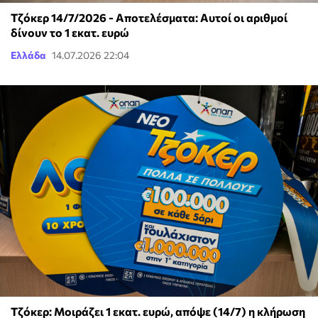
Τζόκερ 14/7/2026 - Αποτελέσματα: Αυτοί οι αριθμοί
δίνουν το 1 εκατ. ευρώ
Ελλάδα
14.07.2026 22:04
Τζόκερ: Μοιράζει 1 εκατ. ευρώ, απόψε (14/7) η κλήρωση