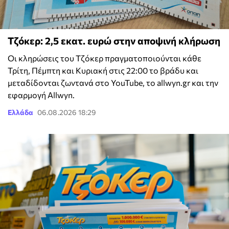
Τζόκερ: 2,5 εκατ. ευρώ στην αποψινή κλήρωση
Οι κληρώσεις του Τζόκερ πραγματοποιούνται κάθε
Τρίτη, Πέμπτη και Κυριακή στις 22:00 το βράδυ και
μεταδίδονται ζωντανά στο YouTube, το allwyn.gr και την
εφαρμογή Allwyn.
Ελλάδα
06.08.2026 18:29