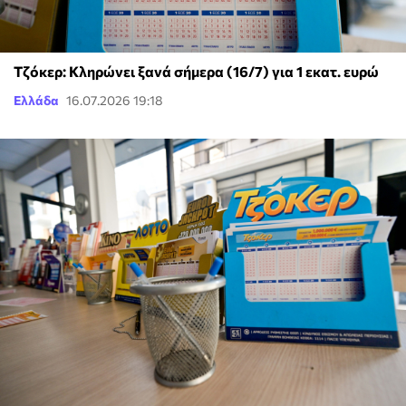
Τζόκερ: Κληρώνει ξανά σήμερα (16/7) για 1 εκατ. ευρώ
Ελλάδα
16.07.2026 19:18