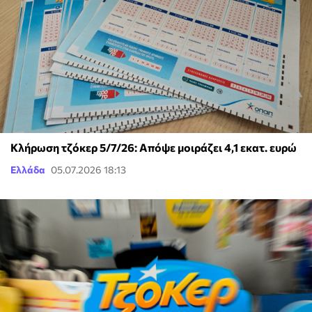
Κλήρωση τζόκερ 5/7/26: Απόψε μοιράζει 4,1 εκατ. ευρώ
Ελλάδα
05.07.2026 18:13