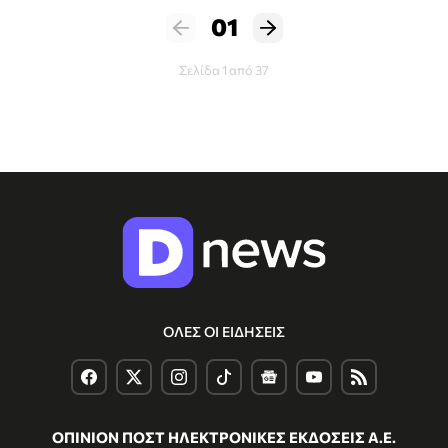
01
Σελίδα 1 από 37
ΟΛΕΣ ΟΙ ΕΙΔΗΣΕΙΣ
ΟΠΙΝΙΟΝ ΠΟΣΤ ΗΛΕΚΤΡΟΝΙΚΕΣ ΕΚΔΟΣΕΙΣ Α.Ε.