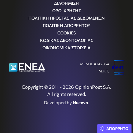
ΔΙΑΦΗΜΙΣΗ
ΟΡΟΙ ΧΡΗΣΗΣ
ΠΟΛΙΤΙΚΗ ΠΡΟΣΤΑΣΙΑΣ ΔΕΔΟΜΕΝΩΝ
ΠΟΛΙΤΙΚΗ ΑΠΟΡΡΗΤΟΥ
COOKIES
ΚΩΔΙΚΑΣ ΔΕΟΝΤΟΛΟΓΙΑΣ
ΟΙΚΟΝΟΜΙΚΑ ΣΤΟΙΧΕΙΑ
ΜΕΛΟΣ #242054
Μ.Η.Τ.
Copyright © 2011 - 2026 OpinionPost S.A.
All rights reserved.
Developed by
Nuevvo
.
ΑΠΟΡΡΗΤΟ