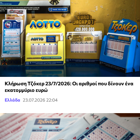
Κλήρωση Τζόκερ 23/7/2026: Οι αριθμοί που δίνουν ένα
εκατομμύριο ευρώ
Ελλάδα
23.07.2026 22:04