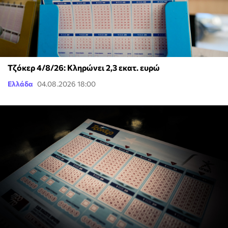
Τζόκερ 4/8/26: Κληρώνει 2,3 εκατ. ευρώ
Ελλάδα
04.08.2026 18:00