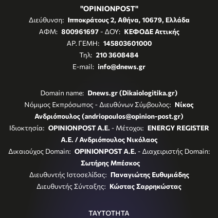
"OPINIONPOST"
Διεύθυνση:
Ιπποκράτους 2, Αθήνα, 10679, Ελλάδα
ΑΦΜ:
800961697
- ΔΟΥ:
ΚΕΦΟΔΕ Αττικής
ΑΡ. ΓΕΜΗ:
145803601000
Τηλ:
210 3608484
E-mail:
info@dnews.gr
Domain name:
Dnews.gr (Dikaiologitika.gr)
Νόμιμος Εκπρόσωπος - Διευθύνων Σύμβουλος:
Νίκος
Ανδριόπουλος (andriopoulos@opinion-post.gr)
Ιδιοκτησία:
OPINIONPOST A.E.
- Μέτοχοι:
ENERGY REGISTER
Α.Ε. / Ανδριόπουλος Νικόλαος
Δικαιούχος Domain:
OPINIONPOST A.E.
- Διαχειριστής Domain:
Σωτήρης Μπέσκος
Διευθυντής Ιστοσελίδας:
Παναγιώτης Ευθυμιάδης
Διευθυντής Σύνταξης:
Κώστας Σαρρηκώστας
ΤΑΥΤΟΤΗΤΑ