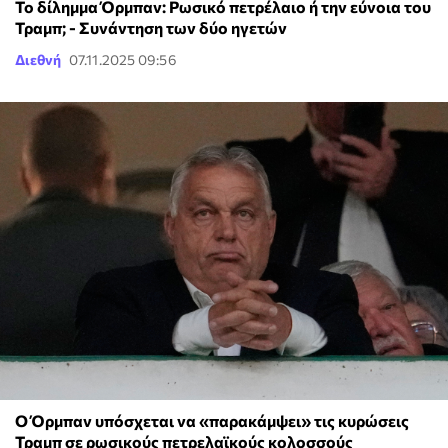
Το δίλημμα Όρμπαν: Ρωσικό πετρέλαιο ή την εύνοια του
Τραμπ; - Συνάντηση των δύο ηγετών
Διεθνή
07.11.2025 09:56
Ο Όρμπαν υπόσχεται να «παρακάμψει» τις κυρώσεις
Τραμπ σε ρωσικούς πετρελαϊκούς κολοσσούς