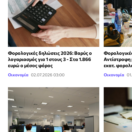
Φορολογικές δηλώσεις 2026: Βαρύς ο
Φορολογικές
λογαριασμός για 1 στους 3 - Στα 1.866
Αντίστροφη μ
ευρώ ο μέσος φόρος
εκατ. φορολ
Οικονομία
02.07.2026 03:00
Οικονομία
01