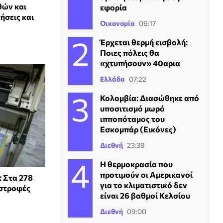
θών και
εφορία
ήσεις και
Οικονομία
06:17
Έρχεται θερμή εισβολή:
Ποιες πόλεις θα
«χτυπήσουν» 40αρια
Ελλάδα
07:22
Κολομβία: Διασώθηκε από
υποσιτισμό μωρό
ιπποπόταμος του
Εσκομπάρ (Εικόνες)
Διεθνή
23:38
Η θερμοκρασία που
προτιμούν οι Αμερικανοί
 Στα 278
για το κλιματιστικό δεν
ιστροφές
είναι 26 βαθμοί Κελσίου
Διεθνή
09:00