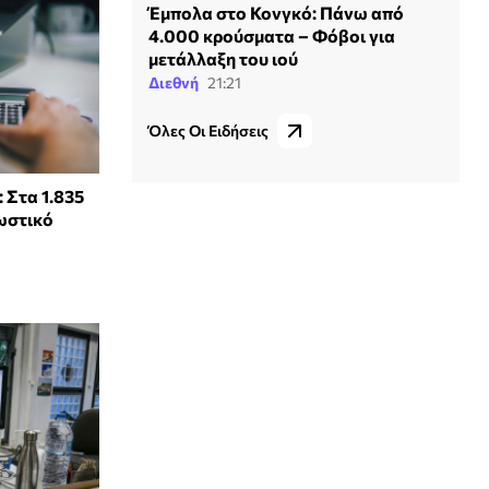
Έμπολα στο Κονγκό: Πάνω από
4.000 κρούσματα – Φόβοι για
μετάλλαξη του ιού
Διεθνή
21:21
Όλες Οι Ειδήσεις
 Στα 1.835
ωστικό