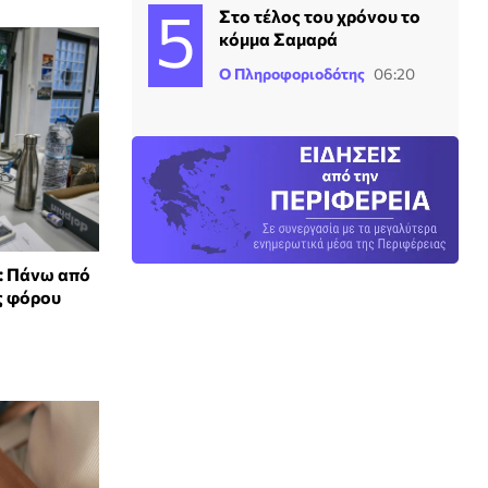
Στο τέλος του χρόνου το
κόμμα Σαμαρά
Ο Πληροφοριοδότης
06:20
: Πάνω από
ς φόρου