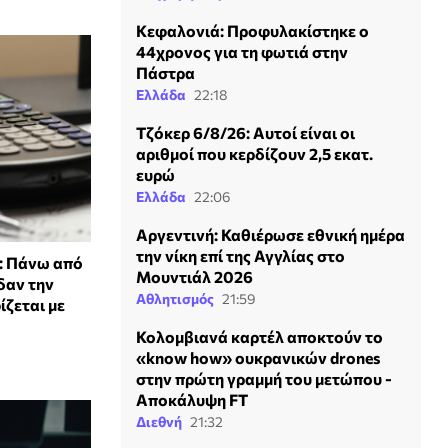
Κεφαλονιά: Προφυλακίστηκε ο
44χρονος για τη φωτιά στην
Πάστρα
Ελλάδα
22:18
Τζόκερ 6/8/26: Αυτοί είναι οι
αριθμοί που κερδίζουν 2,5 εκατ.
ευρώ
Ελλάδα
22:06
Αργεντινή: Καθιέρωσε εθνική ημέρα
την νίκη επί της Αγγλίας στο
: Πάνω από
Μουντιάλ 2026
δαν την
Αθλητισμός
21:59
ζεται με
Κολομβιανά καρτέλ αποκτούν το
«know how» ουκρανικών drones
στην πρώτη γραμμή του μετώπου -
Αποκάλυψη FT
Διεθνή
21:32