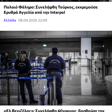
Παλαιό Φάληρο: Συνελήφθη Τούρκος, εκκρεμούσε
Ερυθρά Αγγελία από την Ιnterpol
Ελλάδα
08.04.2026 22:09
«Ελ.Βενιζέλος»: Συνελήφθη 40χρονος, βοηθούσε την