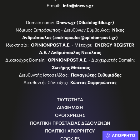
E-mail:
info@dnews.gr
Domain name:
Dnews.gr (Dikaiologitika.gr)
Νόμιμος Εκπρόσωπος - Διευθύνων Σύμβουλος:
Νίκος
Ανδριόπουλος (andriopoulos@opinion-post.gr)
Ιδιοκτησία:
OPINIONPOST A.E.
- Μέτοχοι:
ENERGY REGISTER
Α.Ε. / Ανδριόπουλος Νικόλαος
Δικαιούχος Domain:
OPINIONPOST A.E.
- Διαχειριστής Domain:
Σωτήρης Μπέσκος
Διευθυντής Ιστοσελίδας:
Παναγιώτης Ευθυμιάδης
Διευθυντής Σύνταξης:
Κώστας Σαρρηκώστας
ΤΑΥΤΟΤΗΤΑ
ΔΙΑΦΗΜΙΣΗ
ΟΡΟΙ ΧΡΗΣΗΣ
ΠΟΛΙΤΙΚΗ ΠΡΟΣΤΑΣΙΑΣ ΔΕΔΟΜΕΝΩΝ
ΠΟΛΙΤΙΚΗ ΑΠΟΡΡΗΤΟΥ
ΑΠΟΡΡΗΤΟ
COOKIES