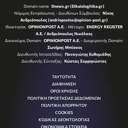
Domain name:
Dnews.gr (Dikaiologitika.gr)
Νόμιμος Εκπρόσωπος - Διευθύνων Σύμβουλος:
Νίκος
Ανδριόπουλος (andriopoulos@opinion-post.gr)
Ιδιοκτησία:
OPINIONPOST A.E.
- Μέτοχοι:
ENERGY REGISTER
Α.Ε. / Ανδριόπουλος Νικόλαος
Δικαιούχος Domain:
OPINIONPOST A.E.
- Διαχειριστής Domain:
Σωτήρης Μπέσκος
Διευθυντής Ιστοσελίδας:
Παναγιώτης Ευθυμιάδης
Διευθυντής Σύνταξης:
Κώστας Σαρρηκώστας
ΤΑΥΤΟΤΗΤΑ
ΔΙΑΦΗΜΙΣΗ
ΟΡΟΙ ΧΡΗΣΗΣ
ΠΟΛΙΤΙΚΗ ΠΡΟΣΤΑΣΙΑΣ ΔΕΔΟΜΕΝΩΝ
ΠΟΛΙΤΙΚΗ ΑΠΟΡΡΗΤΟΥ
COOKIES
ΚΩΔΙΚΑΣ ΔΕΟΝΤΟΛΟΓΙΑΣ
ΟΙΚΟΝΟΜΙΚΑ ΣΤΟΙΧΕΙΑ