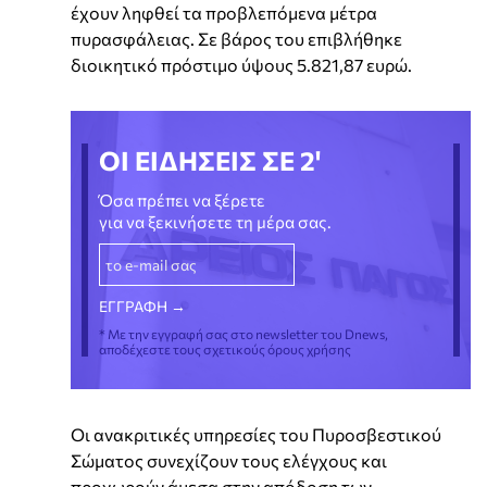
έχουν ληφθεί τα προβλεπόμενα μέτρα
πυρασφάλειας. Σε βάρος του επιβλήθηκε
διοικητικό πρόστιμο ύψους 5.821,87 ευρώ.
ΟΙ ΕΙΔΗΣΕΙΣ ΣΕ 2'
Όσα πρέπει να ξέρετε
για να ξεκινήσετε τη μέρα σας.
* Με την εγγραφή σας στο newsletter του Dnews,
αποδέχεστε τους σχετικούς όρους χρήσης
Οι ανακριτικές υπηρεσίες του Πυροσβεστικού
Σώματος συνεχίζουν τους ελέγχους και
προχωρούν άμεσα στην απόδοση των