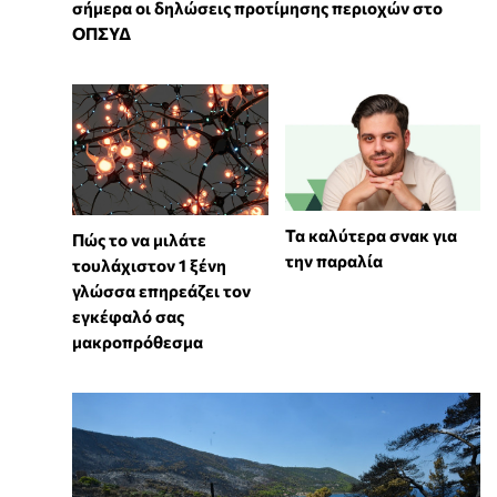
σήμερα οι δηλώσεις προτίμησης περιοχών στο
ΟΠΣΥΔ
Τα καλύτερα σνακ για
⁠Πώς το να μιλάτε
την παραλία
τουλάχιστον 1 ξένη
γλώσσα επηρεάζει τον
εγκέφαλό σας
μακροπρόθεσμα