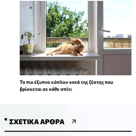
To πιο έξυπνο «όπλο» κατά της ζέστης που
βρίσκεται σε κάθε σπίτι
ΣΧΕΤΙΚΆ ΆΡΘΡΑ