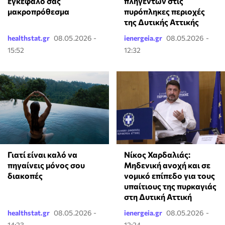
εγκέφαλό σας
πληγέντων στις
μακροπρόθεσμα
πυρόπληκες περιοχές
της Δυτικής Αττικής
healthstat.gr
08.05.2026 -
ienergeia.gr
08.05.2026 -
15:52
12:32
Γιατί είναι καλό να
Νίκος Χαρδαλιάς:
πηγαίνεις μόνος σου
Μηδενική ανοχή και σε
διακοπές
νομικό επίπεδο για τους
υπαίτιους της πυρκαγιάς
στη Δυτική Αττική
healthstat.gr
08.05.2026 -
ienergeia.gr
08.05.2026 -
14:23
12:24