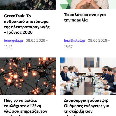
Τα καλύτερα σνακ για
GreenTank: Το
την παραλία
ανθρακικό αποτύπωμα
της ηλεκτροπαραγωγής
– Ιούνιος 2026
ienergeia.gr
08.05.2026 -
healthstat.gr
08.05.2026 -
12:42
16:37
⁠Πώς το να μιλάτε
Διυπουργική σύσκεψη:
τουλάχιστον 1 ξένη
Οι άμεσες ενέργειες για
γλώσσα επηρεάζει τον
τη στήριξη των