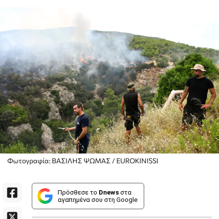
Φωτογραφία: ΒΑΣΙΛΗΣ ΨΩΜΑΣ / EUROKINISSI
Πρόσθεσε το
Dnews
στα
αγαπημένα σου στη Google