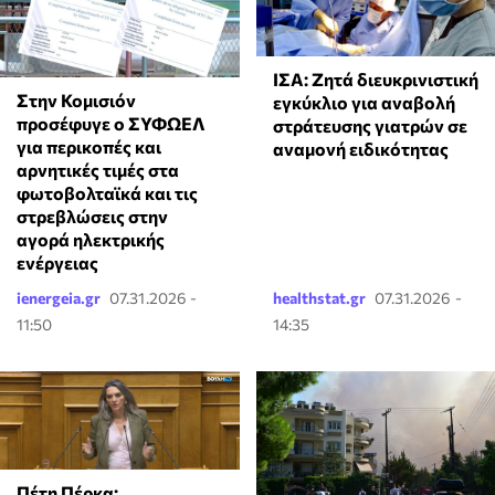
ΙΣΑ: Ζητά διευκρινιστική
Στην Κομισιόν
εγκύκλιο για αναβολή
προσέφυγε ο ΣΥΦΩΕΛ
στράτευσης γιατρών σε
για περικοπές και
αναμονή ειδικότητας
αρνητικές τιμές στα
φωτοβολταϊκά και τις
στρεβλώσεις στην
αγορά ηλεκτρικής
ενέργειας
ienergeia.gr
07.31.2026 -
healthstat.gr
07.31.2026 -
11:50
14:35
Πέτη Πέρκα: