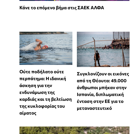
Κάνε το επόμενο βήμα στις ΣΑΕΚ ΑΛΦΑ
Ούτε ποδήλατο ούτε
Συγκλονίζουν οι εικόνες
περπάτημα: Η ιδανική
από τη Θέουτα: 49.000
άσκηση για την
άνθρωποι μπήκαν στην
ενδυνάμωση της
Ισπανία, διπλωματική
καρδιάς και τη βελτίωση
ένταση στην ΕΕ για το
της κυκλοφορίας του
μεταναστευτικό
αίματος