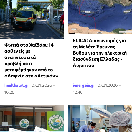
ELICA: Διαγωνισμός για
Φωτιά στο Χαϊδάρι: 14
τη Μελέτη Έρευνας
ασθενείς με
Βυθού για την ηλεκτρική
αναπνευστικά
διασύνδεση Ελλάδας -
προβλήματα
Αιγύπτου
μεταφέρθηκαν από το
«Δαφνί» στο «Αττικόν»
healthstat.gr
07.31.2026 -
ienergeia.gr
07.31.2026 -
16:25
12:46