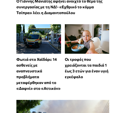
Ο Γιάννης Μανιάτης αφήνει ανοιχτό το θέμα της
συνεργασίας με τη ΝΔ!- «Εχθρικό το κόμμα
Τσίπρα» λέει η Διαμαντοπούλου
Φωτιά στο Χαϊδάρι: 14
Οι τροφές που
ασθενείς με
χρειάζονται τα παιδιά 1
αναπνευστικά
έως 3 ετών για έναν υγιή
προβλήματα
εγκέφαλο
μεταφέρθηκαν από το
«Δαφνί» στο «Αττικόν»