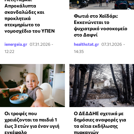
Απροκάλυπτα
σκανδαλώδες και
Φωτιά στο Χαϊδάρι:
προκλητικά
Εκκενώνεται το
ατεκμηρίωτο το
ψυχιατρικό νοσοκομείο
νομοσχέδιο του ΥΠΕΝ
στο Δαφνί
ienergeia.gr
07.31.2026 -
healthstat.gr
07.31.2026 -
12:22
14:35
Οι τροφές που
Ο ΔΕΔΔΗΕ σχετικά με
χρειάζονται τα παιδιά 1
δημόσιες αναφορές για
έως 3 ετών για έναν υγιή
τα αίτια εκδήλωσης
εγκέφαλο
πυρκαγιών