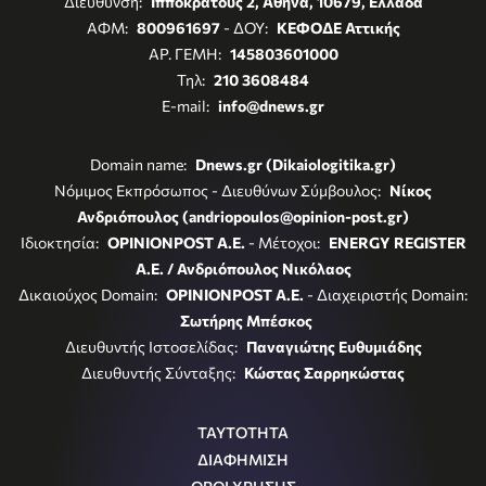
Διεύθυνση:
Ιπποκράτους 2, Αθήνα, 10679, Ελλάδα
ΑΦΜ:
800961697
- ΔΟΥ:
ΚΕΦΟΔΕ Αττικής
ΑΡ. ΓΕΜΗ:
145803601000
Τηλ:
210 3608484
E-mail:
info@dnews.gr
Domain name:
Dnews.gr (Dikaiologitika.gr)
Νόμιμος Εκπρόσωπος - Διευθύνων Σύμβουλος:
Νίκος
Ανδριόπουλος (andriopoulos@opinion-post.gr)
Ιδιοκτησία:
OPINIONPOST A.E.
- Μέτοχοι:
ENERGY REGISTER
Α.Ε. / Ανδριόπουλος Νικόλαος
Δικαιούχος Domain:
OPINIONPOST A.E.
- Διαχειριστής Domain:
Σωτήρης Μπέσκος
Διευθυντής Ιστοσελίδας:
Παναγιώτης Ευθυμιάδης
Διευθυντής Σύνταξης:
Κώστας Σαρρηκώστας
ΤΑΥΤΟΤΗΤΑ
ΔΙΑΦΗΜΙΣΗ