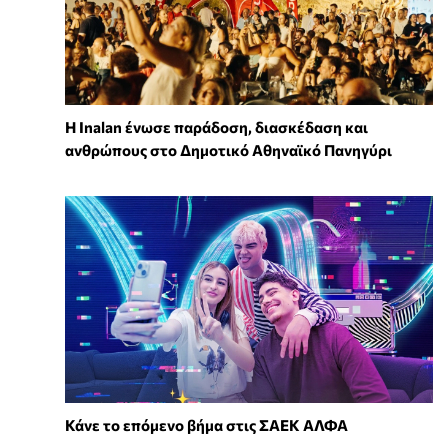
Η Inalan ένωσε παράδοση, διασκέδαση και
ανθρώπους στο Δημοτικό Αθηναϊκό Πανηγύρι
Κάνε το επόμενο βήμα στις ΣΑΕΚ ΑΛΦΑ