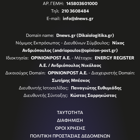
ΑΡ. ΓΕΜΗ:
145803601000
Τηλ:
210 3608484
E-mail:
info@dnews.gr
Domain name:
Dnews.gr (Dikaiologitika.gr)
Νόμιμος Εκπρόσωπος - Διευθύνων Σύμβουλος:
Νίκος
Ανδριόπουλος (andriopoulos@opinion-post.gr)
Ιδιοκτησία:
OPINIONPOST A.E.
- Μέτοχοι:
ENERGY REGISTER
Α.Ε. / Ανδριόπουλος Νικόλαος
Δικαιούχος Domain:
OPINIONPOST A.E.
- Διαχειριστής Domain:
Σωτήρης Μπέσκος
Διευθυντής Ιστοσελίδας:
Παναγιώτης Ευθυμιάδης
Διευθυντής Σύνταξης:
Κώστας Σαρρηκώστας
ΤΑΥΤΟΤΗΤΑ
ΔΙΑΦΗΜΙΣΗ
ΟΡΟΙ ΧΡΗΣΗΣ
ΠΟΛΙΤΙΚΗ ΠΡΟΣΤΑΣΙΑΣ ΔΕΔΟΜΕΝΩΝ