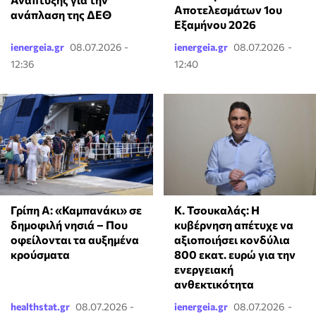
Αποτελεσμάτων 1ου
ανάπλαση της ΔΕΘ
Εξαμήνου 2026
ienergeia.gr
08.07.2026 -
ienergeia.gr
08.07.2026 -
12:36
12:40
Κ. Τσουκαλάς: Η
Γρίπη Α: «Καμπανάκι» σε
κυβέρνηση απέτυχε να
δημοφιλή νησιά – Που
αξιοποιήσει κονδύλια
οφείλονται τα αυξημένα
800 εκατ. ευρώ για την
κρούσματα
ενεργειακή
ανθεκτικότητα
healthstat.gr
08.07.2026 -
ienergeia.gr
08.07.2026 -