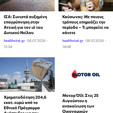
ΙΣΑ: Συνιστά αυξημένη
Καύσωνας: Με ποιους
επαγρύπνηση στην
τρόπους επηρεάζει την
Αττική για τον ιό του
περίοδο – Τι μπορείτε να
Δυτικού Νείλου
κάνετε
healthstat.gr
08.07.2026 -
healthstat.gr
08.07.2026 -
12:34
14:08
Μοτορ Όϊλ: Στις 25
Χρηματοδότηση 204,6
Αυγούστου η
εκατ. ευρώ από το
ανακοίνωση των
Εθνικό Πρόγραμμα
Οικονομικών
Ανάπτυξης για την