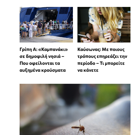
Γρίπη Α: «Καμπανάκι»
Καύσωνας: Με ποιους
σε δημοφιλή νησιά –
τρόπους επηρεάζει την
Που οφείλονται τα
περίοδο – Τι μπορείτε
αυξημένα κρούσματα
να κάνετε