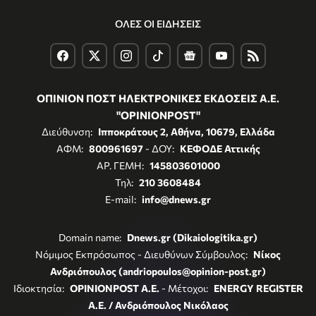
ΟΛΕΣ ΟΙ ΕΙΔΗΣΕΙΣ
ΟΠΙΝΙΟΝ ΠΟΣΤ ΗΛΕΚΤΡΟΝΙΚΕΣ ΕΚΔΟΣΕΙΣ Α.Ε.
"OPINIONPOST"
Διεύθυνση:
Ιπποκράτους 2, Αθήνα, 10679, Ελλάδα
ΑΦΜ:
800961697
- ΔΟΥ:
ΚΕΦΟΔΕ Αττικής
ΑΡ. ΓΕΜΗ:
145803601000
Τηλ:
210 3608484
E-mail:
info@dnews.gr
Domain name:
Dnews.gr (Dikaiologitika.gr)
Νόμιμος Εκπρόσωπος - Διευθύνων Σύμβουλος:
Νίκος
Ανδριόπουλος (andriopoulos@opinion-post.gr)
Ιδιοκτησία:
OPINIONPOST A.E.
- Μέτοχοι:
ENERGY REGISTER
Α.Ε. / Ανδριόπουλος Νικόλαος