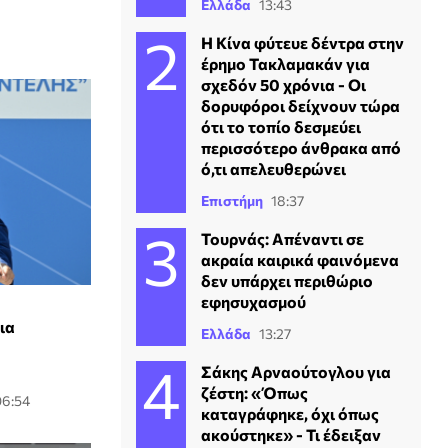
Ελλάδα
13:43
Η Κίνα φύτευε δέντρα στην
έρημο Τακλαμακάν για
σχεδόν 50 χρόνια - Οι
δορυφόροι δείχνουν τώρα
ότι το τοπίο δεσμεύει
περισσότερο άνθρακα από
ό,τι απελευθερώνει
Επιστήμη
18:37
Τουρνάς: Απέναντι σε
ακραία καιρικά φαινόμενα
δεν υπάρχει περιθώριο
εφησυχασμού
ια
Ελλάδα
13:27
Σάκης Αρναούτογλου για
ζέστη: «Όπως
06:54
καταγράφηκε, όχι όπως
ακούστηκε» - Τι έδειξαν