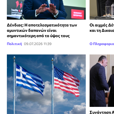
Δένδιας: Η αποτελεσματικότητα των
Οι αιχμές Δέ
αμυντικών δαπανών είναι
και τη Δικαι
σημαντικότερη από το ύψος τους
Πολιτική
09.07.2026 11:39
Ο Πληροφοριο
Συνάντηση Α