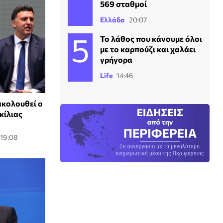
569 σταθμοί
Ελλάδα
20:07
Το λάθος που κάνουμε όλοι
με το καρπούζι και χαλάει
γρήγορα
Life
14:46
ακολουθεί ο
κίλιας
 19:08