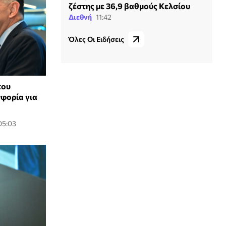
ζέστης με 36,9 βαθμούς Κελσίου
Διεθνή
11:42
Όλες Οι Ειδήσεις
του
σφορία για
05:03