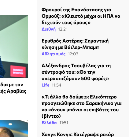
Φρουροί της Επανάστασης για
Ορμούζ: «Κλειστό μέχρι οι ΗΠΑ να
δεχτούν τους όρους»
Διεθνή
12:21
Ερυθρός Αστέρας: Σημαντική
κίνηση με Βάιλερ-Μπαμπ
Αθλητισμός
12:03
Αλέξανδρος Τσουβέλας για τη
σύντροφό του: «Θα την
υπερασπιζόμουν 500 φορές»
δια με τον
Life
11:54
κής Αραβίας
«Τι άλλο θα δούμε;»: Ελικόπτερο
προσγειώθηκε στο Σαρακήνικο για
να κάνουν μπάνιο οι επιβάτες του
(βίντεο)
Ελλάδα
11:51
Χονγκ Κονγκ: Κατέγραψε ρεκόρ