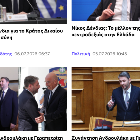
Νίκος Δένδιας: Το μέλλον τη
νδια για το Κράτος Δικαίου
κεντροδεξιάς στην Ελλάδα
οσύνη
δότης
06.07.2026 06:37
Πολιτική
05.07.2026 10:45
νδρουλάκη με Γεραπετρίτη
Συνάντηση Ανδρουλάκη με Γ