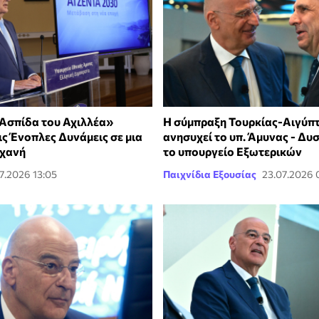
«Ασπίδα του Αχιλλέα»
Η σύμπραξη Τουρκίας-Αιγύπ
ις Ένοπλες Δυνάμεις σε μια
ανησυχεί το υπ. Άμυνας - Δυ
ηχανή
το υπουργείο Εξωτερικών
7.2026 13:05
Παιχνίδια Εξουσίας
23.07.2026 