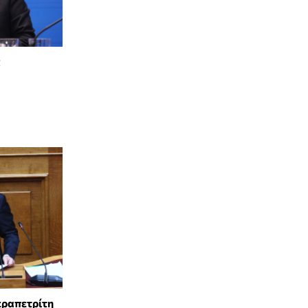
ς
εραπετρίτη