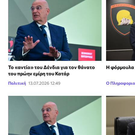
Το «αντίο» του Δένδια για τον θάνατο
Η φόρμουλα 
του πρώην εμίρη του Κατάρ
Πολιτική
13.07.2026 12:49
Ο Πληροφοριο