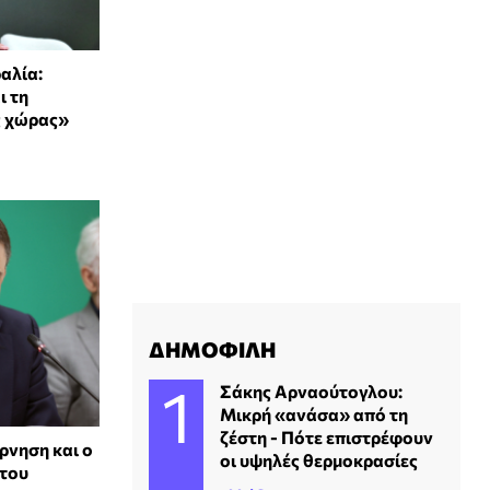
αλία:
ι τη
ς χώρας»
ΔΗΜΟΦΙΛΗ
Σάκης Αρναούτογλου:
Μικρή «ανάσα» από τη
ζέστη - Πότε επιστρέφουν
ρνηση και ο
οι υψηλές θερμοκρασίες
 του