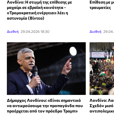
Λονδίνο: Η στιγμή της επίθεσης με
Επίθεση με μ
μαχαίρι σε εβραϊκή κοινότητα -
τραυματίες
«Τρομοκρατική ενέργεια» λέει η
αστυνομία (Βίντεο)
Διεθνή
29.04.2026 18:30
Διεθνή
29.04
Δήμαρχος Λονδίνου: «Είναι σημαντικό
Λονδίνο: Λα
να αντικρούσουμε την προπαγάνδα που
Σχεδόν μισό
προέρχεται από τον πρόεδρο Τραμπ»
αντιπολεμικ