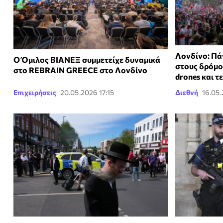
Λονδίνο: Πά
Ο Όμιλος ΒΙΑΝΕΞ συμμετείχε δυναμικά
στους δρόμο
στο REBRAIN GREECE στο Λονδίνο
drones και 
Επιχειρήσεις
20.05.2026 17:15
Διεθνή
16.05