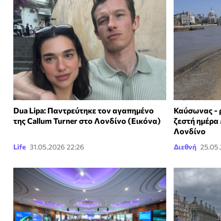
Dua Lipa: Παντρεύτηκε τον αγαπημένο
Καύσωνας - ρ
της Callum Turner στο Λονδίνο (Εικόνα)
ζεστή ημέρα 
Λονδίνο
Life
31.05.2026 22:26
Διεθνή
25.05