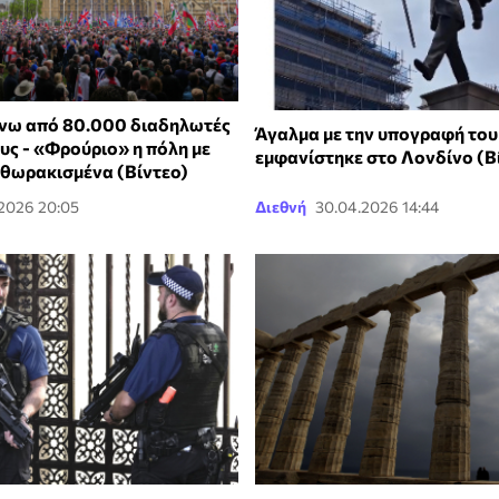
νω από 80.000 διαδηλωτές
Άγαλμα με την υπογραφή του
υς - «Φρούριο» η πόλη με
εμφανίστηκε στο Λονδίνο (Β
τεθωρακισμένα (Βίντεο)
.2026 20:05
Διεθνή
30.04.2026 14:44