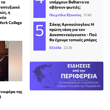
 τα
υπάρχουν Belharra να
ναπτυξιακό
σβήνουν φωτιές;
ιώς, η
Παιχνίδια Εξουσίας
17:40
 νέα
York College
Σάκης Αρναούτογλου: Η
πρώτη τάση για τον
Δεκαπενταύγουστο - Πού
θα έχουμε τοπικές μπόρες
Ελλάδα
22:26
ενοφόρα της
)