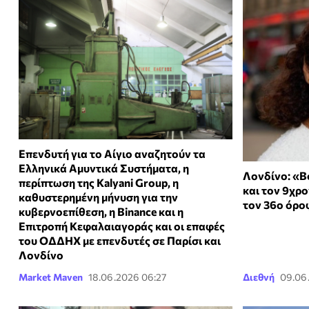
Επενδυτή για το Αίγιο αναζητούν τα
Ελληνικά Αμυντικά Συστήματα, η
Λονδίνο: «Β
περίπτωση της Kalyani Group, η
και τον 9χρο
καθυστερημένη μήνυση για την
τον 36ο όρο
κυβερνοεπίθεση, η Binance και η
Επιτροπή Κεφαλαιαγοράς και οι επαφές
του ΟΔΔΗΧ με επενδυτές σε Παρίσι και
Λονδίνο
Market Maven
18.06.2026 06:27
Διεθνή
09.06