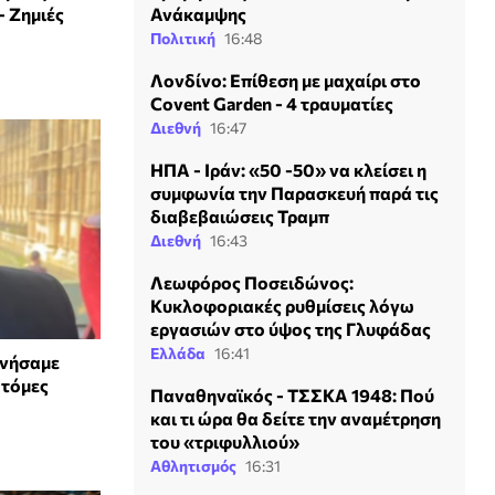
Ανάκαμψης
– Ζημιές
Πολιτική
16:48
Λονδίνο: Επίθεση με μαχαίρι στο
Covent Garden - 4 τραυματίες
Διεθνή
16:47
ΗΠΑ - Ιράν: «50 -50» να κλείσει η
συμφωνία την Παρασκευή παρά τις
διαβεβαιώσεις Τραμπ
Διεθνή
16:43
Λεωφόρος Ποσειδώνος:
Κυκλοφοριακές ρυθμίσεις λόγω
εργασιών στο ύψος της Γλυφάδας
Ελλάδα
16:41
υνήσαμε
οτόμες
Παναθηναϊκός - ΤΣΣΚΑ 1948: Πού
και τι ώρα θα δείτε την αναμέτρηση
του «τριφυλλιού»
Αθλητισμός
16:31