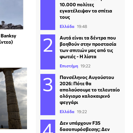
10.000 πολίτες
εγκατέλειψαν τα σπίτια
τους
Ελλάδα
19:48
 Banksy
Αυτά είναι τα δέντρα που
ίντεο)
βοηθούν στην προστασία
των σπιτιών μας από τις
φωτιές - Η λίστα
Επιστήμη
19:22
Πανσέληνος Αυγούστου
2026: Πότε θα
απολαύσουμε το τελευταίο
ολόγιομο καλοκαιρινό
φεγγάρι
Ελλάδα
19:22
Δεν υπάρχουν F35
δασοπυρόσβεσης; Δεν