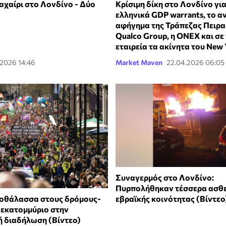
αχαίρι στο Λονδίνο - Δύο
Κρίσιμη δίκη στο Λονδίνο για
ελληνικά GDP warrants, το α
αφήγημα της Τράπεζας Πειρα
Qualco Group, η ONEX και σε
εταιρεία τα ακίνητα του New 
.2026 14:46
Market Maven
22.04.2026 06:05
Συναγερμός στο Λονδίνο:
Πυρπολήθηκαν τέσσερα ασθ
οθάλασσα στους δρόμους-
εβραϊκής κοινότητας (Βίντεο
 εκατομμύριο στην
ή διαδήλωση (Βίντεο)