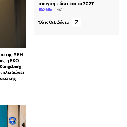
απογοητεύσει και το 2027
Ελλάδα
14:04
Όλες Οι Ειδήσεις
ου της ΔΕΗ
us, η ΕΚΟ
 Kongsberg
ι κλειδώνει
ίστα της