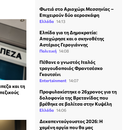
Φωτιά στο Αριοχώρι Μεσσηνίας –
Επιχειρούν δύο αεροσκάφη
Ελλάδα
14:13
Ελπίδα για τη Δημοκρατία:
Αποχώρησε και ο σκηνοθέτης
Αστέριος Γερογιάννης
Πολιτική
14:08
Πέθανε ο γνωστός Ιταλός
τραγουδοποιός Φραντσέσκο
Γκουτσίνι
Entertainment
14:07
πεζα και τη
Προφυλακίστηκε ο 26χρονος για τη
πεζικούς
δολοφονία της Βρετανίδας που
βρέθηκε σε βαλίτσα στην Κυψέλη
Ελλάδα
14:06
Δεκαπενταύγουστος 2026: Η
χαμένη αργία που θα μας