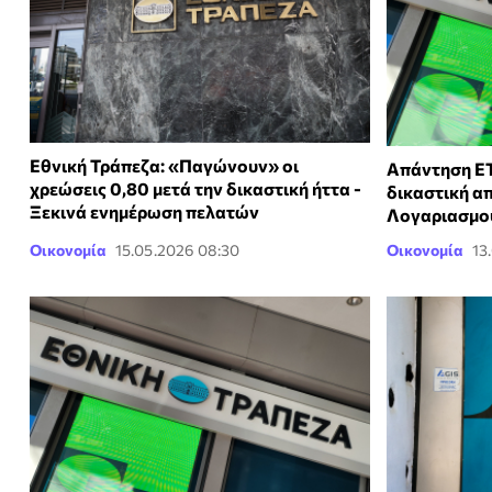
Εθνική Τράπεζα: «Παγώνουν» οι
Απάντηση ΕΤ
χρεώσεις 0,80 μετά την δικαστική ήττα -
δικαστική α
Ξεκινά ενημέρωση πελατών
Λογαριασμο
Οικονομία
15.05.2026 08:30
Οικονομία
13