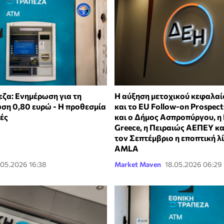
εζα: Ενημέρωση για τη
Η αύξηση μετοχικού κεφαλαί
ωση 0,80 ευρώ - Η προθεσμία
και το EU Follow-on Prospect
γές
και ο Δήμος Ασπροπύργου, η
Greece, η Πειραιώς ΑΕΠΕΥ κα
τον Σεπτέμβριο η εποπτική λ
AMLA
.05.2026 16:38
Market Maven
18.05.2026 06:29