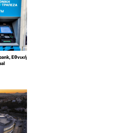
bank, Εθνική
bal