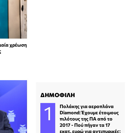
ιαία χρέωση
ς
ΔΗΜΟΦΙΛΗ
Πολάκης για αεροπλάνα
Diamond: Έχουμε έτοιμους
πιλότους της ΠΑ από το
2017 - Πού πήγαν τα 17
εκατ. ευρώ για αντιπυρικές;