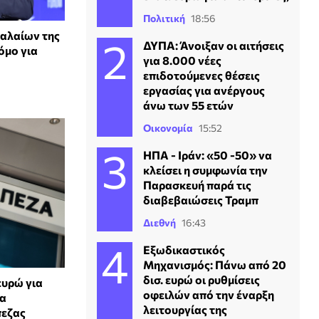
Πολιτική
18:56
αλαίων της
ΔΥΠΑ: Άνοιξαν οι αιτήσεις
όμο για
για 8.000 νέες
επιδοτούμενες θέσεις
εργασίας για ανέργους
άνω των 55 ετών
Οικονομία
15:52
ΗΠΑ - Ιράν: «50 -50» να
κλείσει η συμφωνία την
Παρασκευή παρά τις
διαβεβαιώσεις Τραμπ
Διεθνή
16:43
Εξωδικαστικός
Μηχανισμός: Πάνω από 20
δισ. ευρώ οι ρυθμίσεις
ευρώ για
οφειλών από την έναρξη
ια
λειτουργίας της
πεζας