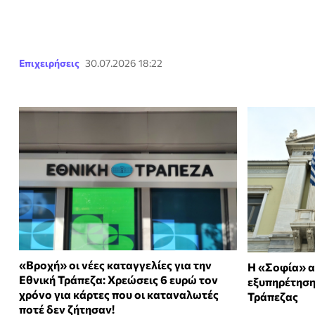
Επιχειρήσεις
30.07.2026 18:22
«Βροχή» οι νέες καταγγελίες για την
Η «Σοφία» α
Εθνική Τράπεζα: Χρεώσεις 6 ευρώ τον
εξυπηρέτηση
χρόνο για κάρτες που οι καταναλωτές
Τράπεζας
ποτέ δεν ζήτησαν!