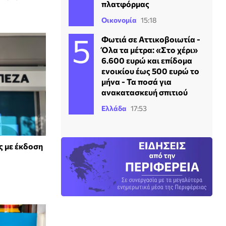
πλατφόρμας
Οικονομία
15:18
Φωτιά σε Αττικοβοιωτία -
Όλα τα μέτρα: «Στο χέρι»
6.600 ευρώ και επίδομα
ενοικίου έως 500 ευρώ το
μήνα - Τα ποσά για
ανακατασκευή σπιτιού
Ελλάδα
17:53
ς με έκδοση