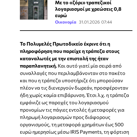
Με το «ζόρι» τραπεζικοί
λογαριασμοί με χρεώσεις 0,8
ευρώ
Οικονομία
31.01.2026 07:44
Το Πολυμελές Πρωτοδικείο έκρινε ότι η
πληροφόρηση που παρείχε η τράπεζα στους
καταναλωτές με την επιστολή της ήταν
παραπλανητική.
Και αυτό γιατί μία σειρά από
συναλλαγές που περιλαμβάνονταν στο πακέτο
και που η τράπεζα υποστήριζε ότι μπορούσαν
πλέον να τις διενεργούν δωρεάν, προσφέρονταν
ήδη χωρίς καμία επιβάρυνση. Έτσι λ.χ. η τράπεζα
εμφάνιζε ως παροχές του λογαριασμού
προνομίων τις πάγιες εντολές ή μεταφορές για
πληρωμή λογαριασμών προς διάφορους
οργανισμούς, τη μεταφορά χρημάτων έως 500
ευρώ ημερησίως μέσω IRIS Payments, τη φόρτιση