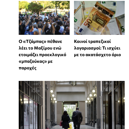
Ο «Τζάμπας» πέθανε
Κοινοί τραπεζικοί
λέει το Μαξίμου ενώ
λογαριασμοί: Τι ισχύει
ετοιμάζει προεκλογικό
με το ακατάσχετο όριο
«μπαζούκας» με
παροχές