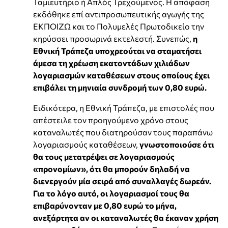
Ταμιευτήριο ή Απλός Τρεχούμενος. Η απόφαση
εκδόθηκε επί αντιπροσωπευτικής αγωγής της
ΕΚΠΟΙΖΩ και το Πολυμελές Πρωτοδικείο την
κηρύσσει προσωρινά εκτελεστή. Συνεπώς,
η
Εθνική Τράπεζα υποχρεούται να σταματήσει
άμεσα τη χρέωση εκατοντάδων χιλιάδων
λογαριασμών καταθέσεων στους οποίους έχει
επιβάλει τη μηνιαία συνδρομή των 0,80 ευρώ.
Ειδικότερα, η Εθνική Τράπεζα, με επιστολές που
απέστειλε τον προηγούμενο χρόνο στους
καταναλωτές που διατηρούσαν τους παραπάνω
λογαριασμούς καταθέσεων,
γνωστοποιούσε ότι
θα τους μετατρέψει σε λογαριασμούς
«προνομίων», ότι θα μπορούν δηλαδή να
διενεργούν μία σειρά από συναλλαγές δωρεάν.
Για το λόγο αυτό, οι λογαριασμοί τους θα
επιβαρύνονταν με 0,80 ευρώ το μήνα,
ανεξάρτητα αν οι καταναλωτές θα έκαναν χρήση