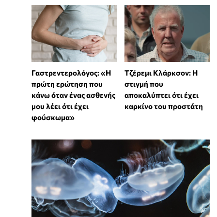
Γαστρεντερολόγος: «Η
Τζέρεμι Κλάρκσον: Η
πρώτη ερώτηση που
στιγμή που
κάνω όταν ένας ασθενής
αποκαλύπτει ότι έχει
μου λέει ότι έχει
καρκίνο του προστάτη
φούσκωμα»