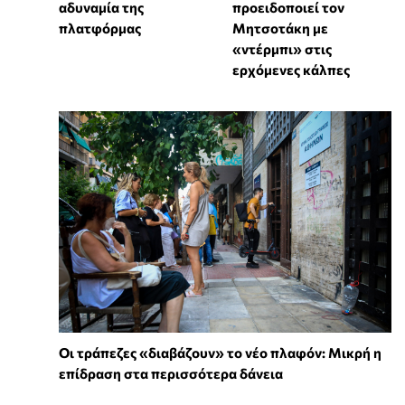
αδυναμία της
προειδοποιεί τον
πλατφόρμας
Μητσοτάκη με
«ντέρμπι» στις
ερχόμενες κάλπες
Οι τράπεζες «διαβάζουν» το νέο πλαφόν: Μικρή η
επίδραση στα περισσότερα δάνεια