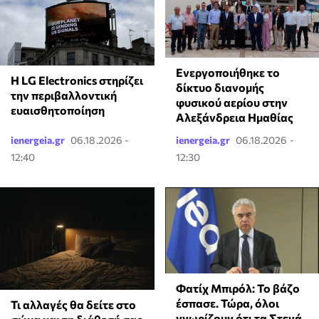
Ενεργοποιήθηκε το
Η LG Electronics στηρίζει
δίκτυο διανομής
την περιβαλλοντική
φυσικού αερίου στην
ευαισθητοποίηση
Αλεξάνδρεια Ημαθίας
ienergeia.gr
06.18.2026 -
ienergeia.gr
06.18.2026 -
12:40
12:30
Φατίχ Μπιρόλ: Το βάζο
έσπασε. Τώρα, όλοι
Τι αλλαγές θα δείτε στο
γνωρίζουν ότι τα Στενά