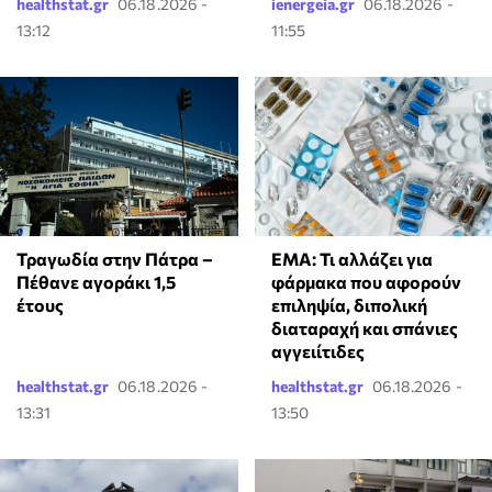
healthstat.gr
06.18.2026 -
ienergeia.gr
06.18.2026 -
13:12
11:55
Τραγωδία στην Πάτρα –
EMA: Τι αλλάζει για
Πέθανε αγοράκι 1,5
φάρμακα που αφορούν
έτους
επιληψία, διπολική
διαταραχή και σπάνιες
αγγειίτιδες
healthstat.gr
06.18.2026 -
healthstat.gr
06.18.2026 -
13:31
13:50