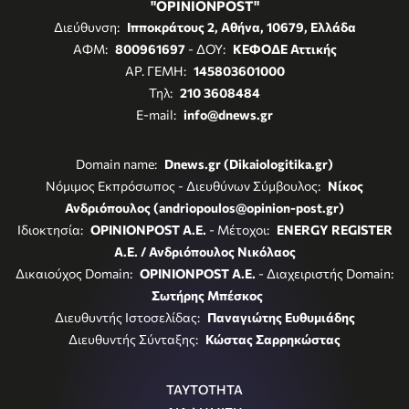
"OPINIONPOST"
Διεύθυνση:
Ιπποκράτους 2, Αθήνα, 10679, Ελλάδα
ΑΦΜ:
800961697
- ΔΟΥ:
ΚΕΦΟΔΕ Αττικής
ΑΡ. ΓΕΜΗ:
145803601000
Τηλ:
210 3608484
E-mail:
info@dnews.gr
Domain name:
Dnews.gr (Dikaiologitika.gr)
Νόμιμος Εκπρόσωπος - Διευθύνων Σύμβουλος:
Νίκος
Ανδριόπουλος (andriopoulos@opinion-post.gr)
Ιδιοκτησία:
OPINIONPOST A.E.
- Μέτοχοι:
ENERGY REGISTER
Α.Ε. / Ανδριόπουλος Νικόλαος
Δικαιούχος Domain:
OPINIONPOST A.E.
- Διαχειριστής Domain:
Σωτήρης Μπέσκος
Διευθυντής Ιστοσελίδας:
Παναγιώτης Ευθυμιάδης
Διευθυντής Σύνταξης:
Κώστας Σαρρηκώστας
ΤΑΥΤΟΤΗΤΑ