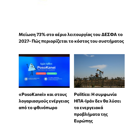
Μείωση 73% στο αέριο λειτουργίας του ΔΕΣΦΑ το
2027- Πώς περιορίζεται το κόστος του συστήματος
«PosoKanei» και στους
Politico: Η συμφωνία
λογαριασμούς ενέργειας
ΗΠΑ-Ιράν δεν θα λύσει
από το φθινόπωρο
τα ενεργειακά
προβλήματα της
Ευρώπης