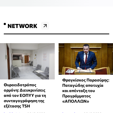
NETWORK
Φραγκίσκος Παρασύρης:
Θυροειδοτρόπος
Παταγώδης αποτυχία
ορμόνη: Διευκρινίσεις
και απένταξη του
από τον ΕΟΠΥΥ για τη
Προγράμματος
συνταγογράφηση της
«ΑΠΟΛΛΩΝ»
εξέτασης TSH