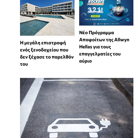
Νέο Πρόγραμμα
Αποφοίτων της Allwyn
Η μεγάλη επιστροφή
Hellas για τους
ενός ξενοδοχείου που
επαγγελματίες του
δεν ξέχασε το παρελθόν
αύριο
του