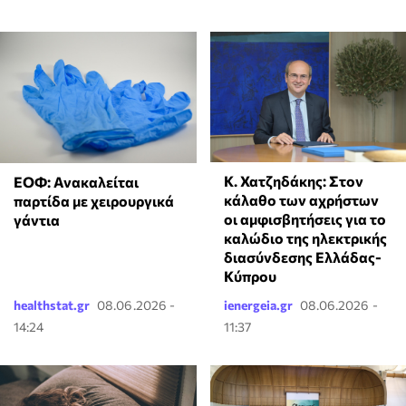
Κ. Χατζηδάκης: Στον
ΕΟΦ: Ανακαλείται
κάλαθο των αχρήστων
παρτίδα με χειρουργικά
οι αμφισβητήσεις για το
γάντια
καλώδιο της ηλεκτρικής
διασύνδεσης Ελλάδας-
Κύπρου
healthstat.gr
08.06.2026 -
ienergeia.gr
08.06.2026 -
14:24
11:37