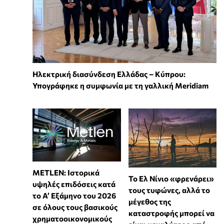
Ηλεκτρική διασύνδεση Ελλάδας – Κύπρου:
Υπογράφηκε η συμφωνία με τη γαλλική Meridiam
METLEN: Ιστορικά
Το Ελ Νίνιο «φρενάρει»
υψηλές επιδόσεις κατά
τους τυφώνες, αλλά το
το Α’ Εξάμηνο του 2026
μέγεθος της
σε όλους τους βασικούς
καταστροφής μπορεί να
χρηματοοικονομικούς