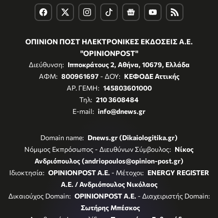
ΟΠΙΝΙΟΝ ΠΟΣΤ ΗΛΕΚΤΡΟΝΙΚΕΣ ΕΚΔΟΣΕΙΣ Α.Ε.
"OPINIONPOST"
Διεύθυνση:
Ιπποκράτους 2, Αθήνα, 10679, Ελλάδα
ΑΦΜ:
800961697
- ΔΟΥ:
ΚΕΦΟΔΕ Αττικής
ΑΡ. ΓΕΜΗ:
145803601000
Τηλ:
210 3608484
E-mail:
info@dnews.gr
Domain name:
Dnews.gr (Dikaiologitika.gr)
Νόμιμος Εκπρόσωπος - Διευθύνων Σύμβουλος:
Νίκος
Ανδριόπουλος (andriopoulos@opinion-post.gr)
Ιδιοκτησία:
OPINIONPOST A.E.
- Μέτοχοι:
ENERGY REGISTER
Α.Ε. / Ανδριόπουλος Νικόλαος
Δικαιούχος Domain:
OPINIONPOST A.E.
- Διαχειριστής Domain:
Σωτήρης Μπέσκος