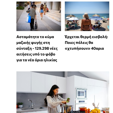
Ασταμάτητο το κύμα
Έρχεται θερμή εισβολή:
μαζικής φυγής στη
Ποιες πόλεις θα
σύνταξη - 129.298 νέες
«χτυπήσουν» 40αρια
αιτήσεις υπό το φόβο
για τα νέα όρια ηλικίας