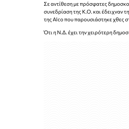
Σε αντίθεση με πρόσφατες δημοσκο
συνεδρίαση της Κ.Ο. και έδειχναν τ
της Alco που παρουσιάστηκε χθες στ
Ότι η Ν.Δ. έχει την χειρότερη δημοσ