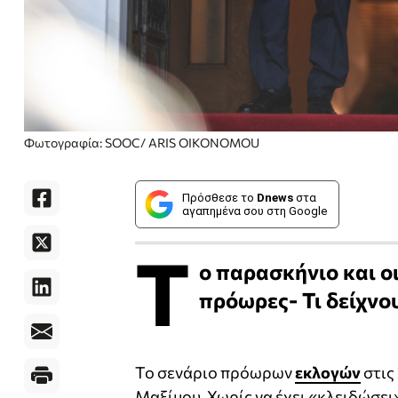
Φωτογραφία: SOOC/ ARIS OIKONOMOU
Πρόσθεσε το
Dnews
στα
αγαπημένα σου στη Google
Τ
ο παρασκήνιο και οι
πρόωρες- Τι δείχνου
Το σενάριο πρόωρων
εκλογών
στις
Μαξίμου. Χωρίς να έχει «κλειδώσει»