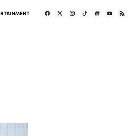
ΡΟΗ ΕΙΔΗΣΕΩΝ
T
NEWS IN ENGLISH
Games
ERTAINMENT