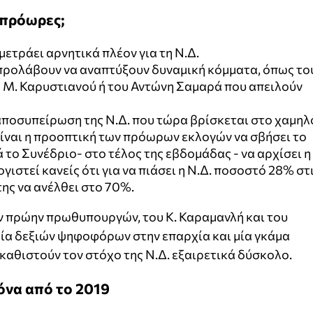
 πρόωρες;
μετράει αρνητικά πλέον για τη Ν.Δ.
 προλάβουν να αναπτύξουν δυναμική κόμματα, όπως το
ς Μ. Καρυστιανού ή του Αντώνη Σαμαρά που απειλούν
ν αποσυπείρωση της Ν.Δ. που τώρα βρίσκεται στο χαμηλ
ίναι η προοπτική των πρόωρων εκλογών να σβήσει το
το Συνέδριο- στο τέλος της εβδομάδας - να αρχίσει η
γιστεί κανείς ότι για να πιάσει η Ν.Δ. ποσοστό 28% στ
ης να ανέλθει στο 70%.
 πρώην πρωθυπουργών, του Κ. Καραμανλή και του
ία δεξιών ψηφοφόρων στην επαρχία και μία γκάμα
καθιστούν τον στόχο της Ν.Δ. εξαιρετικά δύσκολο.
όνα από το 2019