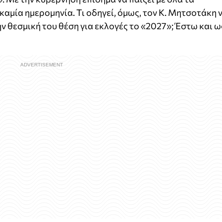
αμία ημερομηνία. Τι οδηγεί, όμως, τον Κ. Μητσοτάκη 
ν θεσμική του θέση για εκλογές το «2027»; Έστω και ω