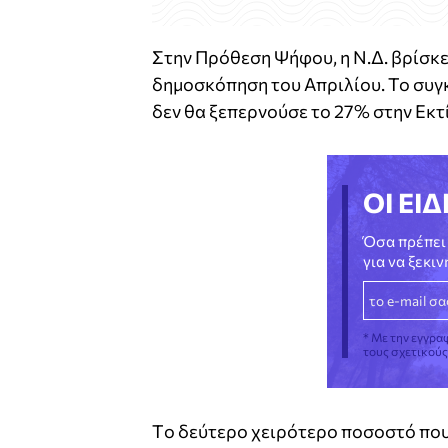
Στην Πρόθεση Ψήφου, η Ν.Δ. βρίσκε
δημοσκόπηση του Απριλίου. Το συγ
δεν θα ξεπερνούσε το 27% στην Εκ
ΟΙ ΕΙΔ
Όσα πρέπει 
για να ξεκι
* Με την εγγρα
τους σχετικού
Tο δεύτερο χειρότερο ποσοστό που 