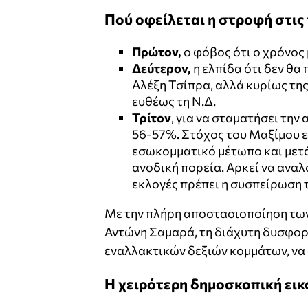
Πού οφείλεται η στροφή στις
Πρώτον,
ο φόβος ότι ο χρόνος 
Δεύτερον,
η ελπίδα ότι δεν θα
Αλέξη Τσίπρα, αλλά κυρίως τη
ευθέως τη Ν.Δ.
Τρίτον
, για να σταματήσει τη
56-57%. Στόχος του Μαξίμου ε
εσωκομματικό μέτωπο και μετά 
ανοδική πορεία. Αρκεί να αναλο
εκλογές πρέπει η συσπείρωση τ
Με την πλήρη αποστασιοποίηση των
Αντώνη Σαμαρά, τη διάχυτη δυσφορ
εναλλακτικών δεξιών κομμάτων, να 
Η χειρότερη δημοσκοπική εικ