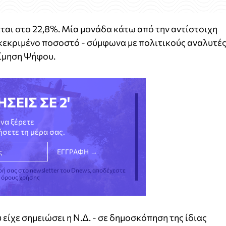
ται στο 22,8%. Μία μονάδα κάτω από την αντίστοιχη
κεκριμένο ποσοστό - σύμφωνα με πολιτικούς αναλυτές
τίμηση Ψήφου.
ΗΣΕΙΣ ΣΕ 2'
να ξέρετε
νήσετε τη μέρα σας.
φή σας στο newsletter του Dnews, αποδέχεστε
ς όρους χρήσης
είχε σημειώσει η Ν.Δ. - σε δημοσκόπηση της ίδιας