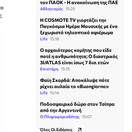
τον ΠΑΟΚ - Η ανακοίνωση της ΠΑΕ
να
Αθλητισμός
15:25
ς
Η COSMOTE TV γιορτάζει την
Παγκόσμια Ημέρα Μουσικής με ένα
ξεχωριστό τηλεοπτικό αφιέρωμα
Life
15:18
Ο αρχαιότερος κομήτης που είδε
ποτέ η ανθρωπότητα; Ο διαστρικός
3I/ATLAS είναι ίσως 7 δισ. ετών
Επιστήμη
15:15
Φαίη Σκορδά: Αποκάλυψε πότε
ρίχνει αυλαία το «Buongiorno»
Life
15:14
Ποδοσφαιρικό δώρο στον Τσίπρα
από την Αργεντινή
Ο Πληροφοριοδότης
15:07
Όλες Οι Ειδήσεις