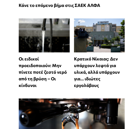
Κάνε το επόμενο βήμα στις ΣΑΕΚ ΑΛΦΑ
Οι ειδικοί
Κρατικό Νίκαιας: Δεν
προειδοποιούν: Μην
υπάρχουν λεφτά για
πίνετε ποτέ ζεστό νερό
υλικά, αλλά υπάρχουν
από τη βρύση – Οι
για... ιδιώτες
κίνδυνοι
εργολάβους