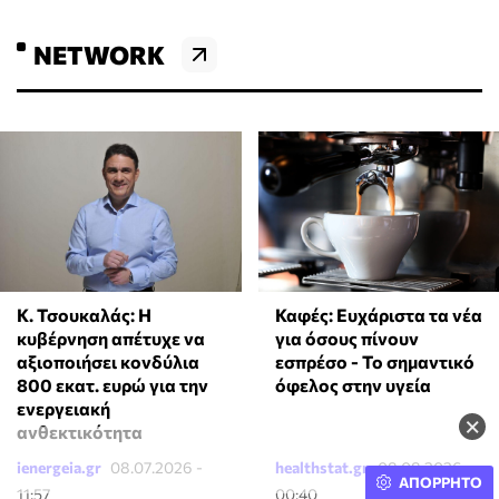
NETWORK
Κ. Τσουκαλάς: Η
Καφές: Ευχάριστα τα νέα
κυβέρνηση απέτυχε να
για όσους πίνουν
αξιοποιήσει κονδύλια
εσπρέσο - Το σημαντικό
800 εκατ. ευρώ για την
όφελος στην υγεία
ενεργειακή
×
ανθεκτικότητα
ienergeia.gr
08.07.2026 -
healthstat.gr
08.08.2026 -
ΑΠΟΡΡΗΤΟ
11:57
00:40