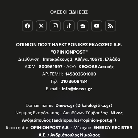
ΟΛΕΣ ΟΙ ΕΙΔΗΣΕΙΣ
ΟΠΙΝΙΟΝ ΠΟΣΤ ΗΛΕΚΤΡΟΝΙΚΕΣ ΕΚΔΟΣΕΙΣ Α.Ε.
"OPINIONPOST"
Διεύθυνση:
Ιπποκράτους 2, Αθήνα, 10679, Ελλάδα
ΑΦΜ:
800961697
- ΔΟΥ:
ΚΕΦΟΔΕ Αττικής
ΑΡ. ΓΕΜΗ:
145803601000
Τηλ:
210 3608484
E-mail:
info@dnews.gr
Domain name:
Dnews.gr (Dikaiologitika.gr)
Νόμιμος Εκπρόσωπος - Διευθύνων Σύμβουλος:
Νίκος
Ανδριόπουλος (andriopoulos@opinion-post.gr)
Ιδιοκτησία:
OPINIONPOST A.E.
- Μέτοχοι:
ENERGY REGISTER
Α.Ε. / Ανδριόπουλος Νικόλαος