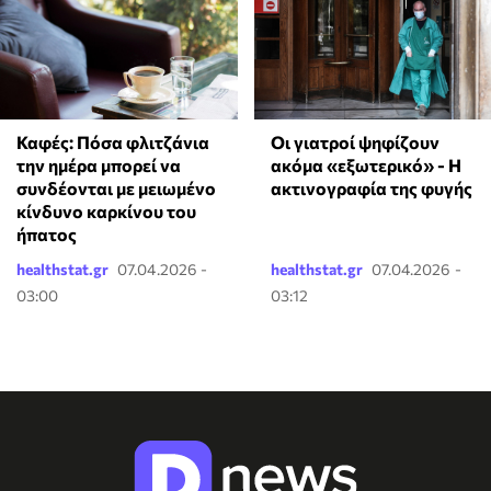
Καφές: Πόσα φλιτζάνια
Οι γιατροί ψηφίζουν
την ημέρα μπορεί να
ακόμα «εξωτερικό» - Η
συνδέονται με μειωμένο
ακτινογραφία της φυγής
κίνδυνο καρκίνου του
ήπατος
healthstat.gr
07.04.2026 -
healthstat.gr
07.04.2026 -
03:00
03:12