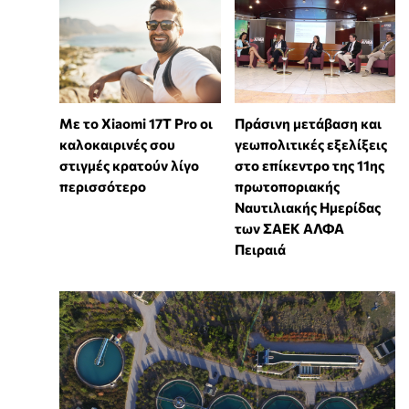
Με το Xiaomi 17T Pro οι
Πράσινη μετάβαση και
καλοκαιρινές σου
γεωπολιτικές εξελίξεις
στιγμές κρατούν λίγο
στο επίκεντρο της 11ης
περισσότερο
πρωτοποριακής
Ναυτιλιακής Ημερίδας
των ΣΑΕΚ ΑΛΦΑ
Πειραιά