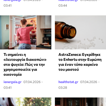
03:41
03:44
Τι σημαίνει η
AstraZeneca: Εγκρίθηκε
«λειτουργία διακοπών»
το Enhertu στην Ευρώπη
στο ψυγείο: Πώς να την
για έναν τύπο καρκίνο
χρησιμοποιείτε για
του μαστού
οικονομία
ienergeia.gr
07.04.2026 -
healthstat.gr
07.04.2026 -
03:41
03:28