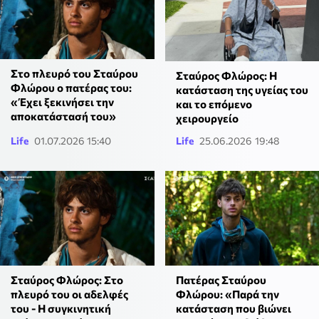
Στο πλευρό του Σταύρου
Σταύρος Φλώρος: Η
Φλώρου ο πατέρας του:
κατάσταση της υγείας του
«Έχει ξεκινήσει την
και το επόμενο
αποκατάστασή του»
χειρουργείο
Life
01.07.2026 15:40
Life
25.06.2026 19:48
Σταύρος Φλώρος: Στο
Πατέρας Σταύρου
πλευρό του οι αδελφές
Φλώρου: «Παρά την
του - Η συγκινητική
κατάσταση που βιώνει