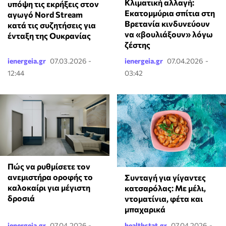
Κλιματική αλλαγή:
υπόψη τις εκρήξεις στον
Εκατομμύρια σπίτια στη
αγωγό Nord Stream
Βρετανία κινδυνεύουν
κατά τις συζητήσεις για
να «βουλιάξουν» λόγω
ένταξη της Ουκρανίας
ζέστης
ienergeia.gr
07.03.2026 -
ienergeia.gr
07.04.2026 -
12:44
03:42
Πώς να ρυθμίσετε τον
ανεμιστήρα οροφής το
Συνταγή για γίγαντες
καλοκαίρι για μέγιστη
κατσαρόλας: Με μέλι,
δροσιά
ντοματίνια, φέτα και
μπαχαρικά
ienergeia.gr
07.04.2026 -
healthstat.gr
07.04.2026 -