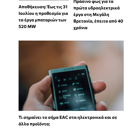
Πράσινο φως για τα
Αποθήκευση: Έως τις 31
πρώτα υδροηλεκτρικά
Ιουλίου η προθεσμία για
έργα στη Μεγάλη
τα έργα μπαταριών των
Βρετανία, έπειτα από 40
520 MW
χρόνια
Τι σημαίνει το σήμα EAC στα ηλεκτρονικά και σε
άλλα προϊόντα;