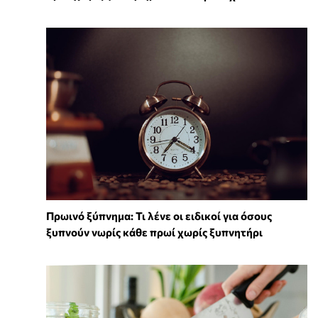
Πρωινό ξύπνημα: Τι λένε οι ειδικοί για όσους
ξυπνούν νωρίς κάθε πρωί χωρίς ξυπνητήρι