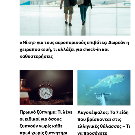
«Νίκη» για τους αεροπορικούς επιβάτες: Δωρεάν η
χειραποσκευή, τι αλλάζει για check-in και
καθυστερήσεις
Πρωινό ξύπνημα: Τι λένε
Λαγοκέφαλος: Τα 7 είδη
οι ειδικοί για όσους
που βρίσκονται στις
ξυπνούν νωρίς κάθε
ελληνικές θάλασσες – Τι
πρωί χωρίς ξυπνητήρι
να προσέχετε