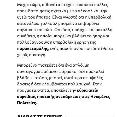
Μέχρι τώρα, πιθανότατα έχετε ακούσει πολλές
προειδοποιήσεις σχετικά με το αλκοόλ και την
υγεία του ήπατος. Είναι γνωστό ότι η υπερβολική
κατανάλωση αλκοόλ μπορεί να επιβαρύνει
σοβαρά το συκώτι. Ωστόσο, υπάρχει και μια άλλη
συνήθεια, η οποία μπορεί να βλάψει το ήπαρ και
πολλοί αγνοούν: η υπερβολική χρήση της
παρακεταμόλης
, ενός παυσίπονου που διατίθεται
χωρίς συνταγή.
Μπορεί να πιστεύετε ότι ένα απλό, μη
συνταγογραφούμενο φάρμακο, δεν προκαλεί
βλάβη, ωστόσο, μπορεί, ιδιαίτερα σε υψηλές
δόσεις ή όταν λαμβάνεται πολύ συχνά. Στην
πραγματικότητα, αποτελεί την
κύρια αιτία
αιφνίδιας ηπατικής ανεπάρκειας στις Ηνωμένες
Πολιτείες.
ΔΙΑΒΑΣΤΕ ΕΠΙΣΗΣ