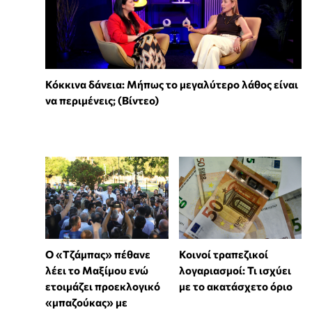
Κόκκινα δάνεια: Μήπως το μεγαλύτερο λάθος είναι
να περιμένεις; (Βίντεο)
Ο «Τζάμπας» πέθανε
Κοινοί τραπεζικοί
λέει το Μαξίμου ενώ
λογαριασμοί: Τι ισχύει
ετοιμάζει προεκλογικό
με το ακατάσχετο όριο
«μπαζούκας» με