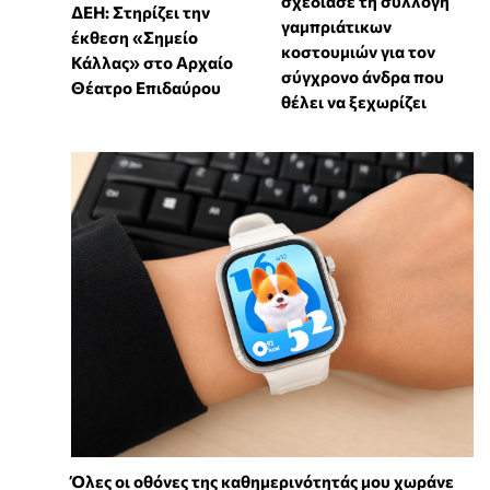
σχεδίασε τη συλλογή
ΔΕΗ: Στηρίζει την
γαμπριάτικων
έκθεση «Σημείο
κοστουμιών για τον
Κάλλας» στο Αρχαίο
σύγχρονο άνδρα που
Θέατρο Επιδαύρου
θέλει να ξεχωρίζει
Όλες οι οθόνες της καθημερινότητάς μου χωράνε