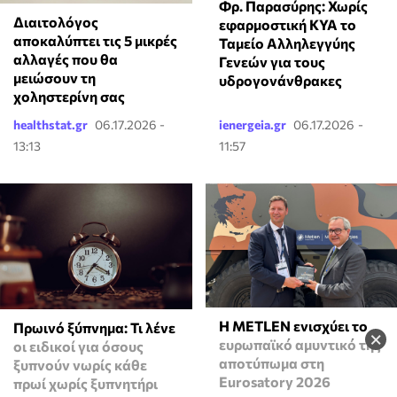
Φρ. Παρασύρης: Χωρίς
Διαιτολόγος
εφαρμοστική ΚΥΑ το
αποκαλύπτει τις 5 μικρές
Ταμείο Αλληλεγγύης
αλλαγές που θα
Γενεών για τους
μειώσουν τη
υδρογονάνθρακες
χοληστερίνη σας
healthstat.gr
06.17.2026 -
ienergeia.gr
06.17.2026 -
13:13
11:57
Η METLEN ενισχύει το
Πρωινό ξύπνημα: Τι λένε
×
ευρωπαϊκό αμυντικό της
οι ειδικοί για όσους
αποτύπωμα στη
ξυπνούν νωρίς κάθε
Eurosatory 2026
πρωί χωρίς ξυπνητήρι