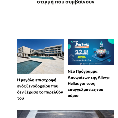
στιγμή που συμβαίνουν
Νέο Πρόγραμμα
Αποφοίτων της Allwyn
Η μεγάλη επιστροφή
Hellas για τους
ενός ξενοδοχείου που
επαγγελματίες του
δεν ξέχασε το παρελθόν
αύριο
του