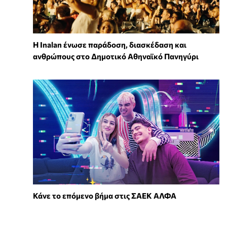
Η Inalan ένωσε παράδοση, διασκέδαση και
ανθρώπους στο Δημοτικό Αθηναϊκό Πανηγύρι
Κάνε το επόμενο βήμα στις ΣΑΕΚ ΑΛΦΑ