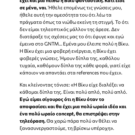
έχει και μια πειθώ η Βίκυ φανταστική. Κάτι είδε
σε μένα, ναι
. Ήθελε επομένως τις γνώσεις μου,
ήθελε αυτή την αμεσότητα του ότι λέω τα
πράγματα όπως τα νιώθω εκείνη τη στιγμή. Το ότι
δεν είμαι τηλεοπτικός μάλλον της άρεσε. Δεν
διατάραξε τις σχέσεις μας το ότι έφυγε και εγώ
έμεινα στο GNTM… Εμένα μου έλειπε πολύ η Βίκυ.
Η Βίκυ έχει μια φοβερή ενέργεια, η Βίκυ έχει
φοβερές γνώσεις. Ήμουν δίπλα της, καθόλου
τυχαία, καθόμουν δίπλα της κάθε φορά, γιατί είχε
κάποιον να απαντάει στα references που έχει».
Και κλείνοντας τόνισε: «Η Βίκυ είχε διαλέξει να
κάθομαι δίπλα της. Είναι πολύ απλό, πολύ απλό.
Εγώ είμαι σίγουρος ότι η Βίκυ όταν το
αποφασίσει και θα έχει μια πολύ ωραία ιδέα και
ένα πολύ ωραίο concept, θα επιστρέψει στην
τηλεόραση.
Θα χαρώ πάρα πολύ αν θέλει να
ξανασυνεργαστούμε, τη βρίσκω υπέροχη».