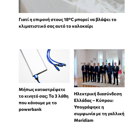
Γιατί η επιμονή στους 18°C μπορεί να βλάψει το
κλιματιστικό σας αυτό το καλοκαίρι
Μήπως καταστρέφετε
Ηλεκτρική διασύνδεση
το κινητό σας; Τα 3 λάθη
Ελλάδας – Κύπρου:
που κάνουμε με το
Υπογράφηκε η
powerbank
συμφωνία με τη γαλλική
Meridiam