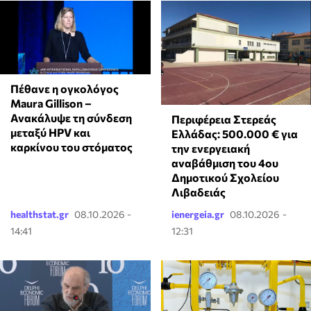
Πέθανε η ογκολόγος
Maura Gillison –
Ανακάλυψε τη σύνδεση
Περιφέρεια Στερεάς
μεταξύ HPV και
Ελλάδας: 500.000 € για
καρκίνου του στόματος
την ενεργειακή
αναβάθμιση του 4ου
Δημοτικού Σχολείου
Λιβαδειάς
healthstat.gr
08.10.2026 -
ienergeia.gr
08.10.2026 -
14:41
12:31