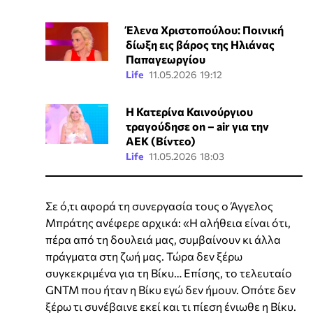
Έλενα Χριστοπούλου: Ποινική
δίωξη εις βάρος της Ηλιάνας
Παπαγεωργίου
Life
11.05.2026 19:12
Η Κατερίνα Καινούργιου
τραγούδησε on – air για την
ΑΕΚ (Βίντεο)
Life
11.05.2026 18:03
Σε ό,τι αφορά τη συνεργασία τους ο Άγγελος
Μπράτης ανέφερε αρχικά: «Η αλήθεια είναι ότι,
πέρα από τη δουλειά μας, συμβαίνουν κι άλλα
πράγματα στη ζωή μας. Τώρα δεν ξέρω
συγκεκριμένα για τη Βίκυ… Επίσης, το τελευταίο
GNTM που ήταν η Βίκυ εγώ δεν ήμουν. Οπότε δεν
ξέρω τι συνέβαινε εκεί και τι πίεση ένιωθε η Βίκυ.