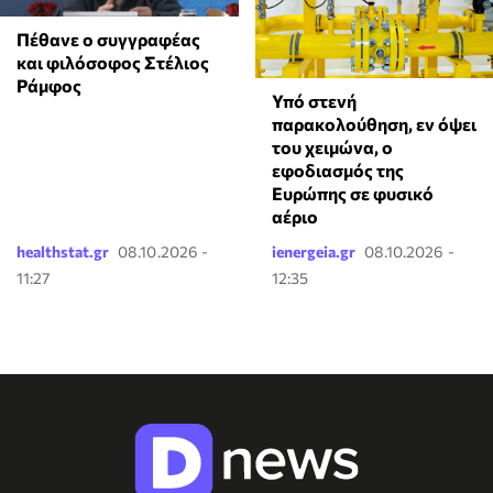
Πέθανε ο συγγραφέας
και φιλόσοφος Στέλιος
Ράμφος
Υπό στενή
παρακολούθηση, εν όψει
του χειμώνα, ο
εφοδιασμός της
Ευρώπης σε φυσικό
αέριο
healthstat.gr
08.10.2026 -
ienergeia.gr
08.10.2026 -
11:27
12:35