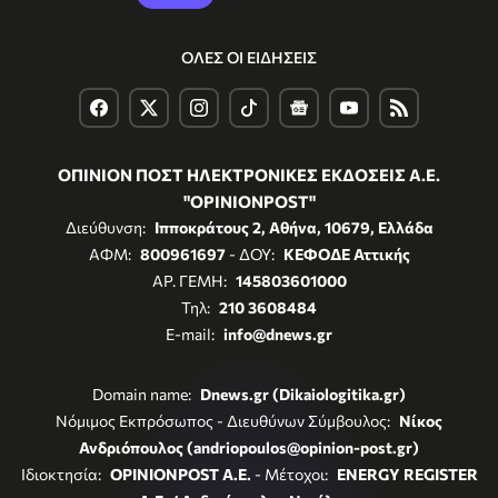
ΟΛΕΣ ΟΙ ΕΙΔΗΣΕΙΣ
ΟΠΙΝΙΟΝ ΠΟΣΤ ΗΛΕΚΤΡΟΝΙΚΕΣ ΕΚΔΟΣΕΙΣ Α.Ε.
"OPINIONPOST"
Διεύθυνση:
Ιπποκράτους 2, Αθήνα, 10679, Ελλάδα
ΑΦΜ:
800961697
- ΔΟΥ:
ΚΕΦΟΔΕ Αττικής
ΑΡ. ΓΕΜΗ:
145803601000
Τηλ:
210 3608484
E-mail:
info@dnews.gr
Domain name:
Dnews.gr (Dikaiologitika.gr)
Νόμιμος Εκπρόσωπος - Διευθύνων Σύμβουλος:
Νίκος
Ανδριόπουλος (andriopoulos@opinion-post.gr)
Ιδιοκτησία:
OPINIONPOST A.E.
- Μέτοχοι:
ENERGY REGISTER