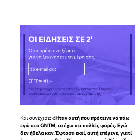
ΟΙ ΕΙΔΗΣΕΙΣ ΣΕ 2'
Όσα πρέπει να ξέρετε
για να ξεκινήσετε τη μέρα σας.
* Με την εγγραφή σας στο newsletter του Dnews,
αποδέχεστε τους σχετικούς όρους χρήσης
Και συνέχισε: «
Ήταν αυτή που πρότεινε να πάω
εγώ στο GNTM, το έχω πει πολλές φορές. Εγώ
δεν ήθελα καν. Έφτασα εκεί, αυτή επέμενε, γιατί