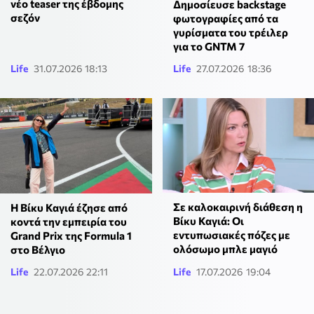
νέο teaser της έβδομης
Δημοσίευσε backstage
σεζόν
φωτογραφίες από τα
γυρίσματα του τρέιλερ
για το GNTM 7
Life
31.07.2026 18:13
Life
27.07.2026 18:36
Σε καλοκαιρινή διάθεση η
Η Βίκυ Καγιά έζησε από
Βίκυ Καγιά: Οι
κοντά την εμπειρία του
εντυπωσιακές πόζες με
Grand Prix της Formula 1
ολόσωμο μπλε μαγιό
στο Βέλγιο
Life
22.07.2026 22:11
Life
17.07.2026 19:04