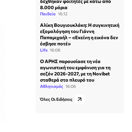
δέχθηκαν φοιτητές με κάτω από
8.000 μόρια
Παιδεία
16:12
Αλίκη Βουγιουκλάκη: Η συγκινητική
εξομολόγηση του Γιάννη
Παπαμιχαήλ – «Εκείνη η εικόνα δεν
έσβησε ποτέ»
Life
16:08
Ο ΑΡΗΣ παρουσίασε τη νέα
αγωνιστική του εμφάνιση για τη
σεζόν 2026-2027, με τη Novibet
σταθερά στο πλευρό του
Αθλητισμός
16:06
Όλες Οι Ειδήσεις