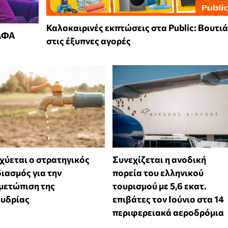
Καλοκαιρινές εκπτώσεις στα Public: Βουτι
ΑΛΦΑ
στις έξυπνες αγορές
χύεται ο στρατηγικός
Συνεχίζεται η ανοδική
ιασμός για την
πορεία του ελληνικού
μετώπιση της
τουρισμού με 5,6 εκατ.
ψυδρίας
επιβάτες τον Ιούνιο στα 14
περιφερειακά αεροδρόμια