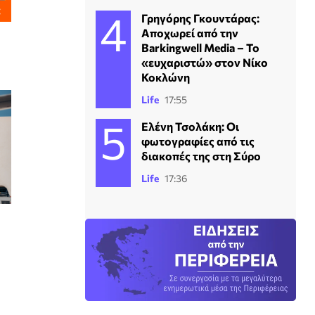
Γρηγόρης Γκουντάρας:
Αποχωρεί από την
ά
Barkingwell Media – Το
«ευχαριστώ» στον Νίκο
Κοκλώνη
Life
17:55
Ελένη Τσολάκη: Οι
φωτογραφίες από τις
διακοπές της στη Σύρο
Life
17:36