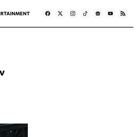
ΡΟΗ ΕΙΔΗΣΕΩΝ
T
NEWS IN ENGLISH
Games
ERTAINMENT
ν