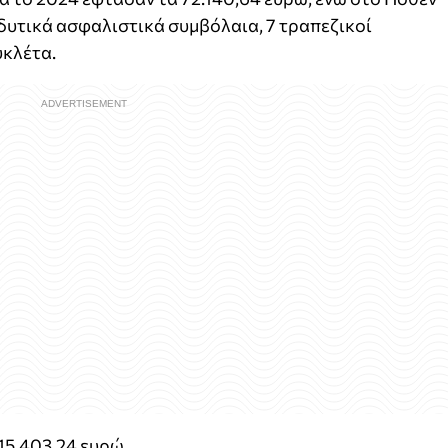
δυτικά ασφαλιστικά συμβόλαια, 7 τραπεζικοί
υκλέτα.
15.403,24 ευρώ.