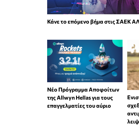
Κάνε το επόμενο βήμα στις ΣΑΕΚ 
Νέο Πρόγραμμα Αποφοίτων
Ενισ
της Allwyn Hellas για τους
σχεδ
επαγγελματίες του αύριο
αντι
λει