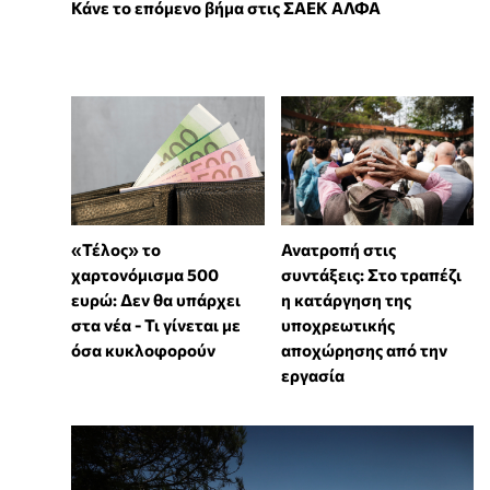
Κάνε το επόμενο βήμα στις ΣΑΕΚ ΑΛΦΑ
«Τέλος» το
Ανατροπή στις
χαρτονόμισμα 500
συντάξεις: Στο τραπέζι
ευρώ: Δεν θα υπάρχει
η κατάργηση της
στα νέα - Τι γίνεται με
υποχρεωτικής
όσα κυκλοφορούν
αποχώρησης από την
εργασία