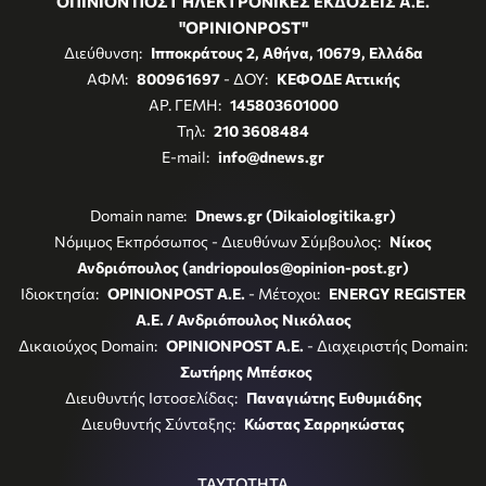
ΟΠΙΝΙΟΝ ΠΟΣΤ ΗΛΕΚΤΡΟΝΙΚΕΣ ΕΚΔΟΣΕΙΣ Α.Ε.
"OPINIONPOST"
Διεύθυνση:
Ιπποκράτους 2, Αθήνα, 10679, Ελλάδα
ΑΦΜ:
800961697
- ΔΟΥ:
ΚΕΦΟΔΕ Αττικής
ΑΡ. ΓΕΜΗ:
145803601000
Τηλ:
210 3608484
E-mail:
info@dnews.gr
Domain name:
Dnews.gr (Dikaiologitika.gr)
Νόμιμος Εκπρόσωπος - Διευθύνων Σύμβουλος:
Νίκος
Ανδριόπουλος (andriopoulos@opinion-post.gr)
Ιδιοκτησία:
OPINIONPOST A.E.
- Μέτοχοι:
ENERGY REGISTER
Α.Ε. / Ανδριόπουλος Νικόλαος
Δικαιούχος Domain:
OPINIONPOST A.E.
- Διαχειριστής Domain:
Σωτήρης Μπέσκος
Διευθυντής Ιστοσελίδας:
Παναγιώτης Ευθυμιάδης
Διευθυντής Σύνταξης:
Κώστας Σαρρηκώστας
ΤΑΥΤΟΤΗΤΑ