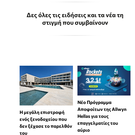
Δες όλες τις ειδήσεις και τα νέα τη
στιγμή που συμβαίνουν
Νέο Πρόγραμμα
Αποφοίτων της Allwyn
Η μεγάλη επιστροφή
Hellas για τους
ενός ξενοδοχείου που
επαγγελματίες του
δεν ξέχασε το παρελθόν
αύριο
του