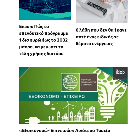
Enaon: Πώς το
6 λάθη που δεν θα έκανε
επενδυτικό πρόγραμμα
ποτέ ένας ειδικός σε
1 δισ ευρώ έως το 2032
θέματα ενέργειας
μπορεί να μειώσει τα
τέλη χρήσης δικτύου
«Εξοικονομώ- Επιχειρώ»: Λιγότερο Ταμείο