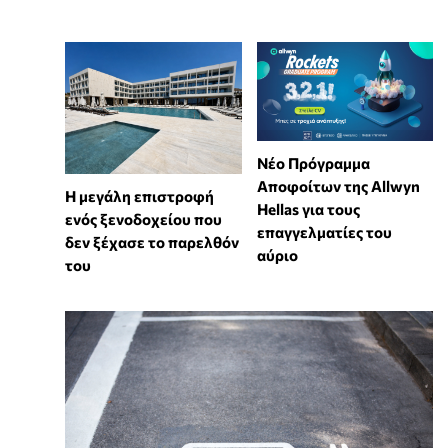
Νέο Πρόγραμμα
Αποφοίτων της Allwyn
Η μεγάλη επιστροφή
Hellas για τους
ενός ξενοδοχείου που
επαγγελματίες του
δεν ξέχασε το παρελθόν
αύριο
του