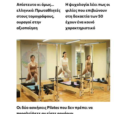
Απίστευτο κι όμως...
⁠Η ψυχολογία λέει πως οι
ελληνικό: Πρωταθλητές
φιλίες που επιβιώνουν
στους τομογράφους,
στη δεκαετία των 50
ουραγοί στην
έχουν ένα κοινό
αξιοποίηση
χαρακτηριστικό
Οι δύο ασκήσεις Pilates που δεν πρέπει να
παραλείψετε αν είστε αρχάριοι