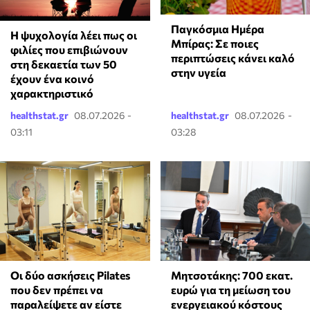
Παγκόσμια Ημέρα
⁠Η ψυχολογία λέει πως οι
Μπίρας: Σε ποιες
φιλίες που επιβιώνουν
περιπτώσεις κάνει καλό
στη δεκαετία των 50
στην υγεία
έχουν ένα κοινό
χαρακτηριστικό
healthstat.gr
08.07.2026 -
healthstat.gr
08.07.2026 -
03:11
03:28
Οι δύο ασκήσεις Pilates
Μητσοτάκης: 700 εκατ.
που δεν πρέπει να
ευρώ για τη μείωση του
παραλείψετε αν είστε
ενεργειακού κόστους