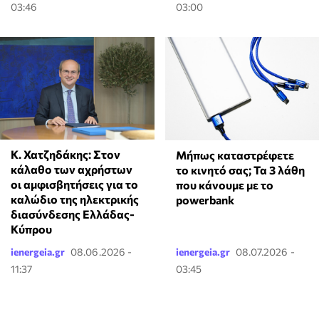
03:46
03:00
Κ. Χατζηδάκης: Στον
Μήπως καταστρέφετε
κάλαθο των αχρήστων
το κινητό σας; Τα 3 λάθη
οι αμφισβητήσεις για το
που κάνουμε με το
καλώδιο της ηλεκτρικής
powerbank
διασύνδεσης Ελλάδας-
Κύπρου
ienergeia.gr
08.06.2026 -
ienergeia.gr
08.07.2026 -
11:37
03:45