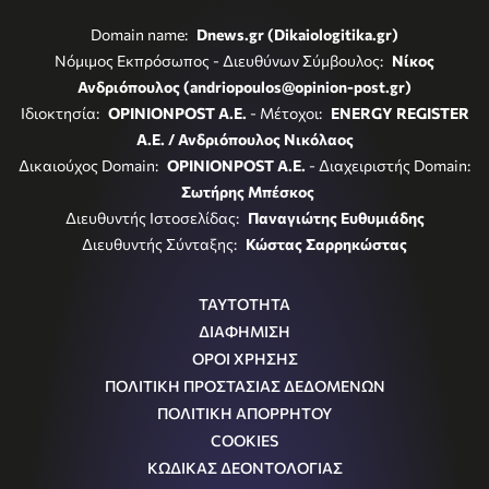
Domain name:
Dnews.gr (Dikaiologitika.gr)
Νόμιμος Εκπρόσωπος - Διευθύνων Σύμβουλος:
Νίκος
Ανδριόπουλος (andriopoulos@opinion-post.gr)
Ιδιοκτησία:
OPINIONPOST A.E.
- Μέτοχοι:
ENERGY REGISTER
Α.Ε. / Ανδριόπουλος Νικόλαος
Δικαιούχος Domain:
OPINIONPOST A.E.
- Διαχειριστής Domain:
Σωτήρης Μπέσκος
Διευθυντής Ιστοσελίδας:
Παναγιώτης Ευθυμιάδης
Διευθυντής Σύνταξης:
Κώστας Σαρρηκώστας
ΤΑΥΤΟΤΗΤΑ
ΔΙΑΦΗΜΙΣΗ
ΟΡΟΙ ΧΡΗΣΗΣ
ΠΟΛΙΤΙΚΗ ΠΡΟΣΤΑΣΙΑΣ ΔΕΔΟΜΕΝΩΝ
ΠΟΛΙΤΙΚΗ ΑΠΟΡΡΗΤΟΥ
COOKIES
ΚΩΔΙΚΑΣ ΔΕΟΝΤΟΛΟΓΙΑΣ