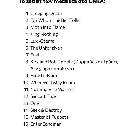
Το setlist των Metallica στο ΟΑΚΑ:
Creeping Death
For Whom the Bell Tolls
Moth Into Flame
King Nothing
Lux Æterna
The Unforgiven
Fuel
Kirk and Rob Doodle (Ζορμπάς και Τρύπες
Δεν χωράς πουθενά)
Fade to Black
Wherever I May Roam
Nothing Else Matters
Sad but True
One
Seek & Destroy
Master of Puppets
Enter Sandman