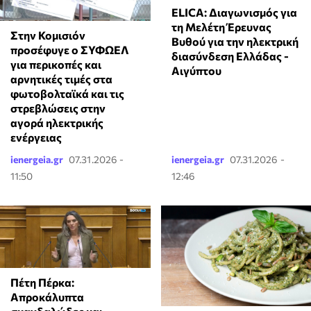
ELICA: Διαγωνισμός για
τη Μελέτη Έρευνας
Στην Κομισιόν
Βυθού για την ηλεκτρική
προσέφυγε ο ΣΥΦΩΕΛ
διασύνδεση Ελλάδας -
για περικοπές και
Αιγύπτου
αρνητικές τιμές στα
φωτοβολταϊκά και τις
στρεβλώσεις στην
αγορά ηλεκτρικής
ενέργειας
ienergeia.gr
07.31.2026 -
ienergeia.gr
07.31.2026 -
11:50
12:46
Πέτη Πέρκα:
Απροκάλυπτα