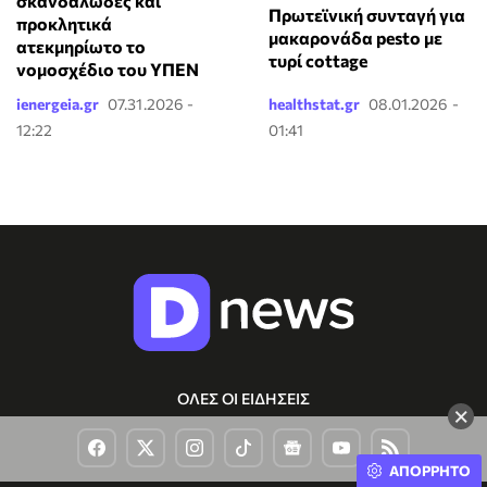
σκανδαλώδες και
Πρωτεϊνική συνταγή για
προκλητικά
μακαρονάδα pesto με
ατεκμηρίωτο το
τυρί cottage
νομοσχέδιο του ΥΠΕΝ
ienergeia.gr
07.31.2026 -
healthstat.gr
08.01.2026 -
12:22
01:41
ΟΛΕΣ ΟΙ ΕΙΔΗΣΕΙΣ
×
ΑΠΟΡΡΗΤΟ